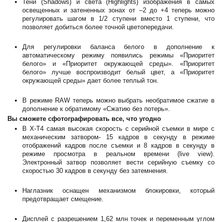
Тени (Shadows) и света (Highlights) изображения в самых
освещенных и затененных зонах от –2 до +4 теперь можно
регулировать шагом в 1/2 ступени вместо 1 ступени, что
позволяет добиться более точной цветопередачи.
Для регулировки баланса белого в дополнение к
автоматическому режиму появились режимы «Приоритет
белого» и «Приоритет окружающей среды». «Приоритет
белого» лучше воспроизводит белый цвет, а «Приоритет
окружающей среды» дает более теплый тон.
В режиме RAW теперь можно выбрать необратимое сжатие в
дополнение к обратимому «Сжатию без потерь».
Вы сможете сфотографировать все, что угодно
В X-T4 самая высокая скорость с серийной съемки в мире с
механическим затвором- 15 кадров в секунду в режиме
отображений кадров после съемки и 8 кадров в секунду в
режиме просмотра в реальном времени (live view).
Электронный затвор позволяет вести серийную съемку со
скоростью 30 кадров в секунду без затемнения.
Наглазник оснащен механизмом блокировки, который
предотвращает смещение.
Дисплей с разрешением 1,62 млн точек и переменным углом