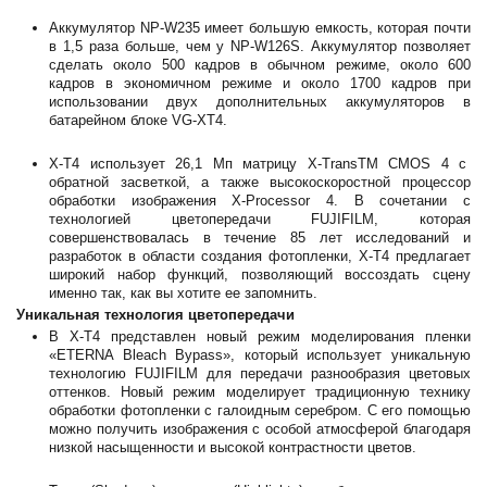
Аккумулятор NP-W235 имеет большую емкость, которая почти
в 1,5 раза больше, чем у NP-W126S. Аккумулятор позволяет
сделать около 500 кадров в обычном режиме, около 600
кадров в экономичном режиме и около 1700 кадров при
использовании двух дополнительных аккумуляторов в
батарейном блоке VG-XT4.
Х-T4 использует 26,1 Мп матрицу X-TransTM CMOS 4 с
обратной засветкой, а также высокоскоростной процессор
обработки изображения X-Processor 4. В сочетании с
технологией цветопередачи FUJIFILM, которая
совершенствовалась в течение 85 лет исследований и
разработок в области создания фотопленки, X-T4 предлагает
широкий набор функций, позволяющий воссоздать сцену
именно так, как вы хотите ее запомнить.
Уникальная технология цветопередачи
В X-T4 представлен новый режим моделирования пленки
«ETERNA Bleach Bypass», который использует уникальную
технологию FUJIFILM для передачи разнообразия цветовых
оттенков. Новый режим моделирует традиционную технику
обработки фотопленки с галоидным серебром. С его помощью
можно получить изображения с особой атмосферой благодаря
низкой насыщенности и высокой контрастности цветов.