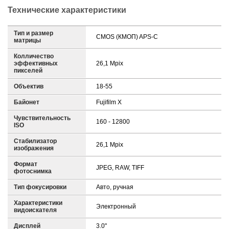
Технические характеристики
Тип и размер
CMOS (КМОП) APS-C
матрицы
Колличество
эффективных
26,1 Mpix
пикселей
Объектив
18-55
Байонет
Fujifilm X
Чувствительность
160 - 12800
ISO
Стабилизатор
26,1 Mpix
изображения
Формат
JPEG, RAW, TIFF
фотоснимка
Тип фокусировки
Авто, ручная
Характеристики
Электронный
видоискателя
Дисплей
3.0"