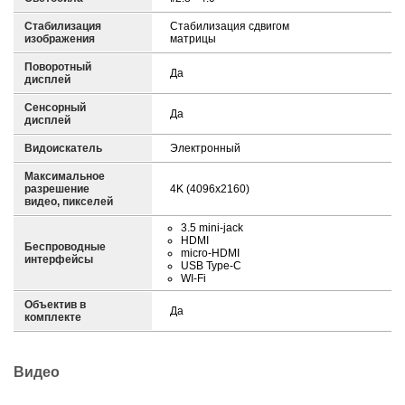
Стабилизация
Стабилизация сдвигом
изображения
матрицы
Поворотный
Да
дисплей
Сенсорный
Да
дисплей
Видоискатель
Электронный
Максимальное
разрешение
4K (4096x2160)
видео, пикселей
3.5 mini-jack
HDMI
Беспроводные
micro-HDMI
интерфейсы
USB Type-C
WI-Fi
Объектив в
Да
комплекте
Видео