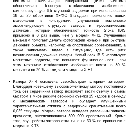
системой стабилизации изображения (IBIS). Система
обеспечивает 5-осевую стабилизацию изображения,
компенсирующую 6,5 ступеней выдержки при использовании
18 из 29 объективов XF/XC благодаря применению новых
материалов в конструкции, улучшенной компоновке
амортизирующей структуры затвора и гироскопическим
датчикам, которые обеспечивают точность блока IBIS
примерно в 8 раз выше, чем у модели X-H1. Улучшенный
механизм помогает делать фотографии ночью и при быстром
движении объекта, например на спортивных соревнованиях, а
также записывать видео в ситуациях, где есть риск
возникновения дрожания камеры. Новый блок IBIS использует
магнитные подвесы, это повышает функциональность, при
этом механизм стабилизации изображения почти на 30 %
меньше и на 20 % легче, чем у модели X-H1.
Камера X-Т4 оснащена сверхбыстрым шторным затвором.
Благодаря новейшему высокомоментному мотору постоянного
тока без сердечника затвор позволяет вести съемку в самом
быстром в мире режиме серийной съемки 15 кадров в секунду
c механическим затвором и обладает улучшенными
характеристиками отклика с задержкой срабатывания всего
0,035 секунды. Модуль затвора обладает удвоенным запасом
прочности, обеспечивающим 300 000 срабатываний. Кроме
того, звук работы затвора стал тише на 30 % по сравнению с
моделью X-T3.