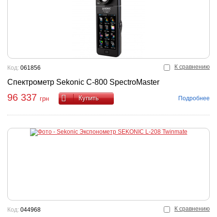
К сравнению
Код:
061856
Спектрометр Sekonic C-800 SpectroMaster
96 337
Купить
Подробнее
грн
К сравнению
Код:
044968