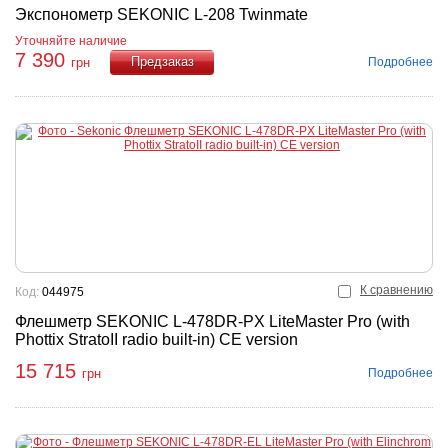
Экспонометр SEKONIC L-208 Twinmate
Уточняйте наличие
7 390
Подробнее
грн
Купить
К сравнению
Код:
044975
Флешметр SEKONIC L-478DR-PX LiteMaster Pro (with
Phottix StratoII radio built-in) CE version
15 715
Подробнее
грн