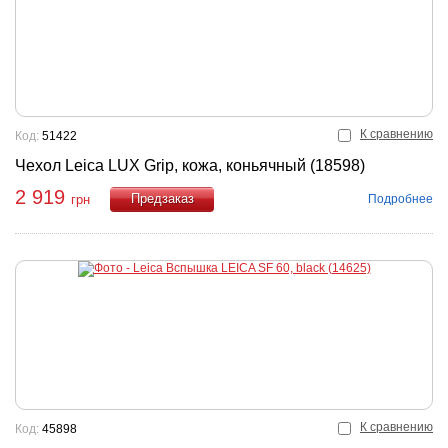
К сравнению
Код:
51422
Чехол Leica LUX Grip, кожа, коньячный (18598)
2 919
Подробнее
грн
Купить
К сравнению
Код:
45898