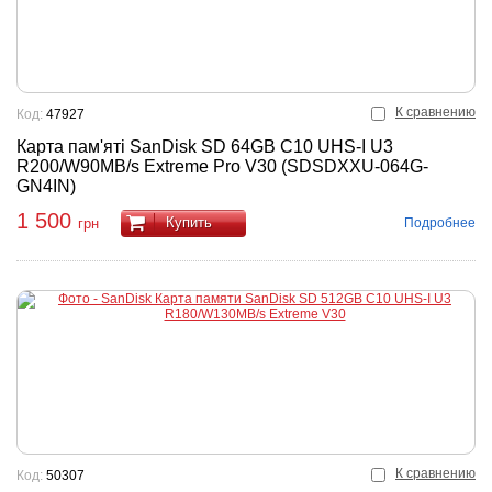
К сравнению
Код:
47927
Карта пам'яті SanDisk SD 64GB C10 UHS-I U3
R200/W90MB/s Extreme Pro V30 (SDSDXXU-064G-
GN4IN)
1 500
Купить
Подробнее
грн
К сравнению
Код:
50307