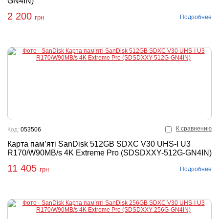
GN4IN)
2 200
Подробнее
грн
К сравнению
Код:
053506
Карта пам’яті SanDisk 512GB SDXC V30 UHS-I U3
R170/W90MB/s 4K Extreme Pro (SDSDXXY-512G-GN4IN)
11 405
Подробнее
грн