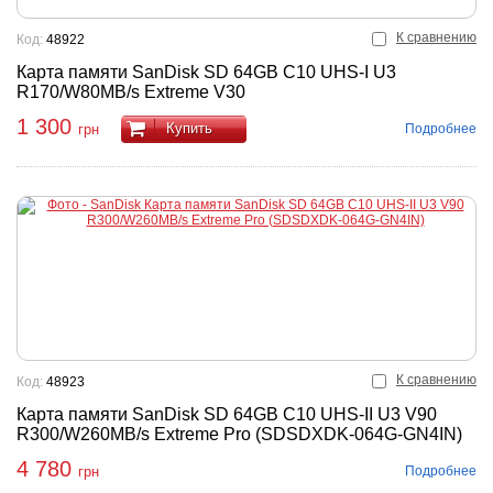
К сравнению
Код:
48922
Карта памяти SanDisk SD 64GB C10 UHS-I U3
R170/W80MB/s Extreme V30
1 300
Купить
Подробнее
грн
К сравнению
Код:
48923
Карта памяти SanDisk SD 64GB C10 UHS-II U3 ​​V90
R300/W260MB/s Extreme Pro (SDSDXDK-064G-GN4IN)
4 780
Подробнее
грн