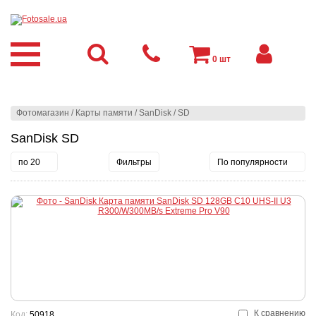
0
шт
Фотомагазин
/
Карты памяти
/
SanDisk
/
SD
SanDisk SD
по 20
Фильтры
По популярности
К сравнению
Код:
50918