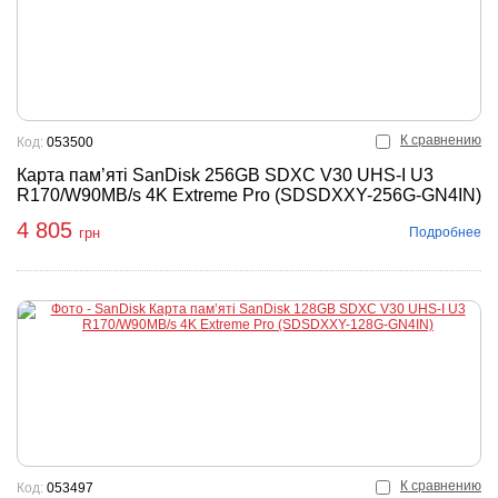
К сравнению
Код:
053500
Карта пам’яті SanDisk 256GB SDXC V30 UHS-I U3
R170/W90MB/s 4K Extreme Pro (SDSDXXY-256G-GN4IN)
4 805
Подробнее
грн
К сравнению
Код:
053497