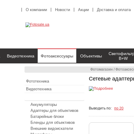
О компании
Новости
Акции
Доставка и оплата
Светофильт
а
Видеотехника
Фотоаксессуары
Объективы
B+W
Фотомагазин
/
Фотоаксес
Сетевые адаптер
Фототехника
Видеотехника
Фотоаксессуары
Аккумуляторы
Выводить по:
по 20
Адаптеры для объективов
Батарейные блоки
Бленды для объективов
Внешние видоискатели