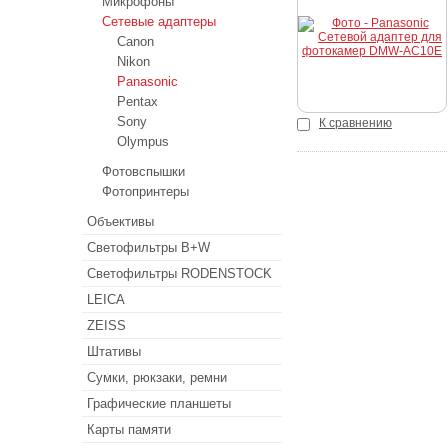
Микрофоны
Купить
Сетевые адаптеры
Canon
Nikon
Panasonic
Pentax
Sony
К сравнению
Olympus
Фотовспышки
Фотопринтеры
Объективы
Светофильтры B+W
Светофильтры RODENSTOCK
LEICA
ZEISS
Штативы
Сумки, рюкзаки, ремни
Графические планшеты
Карты памяти