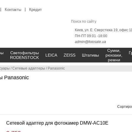
Контакты
Кредит
Киев, ул. Е. Сверстюка 19, офис 1
ПН-ПТ 09:01 -18:00
admin@fotosale.ua
Сумки,
ры
Светофильтры
Г
LEICA
ZEISS
Штативы
рюкзаки,
RODENSTOCK
ремни
суары
/
Сетевые адаптеры
/
Panasonic
ы Panasonic
Сортиро
Сетевой адаптер для фотокамер DMW-AC10E