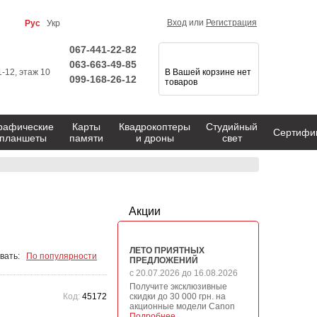
Вход
или
Регистрация
Рус
Укр
067-441-22-82
063-663-49-85
1-12, этаж 10
В Вашей корзине нет
099-168-26-12
товаров
рафические
Карты
Квадрокоптеры
Студийный
Сертифи
планшеты
памяти
и дроны
свет
Акции
ЛЕТО ПРИЯТНЫХ
вать:
По популярности
ПРЕДЛОЖЕНИЙ
с 20.07.2026 до 16.08.2026
Получите эксклюзивные
Код:
45172
скидки до 30 000 грн. на
акционные модели Canon
Подробнее →