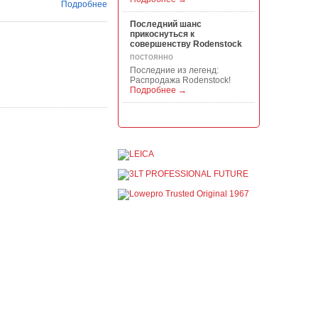
Подробнее
Последний шанс
прикоснуться к
совершенству Rodenstock
постоянно
Последние из легенд:
Распродажа Rodenstock!
Подробнее →
Акция на всю продукцию
Manfrotto, National
Geographic и Kata!
постоянно
При покупке любой
продукции Manfrotto, National
Geographic и Kata получите
гарантиров...
Подробнее →
Скидки до -30% на
видоискатели, бленды,
адаптеры, объективы
Voigtlander
постоянно
Скидки до -30% на
видоискатели, бленды,
адаптеры, объективы
Voigtlander - старейшего