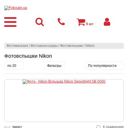
0
шт
Фотомагазин
/
Фотоаксессуары
/
Фотовспышки
/
Nikon
Фотовспышки Nikon
по 20
Фильтры
По популярности
К сравнению
Код:
38682