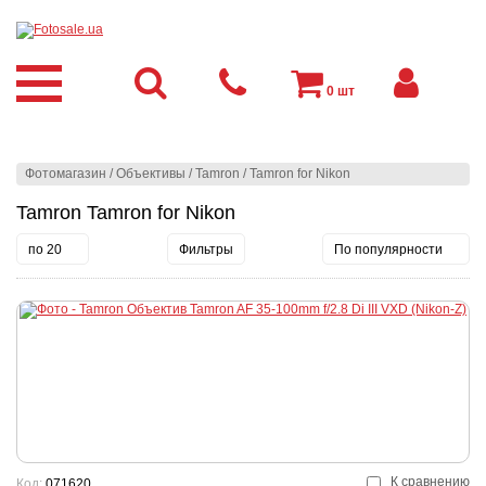
0
шт
Фотомагазин
/
Объективы
/
Tamron
/
Tamron for Nikon
Tamron Tamron for Nikon
по 20
Фильтры
По популярности
К сравнению
Код:
071620