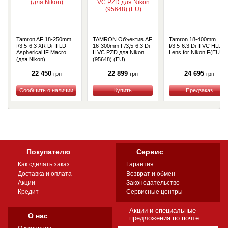
Tamron AF 18-250mm
TAMRON Объектив AF
Tamron 18-400mm
f/3,5-6,3 XR Di-II LD
16-300mm F/3,5-6,3 Di
f/3.5-6.3 Di II VC HLD
Aspherical IF Macro
II VC PZD для Nikon
Lens for Nikon F(EU)
(для Nikon)
(95648) (EU)
22 450
22 899
24 695
грн
грн
грн
Купить
Купить
Купить
Покупателю
Сервис
Как сделать заказ
Гарантия
Доставка и оплата
Возврат и обмен
Акции
Законодательство
Кредит
Сервисные центры
Акции и специальные
О нас
предложения по почте