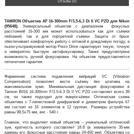
Отзывы (0)
TAMRON Объектив AF 16-300mm F/3,5-6,3 Di II VC PZD для Nikon
(95648).
Универсальный объектив с диапазоном фокусных
расстояний 16-300 мм может использоваться как для съёмки
пейзажей, так и для портретной съёмки. Защита от брызг
обеспечивает комфортную работу с оптикой в дождливую погоду, а
пьезо-ультразвуковой мотор Piezo Drive гарантирует тихую, точную
и невероятно быструю автофокусировку. Также предусмотрена
возможность ручной фокусировки. На объектив предоставляется
пятилетняя гарантия.
Фирменная система подавления вибраций VC (Vibration
Compensation) позволяет вести съёмку без штатива на
максимальном зуме. Минимальная дистанция фокусировки в
Tamron B016 16-300mm F/3.5-6.3 Di II VC PZD составляет всего 39
см, он также подходит для макросъёмки. Оптическая схема
объектива с 7-лепестковой диафрагмой и диаметром фильтра 67
мм состоит из 16 элементов в 12 группах. Размеры устройства
равны 99,5x75 мм, вес - 540 г.
Главное, что выделяет новый объектив – уникальный оптический
зум, кратность которого составляет 18.8 (в эквиваленте 35-мм
камеры его фокусные расстояния равны 24-450 мм). Объектива со