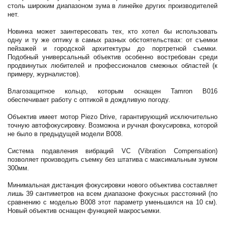
столь широким диапазоном зума в линейке других производителей
нет.
Новинка может заинтересовать тех, кто хотел бы использовать
одну и ту же оптику в самых разных обстоятельствах: от съемки
пейзажей и городской архитектуры до портретной съемки.
Подобный универсальный объектив особенно востребован среди
продвинутых любителей и профессионалов смежных областей (к
примеру, журналистов).
Влагозащитное кольцо, которым оснащен Tamron B016
обеспечивает работу с оптикой в дождливую погоду.
Объектив имеет мотор Piezo Drive, гарантирующий исключительно
точную автофокусировку. Возможна и ручная фокусировка, которой
не было в предыдущей модели B008.
Система подавления вибраций VC (Vibration Compensation)
позволяет производить съемку без штатива с максимальным зумом
300мм.
Минимальная дистанция фокусировки нового объектива составляет
лишь 39 сантиметров на всем диапазоне фокусных расстояний (по
сравнению с моделью B008 этот параметр уменьшился на 10 см).
Новый объектив оснащен функцией макросъемки.