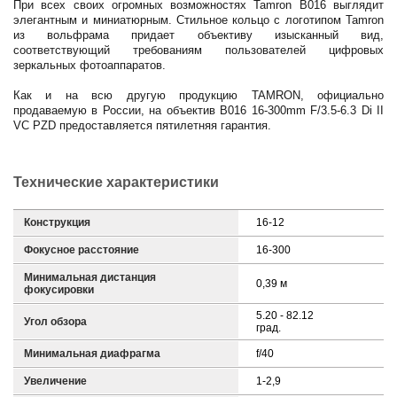
При всех своих огромных возможностях Tamron B016 выглядит
элегантным и миниатюрным. Стильное кольцо с логотипом Tamron
из вольфрама придает объективу изысканный вид,
соответствующий требованиям пользователей цифровых
зеркальных фотоаппаратов.
Как и на всю другую продукцию TAMRON, официально
продаваемую в России, на объектив B016 16-300mm F/3.5-6.3 Di II
VC PZD предоставляется пятилетняя гарантия.
Технические характеристики
Конструкция
16-12
Фокусное расстояние
16-300
Минимальная дистанция
0,39 м
фокусировки
5.20 - 82.12
Угол обзора
град.
Минимальная диафрагма
f/40
Увеличение
1-2,9