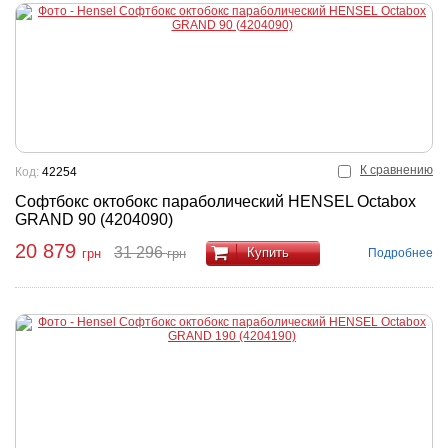
К сравнению
Код:
42254
Софтбокс октобокс параболический HENSEL Octabox
GRAND 90 (4204090)
20 879
31 296
Купить
Подробнее
грн
грн