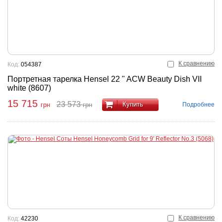
К сравнению
Код:
054387
Портретная тарелка Hensel 22 " ACW Beauty Dish VII
white (8607)
15 715
23 573
Купить
Подробнее
грн
грн
К сравнению
Код:
42230