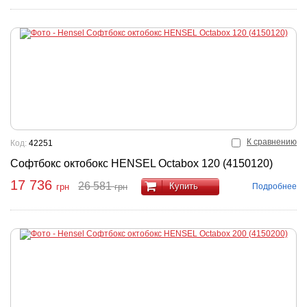
К сравнению
Код:
42251
Софтбокс октобокс HENSEL Octabox 120 (4150120)
17 736
26 581
Купить
Подробнее
грн
грн