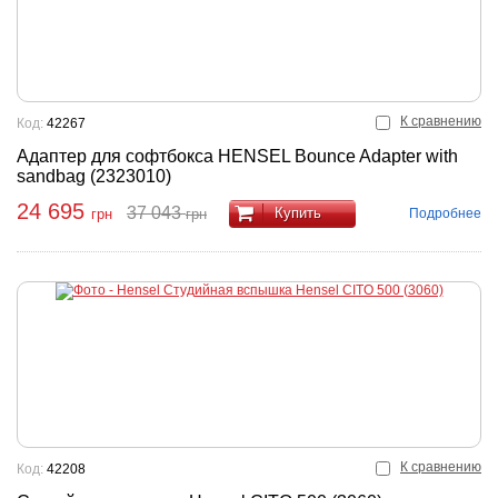
К сравнению
Код:
42267
Адаптер для софтбокса HENSEL Bounce Adapter with
sandbag (2323010)
24 695
37 043
Купить
Подробнее
грн
грн
К сравнению
Код:
42208