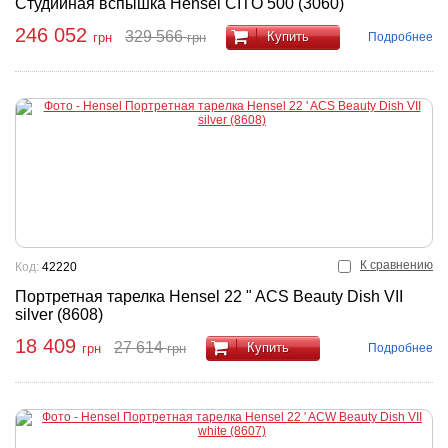
Cтудийная вспышка Hensel CITO 500 (3060)
246 052
329 566
Купить
Подробнее
грн
грн
К сравнению
Код:
42220
Портретная тарелка Hensel 22 " ACS Beauty Dish VII
silver (8608)
18 409
27 614
Купить
Подробнее
грн
грн