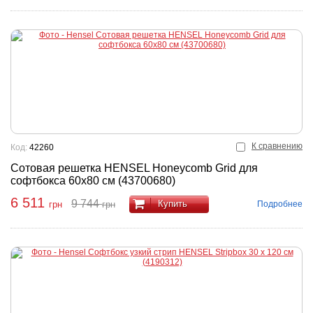
К сравнению
Код:
42260
Сотовая решетка HENSEL Honeycomb Grid для
софтбокса 60x80 см (43700680)
6 511
9 744
Купить
Подробнее
грн
грн