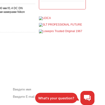
Акция на всю продукцию
0 мм f/1.4 DC DN
Manfrotto, National
Geographic и Kata!
ыми камерами Nikon
постоянно
При покупке любой
продукции Manfrotto, National
Geographic и Kata получите
гарантиров...
Подробнее →
Скидки до -30% на
видоискатели, бленды,
адаптеры, объективы
Voigtlander
постоянно
Скидки до -30% на
видоискатели, бленды,
адаптеры, объективы
Voigtlander - старейшего
фотографического бренда.
Подробнее →
Акции и специальные
предложения по почте