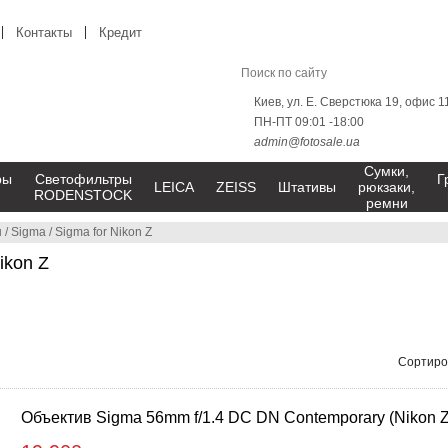
Контакты
Кредит
Киев, ул. Е. Сверстюка 19, офис 1
ПН-ПТ 09:01 -18:00
admin@fotosale.ua
Сумки,
ры
Светофильтры
Г
LEICA
ZEISS
Штативы
рюкзаки,
RODENSTOCK
ремни
ы
/
Sigma
/
Sigma for Nikon Z
ikon Z
Сортиро
Объектив Sigma 56mm f/1.4 DC DN Contemporary (Nikon Z