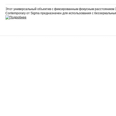
Этот универсальный объектив с фиксированным фокусным расстоянием 3
Contemporary от Sigma предназначен для использования с беззеркальн
Сервис
О нас
Гарантия
О компании
Возврат и обмен
Сертификаты
Законодательство
Контакты
Сервисные центры