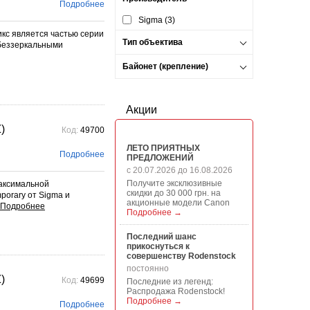
Подробнее
Sigma (3)
кс является частью серии
Тип объектива
 беззеркальными
Байонет (крепление)
Акции
)
Код:
49700
ЛЕТО ПРИЯТНЫХ
Подробнее
ПРЕДЛОЖЕНИЙ
с 20.07.2026 до 16.08.2026
Получите эксклюзивные
максимальной
скидки до 30 000 грн. на
porary от Sigma и
акционные модели Canon
Подробнее →
Последний шанс
прикоснуться к
совершенству Rodenstock
постоянно
)
Код:
49699
Последние из легенд:
Распродажа Rodenstock!
Подробнее →
Подробнее