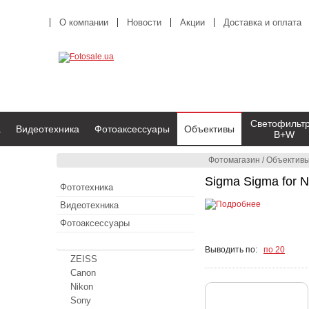
О компании
Новости
Акции
Доставка и оплата
Светофильт
а
Видеотехника
Фотоаксессуары
Объективы
B+W
Фотомагазин
/
Объектив
Sigma Sigma for N
Фототехника
Видеотехника
Фотоаксессуары
Объективы
Выводить по:
по 20
ZEISS
Canon
Nikon
Sony