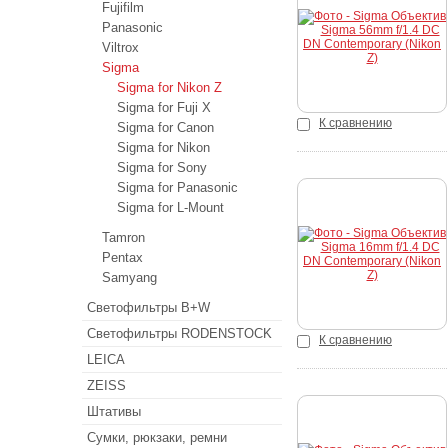
Купить
Fujifilm
Panasonic
Viltrox
Sigma
Sigma for Nikon Z
Sigma for Fuji X
К сравнению
Sigma for Canon
Sigma for Nikon
Sigma for Sony
Sigma for Panasonic
Sigma for L-Mount
Купить
Tamron
Pentax
Samyang
Светофильтры B+W
Светофильтры RODENSTOCK
К сравнению
LEICA
ZEISS
Штативы
Сумки, рюкзаки, ремни
Купить