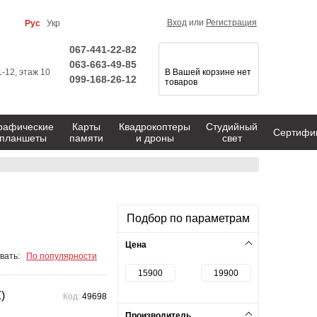
Вход
или
Регистрация
Рус
Укр
067-441-22-82
063-663-49-85
1-12, этаж 10
В Вашей корзине нет
099-168-26-12
товаров
рафические
Карты
Квадрокоптеры
Студийный
Сертифи
планшеты
памяти
и дроны
свет
Подбор по параметрам
Цена
вать:
По популярности
)
Код:
49698
Производитель