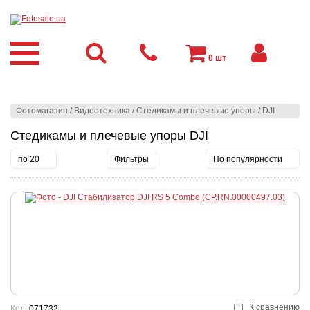
0
шт
Фотомагазин
/
Видеотехника
/
Стедикамы и плечевые упоры
/
DJI
Стедикамы и плечевые упоры DJI
по 20
Фильтры
По популярности
К сравнению
Код:
071732