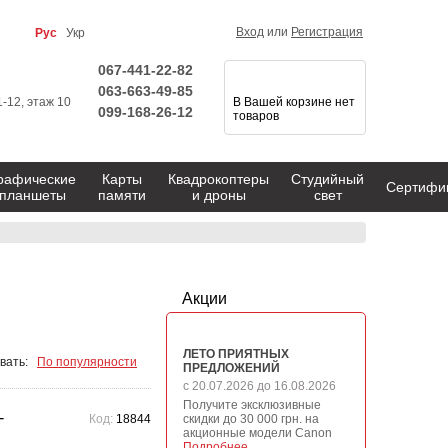
Вход
или
Регистрация
Рус
Укр
067-441-22-82
063-663-49-85
1-12, этаж 10
В Вашей корзине нет
099-168-26-12
товаров
рафические
Карты
Квадрокоптеры
Студийный
Сертифи
планшеты
памяти
и дроны
свет
Акции
ЛЕТО ПРИЯТНЫХ
вать:
По популярности
ПРЕДЛОЖЕНИЙ
с 20.07.2026 до 16.08.2026
Получите эксклюзивные
-
Код:
18844
скидки до 30 000 грн. на
акционные модели Canon
Подробнее →