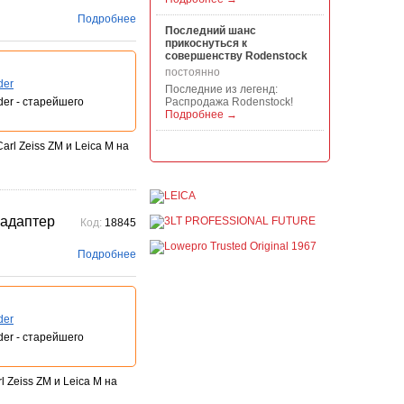
Подробнее
Последний шанс
прикоснуться к
совершенству Rodenstock
постоянно
der
Последние из легенд:
der - старейшего
Распродажа Rodenstock!
Подробнее →
rl Zeiss ZM и Leica M на
Акция на всю продукцию
Manfrotto, National
Geographic и Kata!
постоянно
При покупке любой
продукции Manfrotto, National
 адаптер
Код:
18845
Geographic и Kata получите
гарантиров...
Подробнее
Подробнее →
Скидки до -30% на
видоискатели, бленды,
адаптеры, объективы
der
Voigtlander
der - старейшего
постоянно
Скидки до -30% на
видоискатели, бленды,
 Zeiss ZM и Leica M на
адаптеры, объективы
Voigtlander - старейшего