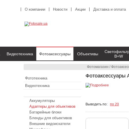
О компании
Новости
Акции
Доставка и оплата
Светофильт
а
Видеотехника
Фотоаксессуары
Объективы
B+W
Фотомагазин
/
Фотоаксес
Фотоаксессуары 
Фототехника
Видеотехника
Фотоаксессуары
Аккумуляторы
Выводить по:
по 20
Адаптеры для объективов
Батарейные блоки
Бленды для объективов
Внешние видоискатели