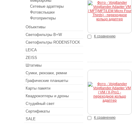
Микрофоны
Сетевые адаптеры
Фотовспышки
Фотопринтеры
Объективы
Светофильтры B+W
К сравнению
Светофильтры RODENSTOCK
LEICA
ZEISS
Штативы
Сумки, рюкзаки, ремни
Графические планшеты
Карты памяти
Квадрокоптеры и дроны
Студийный свет
Сертификаты
К сравнению
SALE