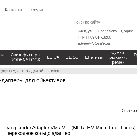
Контакты
Кредит
Киев, ул. Е. Сверстюка 19, офис 1
ПН-ПТ 09:01 -18:00
admin@fotosale.ua
Сумки,
ры
Светофильтры
Г
LEICA
ZEISS
Штативы
рюкзаки,
RODENSTOCK
ремни
суары
/
Адаптеры для объективов
Адаптеры для объективов
Сортиро
Voigtlander Adapter VM / MFT(MFT/LEM Micro Four Thirds) 
переходное кольцо адаптер