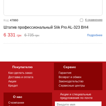
К сравнению
Код:
47860
Штатив профессиональный Slik Pro AL-323 BH4
6 331
6 735
Подробнее
грн
грн
пить
Покупателю
Сервис
Как сделать заказ
Гарантия
Доставка и оплата
Возврат и обмен
Акции
Законодательство
Кредит
Сервисные центры
Акции и специальные
О нас
предложения по почте
О компании