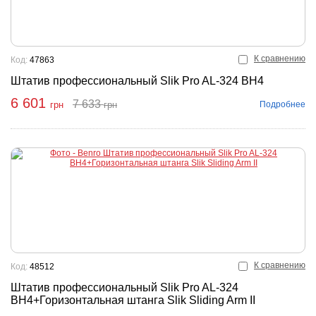
К сравнению
Код:
47863
Штатив профессиональный Slik Pro AL-324 BH4
6 601
7 633
Подробнее
грн
грн
пить
К сравнению
Код:
48512
Штатив профессиональный Slik Pro AL-324
BH4+Горизонтальная штанга Slik Sliding Arm II