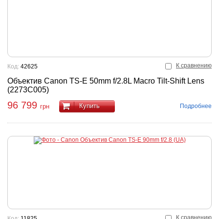
К сравнению
Код:
42625
Объектив Canon TS-E 50mm f/2.8L Macro Tilt-Shift Lens
(2273C005)
96 799
Купить
Подробнее
грн
К сравнению
Код:
11825