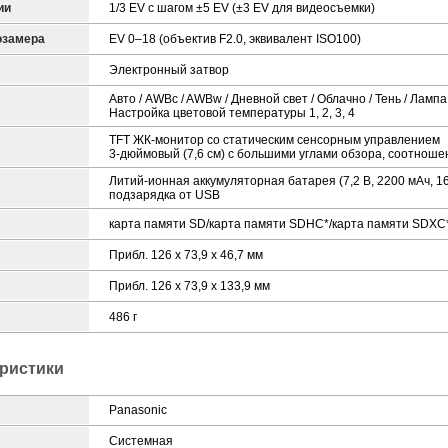
ии
1/3 ЕV с шагом ±5 ЕV (±3 ЕV для видеосъемки)
озамера
EV 0–18 (объектив F2.0, эквивалент ISO100)
Электронный затвор
Авто / AWBc / AWBw / Дневной свет / Облачно / Тень / Лампа 
Настройка цветовой температуры 1, 2, 3, 4
TFT ЖК-монитор со статическим сенсорным управлением
3-дюймовый (7,6 см) с большими углами обзора, соотноше
Литий-ионная аккумуляторная батарея (7,2 В, 2200 мАч, 16
подзарядка от USB
карта памяти SD/карта памяти SDHC*/карта памяти SDXC
Прибл. 126 x 73,9 x 46,7 мм
Прибл. 126 x 73,9 x 133,9 мм
486 г
ристики
Panasonic
Системная