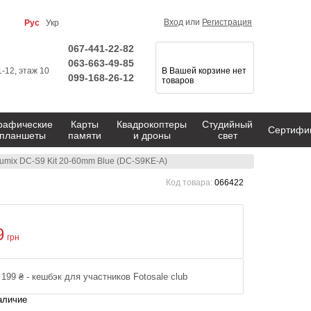
Вход
или
Регистрация
Рус
Укр
067-441-22-82
063-663-49-85
1-12, этаж 10
В Вашей корзине нет
099-168-26-12
товаров
рафические
Карты
Квадрокоптеры
Студийный
Сертифи
планшеты
памяти
и дроны
свет
umix DC-S9 Kit 20-60mm Blue (DC-S9KE-A)
Код товара:
066422
9
грн
 199 ₴ - кешбэк для участников Fotosale club
аличие