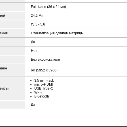
Full frame (36 x 24 мм)
лей
24,2 Mп
f/3.5 - 5.6
ения
Стабилизация сдвигом матрицы
Да
Нет
Без видоискателя
ение
6K (5952 х 3968)
3.5 mini-jack
micro-HDMI
фейсы
USB Type-C
WI-Fi
Bluetooth
Да