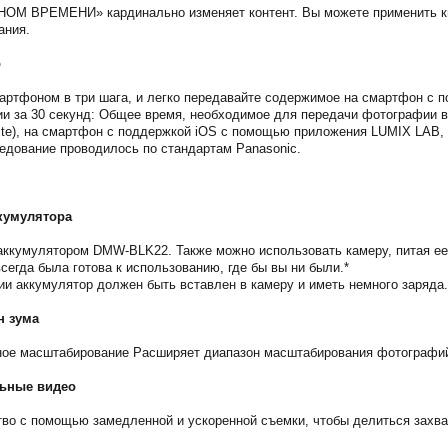
ОМ ВРЕМЕНИ» кардинально изменяет контент. Вы можете применить кин
ания.
b
артфоном в три шага, и легко передавайте содержимое на смартфон с п
ии за 30 секунд: Общее время, необходимое для передачи фотографии в
ite), на смартфон с поддержкой iOS с помощью приложения LUMIX LAB, 
едование проводилось по стандартам Panasonic.
кумулятора
аккумулятором DMW-BLK22. Также можно использовать камеру, питая ее
сегда была готова к использованию, где бы вы ни были.*
ии аккумулятор должен быть вставлен в камеру и иметь немного заряда.
н зума
ное масштабирование Расширяет диапазон масштабирования фотографий
льные видео
ство с помощью замедленной и ускоренной съемки, чтобы делиться зах