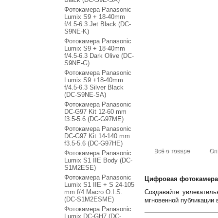
Фотокамера Panasonic
Lumix S9 + 18-40mm
f/4.5-6.3 Jet Black (DC-
S9NE-K)
Фотокамера Panasonic
Lumix S9 + 18-40mm
f/4.5-6.3 Dark Olive (DC-
S9NE-G)
Фотокамера Panasonic
Lumix S9 +18-40mm
f/4.5-6.3 Silver Black
(DC-S9NE-SA)
Фотокамера Panasonic
DC-G97 Kit 12-60 mm
f3.5-5.6 (DC-G97ME)
Фотокамера Panasonic
DC-G97 Kit 14-140 mm
f3.5-5.6 (DC-G97HE)
Всё о товаре
Оп
Фотокамера Panasonic
Lumix S1 IIE Body (DC-
S1M2ESE)
Фотокамера Panasonic
Цифровая фотокамера 
Lumix S1 IIE + S 24-105
mm f/4 Macro O.I.S.
Создавайте увлекатель
(DC-S1M2ESME)
мгновенной публикации 
Фотокамера Panasonic
Lumix DC-GH7 (DC-