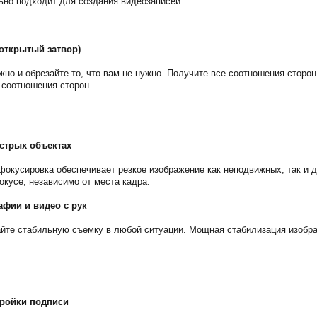
ьно подходит для создания видеозаписей.
открытый затвор)
жно и обрезайте то, что вам не нужно. Получите все соотношения сторо
 соотношения сторон.
стрых объектах
фокусировка обеспечивает резкое изображение как неподвижных, так и д
окусе, независимо от места кадра.
афии и видео с рук
айте стабильную съемку в любой ситуации. Мощная стабилизация изобр
ройки подписи