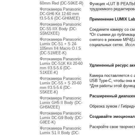
60mm Red (DC-S9KE-R)
Функция «LUT В РЕАЛЬН
трудоемкого редактиров
Фотокамера Panasonic
DC-GH6 Kit 12-60 mm
f3.5-5.6 (DC-GH6MEE)
Применение LUMIX La
Фотокамера Panasonic
DC-S5 IIX Body (DC-
Соедините камеру со см
S5M2XEE)
*От съемки до публикац
Фотокамера Panasonic
снятого в режиме MP4(L
Lumix DC-S1 + S 24-
социальных сетях. Иссл
105mm f/4 Macro O.I.S
(DC-S1MEE-K)
Фотокамера Panasonic
Lumix DC-S1K Kit 20-60
Удлиненный ресурс ак
mm f/3.5-5.6 (DC-
S1KEE-K)
Камера поставляется с 
Фотокамера Panasonic
USB Type-C, чтобы она в
Lumix DC-S5 + S 20-60
*Для работы этой функц
mm f/3.5-5.6 (DC-
S5KEE-K)
Расширенный диапазо
Фотокамера Panasonic
Lumix GH5 II Body (DC-
Обрезка зумом / Гибрид
GH5M2EE)
Фотокамера Panasonic
Создавайте эмоциона
Lumix DC-G9 Body (DC-
G9EE-K)
Раскройте свое творче
Фотокамера Panasonic
Lumix S1 II Body (DC-