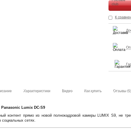
К сравне
До
Оп
Га
исание
Характеристики
Видео
Как купить
Отзывы (0
Panasonic Lumix DC-S9
ный контент прямо из новой полнокадровой камеры LUMIX S9, не тре
в социальных сетях.