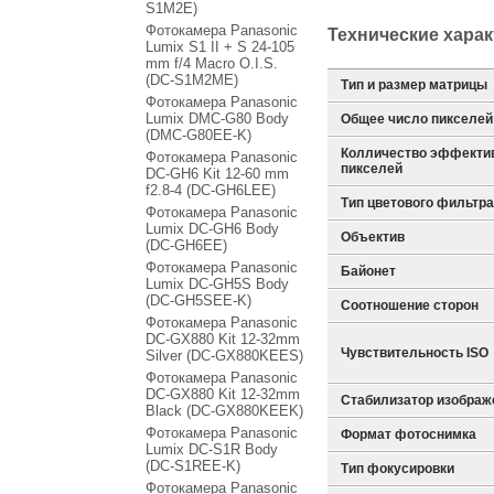
S1M2E)
Фотокамера Panasonic
Технические хара
Lumix S1 II + S 24-105
mm f/4 Macro O.I.S.
(DC-S1M2ME)
Тип и размер матрицы
Фотокамера Panasonic
Lumix DMC-G80 Body
Общее число пикселей
(DMC-G80EE-K)
Колличество эффекти
Фотокамера Panasonic
пикселей
DC-GH6 Kit 12-60 mm
f2.8-4 (DC-GH6LEE)
Тип цветового фильтра
Фотокамера Panasonic
Lumix DC-GH6 Body
Объектив
(DC-GH6EE)
Фотокамера Panasonic
Байонет
Lumix DC-GH5S Body
(DC-GH5SEE-K)
Соотношение сторон
Фотокамера Panasonic
DC-GX880 Kit 12-32mm
Чувствительность ISO
Silver (DC-GX880KEES)
Фотокамера Panasonic
DC-GX880 Kit 12-32mm
Стабилизатор изображ
Black (DC-GX880KEEK)
Фотокамера Panasonic
Формат фотоснимка
Lumix DC-S1R Body
(DC-S1REE-K)
Тип фокусировки
Фотокамера Panasonic