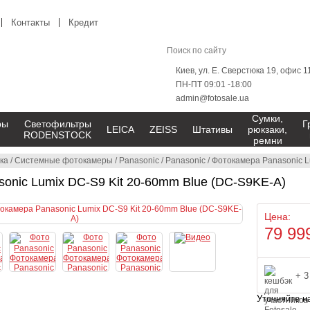
Контакты
Кредит
Киев, ул. Е. Сверстюка 19, офис 1
ПН-ПТ 09:01 -18:00
admin@fotosale.ua
Сумки,
ры
Светофильтры
Г
LEICA
ZEISS
Штативы
рюкзаки,
RODENSTOCK
ремни
ка
/
Системные фотокамеры
/
Panasonic
/
Panasonic
/
Фотокамера Panasonic L
onic Lumix DC-S9 Kit 20-60mm Blue (DC-S9KE-A)
Цена:
79 99
+ 3
Уточняйте н