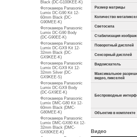
Black (DC-G100KEE-K)
Размер матрицы
Фотокамера Panasonic
Lumix DC-G90 Kit 12-
Количество мегапиксе
60mm Black (DC-
G90MEE-K)
Светосила
Фотокамера Panasonic
Lumix DC-G90 Body
Стабилизация изображ
(DC-G90EE-K)
Фотокамера Panasonic
Поворотный дисплей
Lumix DC-GX9 Kit 12-
32mm Black (DС-
Сенсорный дисплей
GX9KEE-K)
Фотокамера Panasonic
Видоискатель
Lumix DC-GX9 Kit 12-
32mm Silver (DС-
Максимальное разреш
GX9KEE-S)
видео, пикселей
Фотокамера Panasonic
Lumix DC-GX9 Body
(DС-GX9EE-K)
Беспроводные интер
Фотокамера Panasonic
Lumix DMC-G80 Kit 12-
60mm Black (DMC-
G80MEE-K)
Объектив в комплекте
Фотокамера Panasonic
Lumix DMC-GX80 Kit 12-
32mm Black (DMC-
Видео
GX80KEE-K)