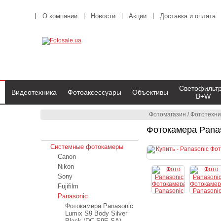
О компании
Новости
Акции
Доставка и оплата
Светофильт
Видеотехника
Фотоаксессуары
Объективы
B+W
Фотомагазин
/
Фототехни
Фотокамера Panas
Фототехника
Системные фотокамеры
Canon
Nikon
Sony
Fujifilm
Panasonic
Фотокамера Panasonic
Lumix S9 Body Silver
Black (DC-S9E-SA)