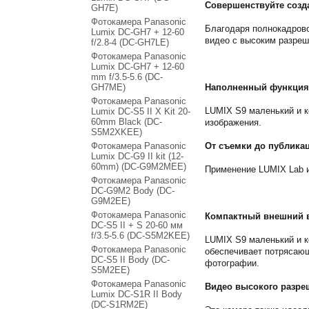
Совершенствуйте созд
GH7E)
Фотокамера Panasonic
Благодаря полнокадрово
Lumix DC-GH7 + 12-60
видео с высоким разре
f/2.8-4 (DC-GH7LE)
Фотокамера Panasonic
Lumix DC-GH7 + 12-60
mm f/3.5-5.6 (DC-
GH7ME)
Наполненный функция
Фотокамера Panasonic
LUMIX S9 маленький и 
Lumix DC-S5 II X Kit 20-
60mm Black (DC-
изображения.
S5M2XKEE)
Фотокамера Panasonic
От съемки до публикац
Lumix DC-G9 II kit (12-
60mm) (DC-G9M2MEE)
Применение LUMIX Lab и
Фотокамера Panasonic
DC-G9M2 Body (DC-
G9M2EE)
Фотокамера Panasonic
Компактный внешний 
DC-S5 II + S 20-60 мм
f/3.5-5.6 (DC-S5M2KEE)
LUMIX S9 маленький и к
Фотокамера Panasonic
обеспечивает потрясающ
DC-S5 II Body (DC-
фотографии.
S5M2EE)
Фотокамера Panasonic
Видео высокого разре
Lumix DC-S1R II Body
(DC-S1RM2E)