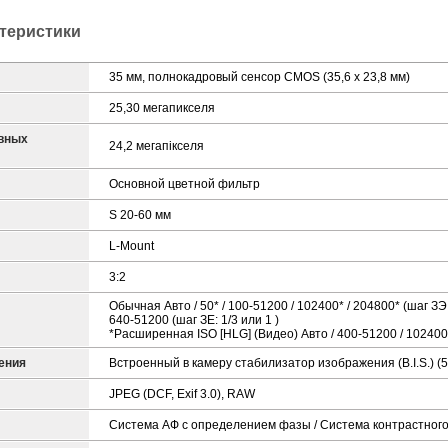
ктеристики
35 мм, полнокадровый сенсор CMOS (35,6 x 23,8 мм)
25,30 мегапикселя
вных
24,2 мегапікселя
Основной цветной фильтр
S 20-60 мм
L-Mount
3:2
Обычная Авто / 50* / 100-51200 / 102400* / 204800* (шаг ЗЭ:
640-51200 (шаг ЗЕ: 1/3 или 1 )
*Расширенная ISO [HLG] (Видео) Авто / 400-51200 / 102400* 
ения
Встроенный в камеру стабилизатор изображения (B.I.S.) (5
JPEG (DCF, Exif 3.0), RAW
Система АФ с определением фазы / Система контрастног