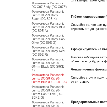
Эта камера также идеал
Фотокамера Panasonic
DC-G97 Body (DC-G97E)
Фотокамера Panasonic
Lumix DC-S9 Body
Гибкое кадрирование (
Black (DC-S9E-K)
Фотокамера Panasonic
Снимайте то, что вам ну
Lumix DC-S9 Body Blue
обрезать его до нужного
(DC-S9E-A)
Фотокамера Panasonic
Lumix DC-S9 Body Dark
Olive (DC-S9E-G)
Фотокамера Panasonic
Сфокусируйтесь на бы
Lumix DC-S9 Body Red
(DC-S9E-R)
Фазовая гибридная авто
Фотокамера Panasonic
объект всегда будет в ф
Lumix DC-S9 Kit 20-
60mm Black (DC-S9KE-
Четкие ночные фотогр
K)
Фотокамера Panasonic
Снимайте с рук и получ
Lumix DC-S9 Kit 20-
от ситуации.
60mm Blue (DC-S9KE-A)
Фотокамера Panasonic
Lumix DC-S9 Kit 20-
60mm Dark Olive (DC-
S9KE-G)
Предварительные наст
Фотокамера Panasonic
Lumix DC-S9 Kit 20-