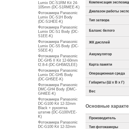
Компенсация экспозиц
Lumix DC-S1RM Kit 24-
105mm (DC-S1RMEE-K)
Диапазон работы эксп
Фотокамера Panasonic
Lumix DC-S1H Body
Тип затвора
(DC-S1HEE-K)
Фотокамера Panasonic
Баланс белого
Lumix DC-S1 Body (DC-
S1EE-K)
Фотокамера Panasonic
ЖК дисплей
Lumix DC-S5 Body (DC-
S5EE-K)
Аккумулятор
Фотокамера Panasonic
DC-GH5 II Kit 12-60mm
f2.8-4 (DC-GH5M2LEE)
Карта памяти
Фотокамера Panasonic
Операционная среда
Lumix DC-GH5 Body
(DC-GH5EE-K)
Габариты (Ш х В х Г)
Фотокамера Panasonic
DMC-GH4 Body (DMC-
Вес
GH4EE-K)
Фотокамера Panasonic
DC-G100 Kit 12-32mm
Основные характе
Black + рукоятка
штатив (DC-G100VEE-
K)
Производитель
Фотокамера Panasonic
DC-G100 Kit 12-32mm
Тип фотокамеры