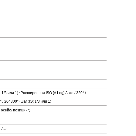
 1/3 или 1) *Расширенная ISO [V-Log] Авто / 320* /
/ 204800* (шаг ЗЭ: 1/3 или 1)
 осей/5 позиций*)
о АФ