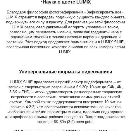
･Наука о цвете LUMIX
Благодаря философии фотографирования «Зафиксировать все»,
LUMIX стремится передать подлинную сущность каждого объекта,
подчеркнуть его силу и красоту. Для реализации этой философии
LUMIX разработал уникальный алгоритм управления тоном,
позволяющим передавать нюансы, такие как градиенты неба с
ощущением глубины и тонкие цветовые вариации деревьев и
растений. Этот подход продолжает применяться и в LUMIX S1IIE,
обеспечивая постоянное качество снимков во всех камерах серии
LUMIX.
Универсальные форматы видеозаписи
LUMIX S1IIE предлагает широкий спектр видеоформатов – от
записи с сверхвысоким разрешением 6K 30p 10-бит до C4K, 4K,
3,3K и FHD, – чтобы удовлетворить разнообразные творческие
потребности и обеспечить реализацию самых разных стилей
съемки. Камерой также поддерживается внутренняя 10-битная
записка 4:2:2, чем обеспечивается исключительное качество
изображения и гибкие параметры съемки, идеально подходящие
для профессиональных рабочих процессов. Также поддерживается
запись с 6K 30p (3:2) open gate.