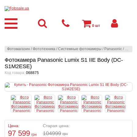
0
шт
Фотомагазин
/
Фототехника
/
Системные фотокамеры
/
Panasonic
/
Panaso
Фотокамера Panasonic Lumix S1 IIE Body (DC-
S1M2ESE)
Код товара:
068875
Цена:
Старая цена:
97 599
104999
грн
грн