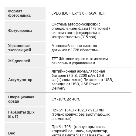
Формат
JPEG (DCF, Exif 3.0), RAW, HEIF
фотоснимка
Система автофокусировки с
определением фазы (779 точек) /
Фокусировка
система автофокусировки с
контрастностью (315 зон)
Управление
Многошаблонная система
экспозицией
датчиков с 1728 областями
TFT ЖК-монитор со статическим
ЖК дисплей
сенсорным управлением
Литий-ионная аккумуляторная
батарея (7,2 В, 2200 мАч, 16 Вт
Аккумулятор
час) (в комплекте) Питание от USB,
зарядка от USB, USB Power
Delivery
Операционная
От -10℃ до 40℃
среда
Прибл. 134,3 x 102,3 x 91,8 мм
Габариты (Ш х
(только корпус; без выступающих
В х Г)
элементов)
Прибл. 795 г (корпус, крышка на
«горячий башмак», аккумулятор,
Вес
карта памяти SD x 1) (без крышки