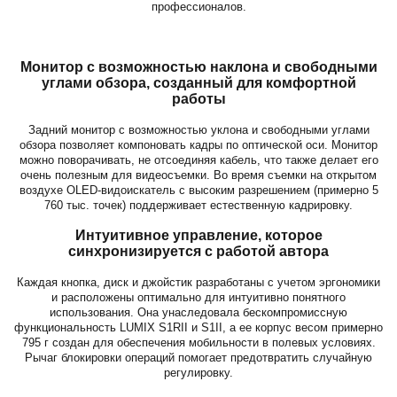
профессионалов.
Монитор с возможностью наклона и свободными
углами обзора, созданный для комфортной
работы
Задний монитор с возможностью уклона и свободными углами
обзора позволяет компоновать кадры по оптической оси. Монитор
можно поворачивать, не отсоединяя кабель, что также делает его
очень полезным для видеосъемки. Во время съемки на открытом
воздухе OLED-видоискатель с высоким разрешением (примерно 5
760 тыс. точек) поддерживает естественную кадрировку.
Интуитивное управление, которое
синхронизируется с работой автора
Каждая кнопка, диск и джойстик разработаны с учетом эргономики
и расположены оптимально для интуитивно понятного
использования. Она унаследовала бескомпромиссную
функциональность LUMIX S1RII и S1II, а ее корпус весом примерно
795 г создан для обеспечения мобильности в полевых условиях.
Рычаг блокировки операций помогает предотвратить случайную
регулировку.