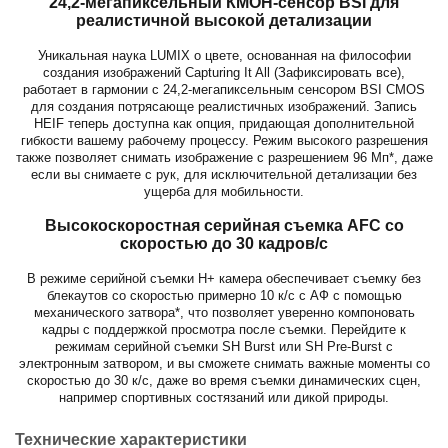
24,2-мегапиксельный КМОН-сенсор BSI для
реалистичной высокой детализации
Уникальная наука LUMIX о цвете, основанная на философии
создания изображений Capturing It All (Зафиксировать все),
работает в гармонии с 24,2-мегапиксельным сенсором BSI CMOS
для создания потрясающе реалистичных изображений. Запись
HEIF теперь доступна как опция, придающая дополнительной
гибкости вашему рабочему процессу. Режим высокого разрешения
также позволяет снимать изображение с разрешением 96 Мп*, даже
если вы снимаете с рук, для исключительной детализации без
ущерба для мобильности.
Высокоскоростная серийная съемка AFC со
скоростью до 30 кадров/с
В режиме серийной съемки H+ камера обеспечивает съемку без
блекаутов со скоростью примерно 10 к/с с АФ с помощью
механического затвора*, что позволяет уверенно компоновать
кадры с поддержкой просмотра после съемки. Перейдите к
режимам серийной съемки SH Burst или SH Pre-Burst с
электронным затвором, и вы сможете снимать важные моменты со
скоростью до 30 к/с, даже во время съемки динамических сцен,
например спортивных состязаний или дикой природы.
Технические характеристики