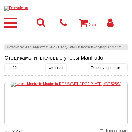
0
шт
Фотомагазин
/
Видеотехника
/
Стедикамы и плечевые упоры
/
Manfrotto
Стедикамы и плечевые упоры Manfrotto
по 20
Фильтры
По популярности
К сравнению
Код:
23491