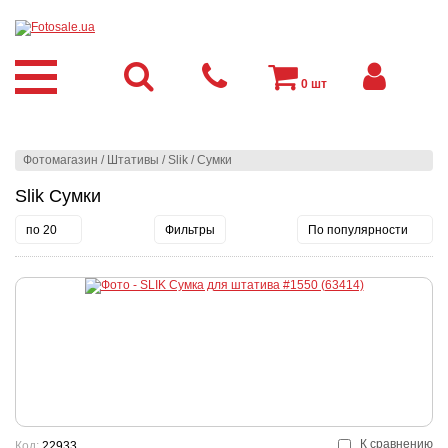
0
шт
Фотомагазин
/
Штативы
/
Slik
/
Сумки
Slik Сумки
по 20
Фильтры
По популярности
К сравнению
Код:
22933