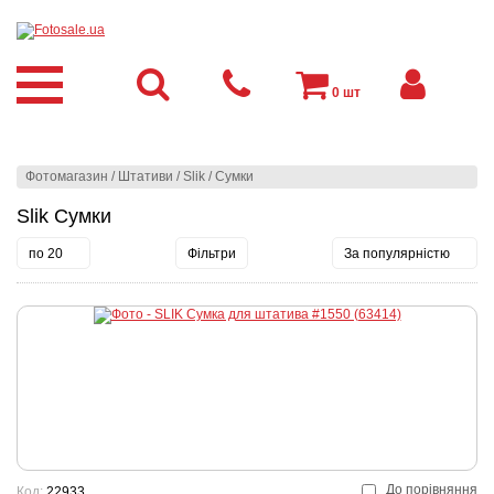
0
шт
Фотомагазин
/
Штативи
/
Slik
/
Сумки
Slik Сумки
по 20
Фільтри
За популярністю
До порівняння
Код:
22933