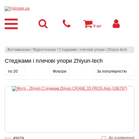
0
шт
Фотомагазин
/
Відеотехніка
/
Стедіками і плечові упори
/
Zhiyun-tech
Стедіками і плечові упори Zhiyun-tech
по 20
Фільтри
За популярністю
До порівняння
Код:
45079