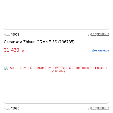
До порівняння
Код:
45078
Стедикам Zhiyun CRANE 3S (196785)
31 430
Детальніше
грн
До порівняння
Код:
45086