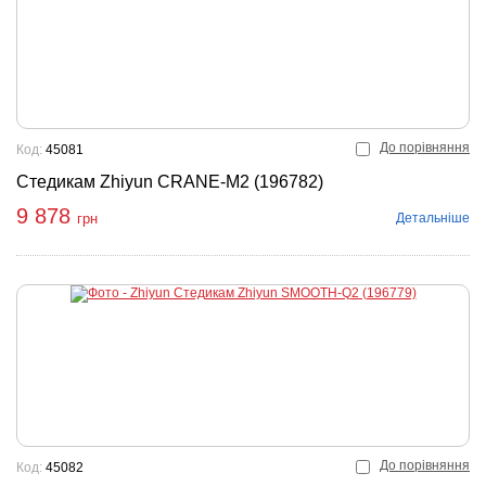
До порівняння
Код:
45081
Стедикам Zhiyun CRANE-M2 (196782)
9 878
Детальніше
грн
До порівняння
Код:
45082