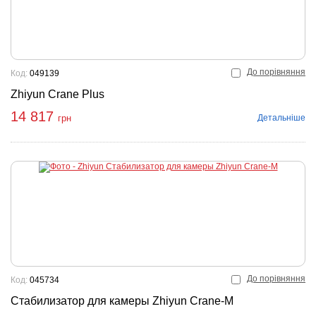
До порівняння
Код:
049139
Zhiyun Crane Plus
14 817
Детальніше
грн
До порівняння
Код:
045734
Стабилизатор для камеры Zhiyun Crane-M