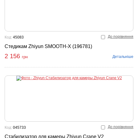
До порівняння
Код:
45083
Стедикам Zhiyun SMOOTH-X (196781)
2 156
Детальніше
грн
До порівняння
Код:
045733
Стабилизатор для камеры Zhiyun Crane V2