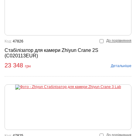
До порівняння
Код:
47826
Стабілізатор для камери Zhiyun Crane 2S
(C020113EUR)
23 348
Детальніше
грн
До порівняння
Код:
47825