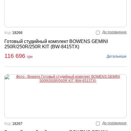
До порівняння
Код:
18266
Готовый студийный комплект BOWENS GEMINI
250R/250R/250R KIT (BW-8415TX)
116 696
Детальніше
грн
До порівняння
Код:
18267