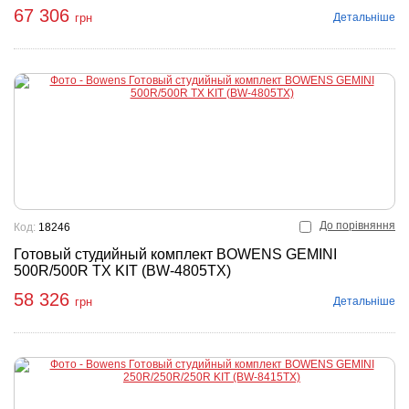
67 306
Детальніше
грн
До порівняння
Код:
18246
Готовый студийный комплект BOWENS GEMINI
500R/500R TX KIT (BW-4805TX)
58 326
Детальніше
грн