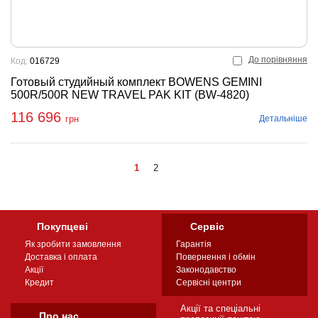
До порівняння
Код:
016729
Готовый студийный комплект BOWENS GEMINI
500R/500R NEW TRAVEL PAK KIT (BW-4820)
116 696
Детальніше
грн
1
2
Покупцеві
Сервіс
Як зробити замовлення
Гарантія
Доставка і оплата
Повернення і обмін
Акції
Законодавство
Кредит
Сервісні центри
Акції та спеціальні
Про нас