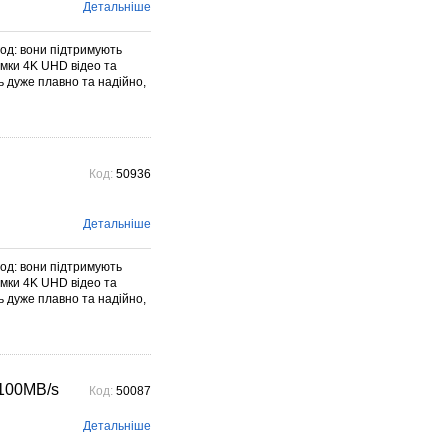
Voigtlander – найстарішого
Детальніше
фотографічного ...
Детальніше →
год: вони підтримують
омки 4K UHD відео та
 дуже плавно та надійно,
Код:
50936
Детальніше
год: вони підтримують
омки 4K UHD відео та
 дуже плавно та надійно,
W100MB/s
Код:
50087
Детальніше