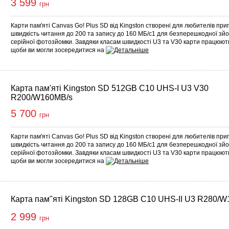
3 599
грн
Карти пам'яті Canvas Go! Plus SD від Kingston створені для любителів при
швидкість читання до 200 та запису до 160 МБ/с1 для безперешкодної зй
серійної фотозйомки. Завдяки класам швидкості U3 та V30 карти працюють
щоби ви могли зосередитися на
Карта пам'яті Kingston SD 512GB C10 UHS-I U3 V30
R200/W160MB/s
5 700
грн
Карти пам'яті Canvas Go! Plus SD від Kingston створені для любителів при
швидкість читання до 200 та запису до 160 МБ/с1 для безперешкодної зй
серійної фотозйомки. Завдяки класам швидкості U3 та V30 карти працюють
щоби ви могли зосередитися на
Карта пам"яті Kingston SD 128GB C10 UHS-II U3 R280/
2 999
грн