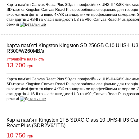
Карта пам’яті Canvas React Plus SDдля професійних UHS-II 4K/8K кінокам
SD-картка Kingston Canvas React Plus розроблена спеціально для творців
високоякісні фото та відео 4К/8К стандартними професійними камерами. З
стандартів UHS-II та класів швидкості U3 та V90, Canvas React Plus дозв
режимі
Карта пам'яті Kingston Kingston SD 256GB C10 UHS-II U3
R300/W260MB/s
Уточнюйте наявність
13 700
грн
Карта пам’яті Canvas React Plus SDдля професійних UHS-II 4K/8K кінокам
SD-картка Kingston Canvas React Plus розроблена спеціально для творців
високоякісні фото та відео 4К/8К стандартними професійними камерами. З
стандартів UHS-II та класів швидкості U3 та V90, Canvas React Plus дозв
режимі
Карта пам’яті Kingston 1TB SDXC Class 10 UHS-II U3 Ca
React Plus (SDR2V6/1TB)
10 750
грн