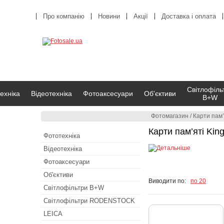
Про компанію
Новини
Акції
Доставка і оплата
Світлофіль
ехніка
Відеотехніка
Фотоаксесуари
Об'єктиви
B+W
Фотомагазин
/
Карти пам’
Карти пам’яті Kin
Фототехніка
Відеотехніка
Фотоаксесуари
Об'єктиви
Виводити по:
по 20
Світлофільтри B+W
Світлофільтри RODENSTOCK
LEICA