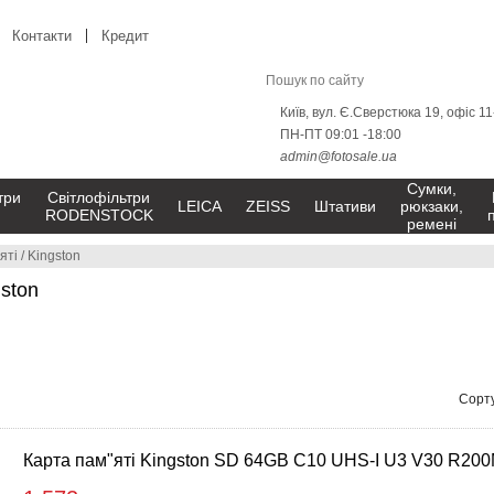
Контакти
Кредит
Київ, вул. Є.Сверстюка 19, офіс 1
ПН-ПТ 09:01 -18:00
admin@fotosale.ua
Сумки,
три
Світлофільтри
LEICA
ZEISS
Штативи
рюкзаки,
RODENSTOCK
ремені
яті
/
Kingston
gston
Сорту
Карта пам"яті Kingston SD 64GB C10 UHS-I U3 V30 R20