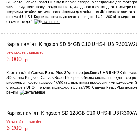
SD-карта Canvas React Plus від Kingston створена спеціально для фотогра
забезпечує виняткову продуктивність, яка доповнює стандартні камери UH
творчими особистостями-початківцями для знімання 4K з вищою частотою к
форматі UHS-I. Карти належать до класів швидкості U3 і V60 зі швидкістю 
с і ємністю до 1
Карта пам"яті Kingston SD 64GB C10 UHS-II U3 R300/W
Уточнюйте наявність
3 000
грн
Карта пам’яті Canvas React Plus SDдля професійних UHS-II 4K/8K кінокам
SD-картка Kingston Canvas React Plus розроблена спеціально для творців
високоякісні фото та відео 4К/8К стандартними професійними камерами. З
стандартів UHS-II та класів швидкості U3 та V90, Canvas React Plus дозв
режимі
Картка пам"яті Kingston SD 128GB C10 UHS-II U3 R300
Уточнюйте наявність
6 200
грн