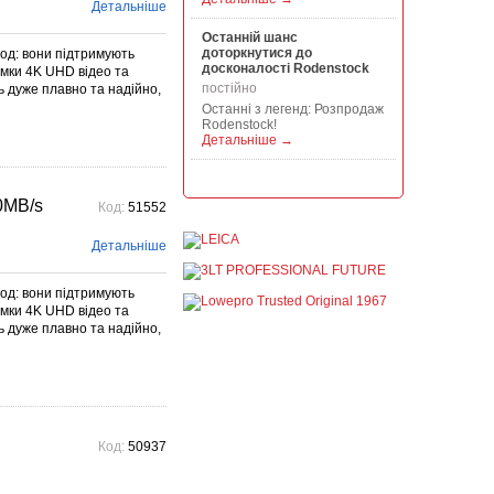
Детальніше
Останній шанс
доторкнутися до
год: вони підтримують
досконалості Rodenstock
омки 4K UHD відео та
постійно
 дуже плавно та надійно,
Останні з легенд: Розпродаж
Rodenstock!
Детальніше →
Акція на всю продукцію
Manfrotto, National
0MB/s
Код:
51552
Geographic і Kata!
постійно
Детальніше
При покупці будь-якої
продукції Manfrotto, National
Geographic і Kata отримуйте
год: вони підтримують
гарантовану знижку від 50 до
омки 4K UHD відео та
1...
Детальніше →
 дуже плавно та надійно,
Знижки до -30% на
видошукачі, бленди,
адаптери, об"єктиви
Voigtlander
постійно
Код:
50937
Знижки до -30% на
видошукачі, блонди,
адаптери, об'єктиви