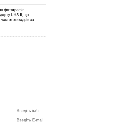
для фотографів
дарту UHS-II, що
 частотою кадрів за
Акції та спеціальні пропозиції
поштою