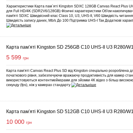
Характеристики Карта пам`яті Kingston SDXC 128GB Canvas React Plus U
для Full HD/4K (SDR2V6/128GB) Фізичні характеристики Об'єм накопичува
пам'яті SDXC Швидкісний клас Class 10, U3, UHS-II, V60 Швидкість читання
Швидкість запису даних, Mb/s До 100 Підтримка UHS-I Так Додаткові харак
Карта пам'яті Kingston SD 256GB C10 UHS-II U3 R280/W
5 599
грн
Карта пам’яті Canvas React Plus SD від Kingston спеціально розроблена 
початкового рівня, забезпечуючи вражаючу продуктивність для камер стан
використовуються контентмейкерами для зйомки 4K відео з більш високою
секунду (fps), ніж у камерах стандарту
Карта пам'яті Kingston SD 512GB C10 UHS-II U3 R280/W
10 000
грн