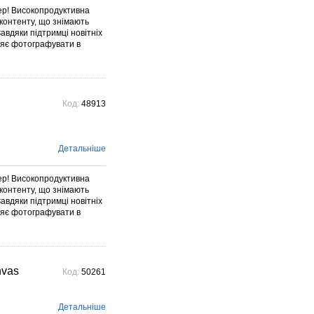
ер! Високопродуктивна
 контенту, що знімають
авдяки підтримці новітніх
оляє фотографувати в
Код:
48913
Детальніше
ер! Високопродуктивна
 контенту, що знімають
авдяки підтримці новітніх
оляє фотографувати в
nvas
Код:
50261
Детальніше