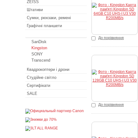
ZEISS
Купити
Штативи
Сумки, рюкзаки, ремені
Графічні планшети
Карти пам’яті
До порівняння
SanDisk
Kingston
SONY
Transcend
Купити
Квадрокоптери і дрони
Студійне світло
Сертифікати
SALE
До порівняння