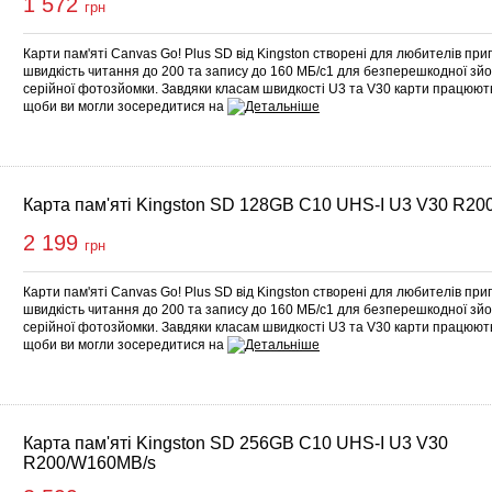
1 572
грн
Карти пам'яті Canvas Go! Plus SD від Kingston створені для любителів при
швидкість читання до 200 та запису до 160 МБ/с1 для безперешкодної зй
серійної фотозйомки. Завдяки класам швидкості U3 та V30 карти працюють
щоби ви могли зосередитися на
Карта пам'яті Kingston SD 128GB C10 UHS-I U3 V30 R20
2 199
грн
Карти пам'яті Canvas Go! Plus SD від Kingston створені для любителів при
швидкість читання до 200 та запису до 160 МБ/с1 для безперешкодної зй
серійної фотозйомки. Завдяки класам швидкості U3 та V30 карти працюють
щоби ви могли зосередитися на
Карта пам'яті Kingston SD 256GB C10 UHS-I U3 V30
R200/W160MB/s