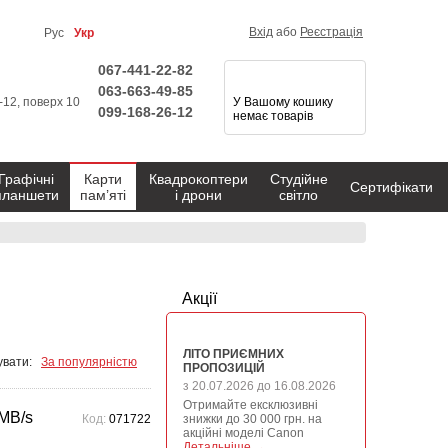
Вхід
або
Реєстрація
Рус
Укр
067-441-22-82
063-663-49-85
1-12, поверх 10
У Вашому кошику
099-168-26-12
немає товарів
Графічні
Карти
Квадрокоптери
Студійне
Сертифікати
планшети
пам’яті
і дрони
світло
Акції
ЛІТО ПРИЄМНИХ
вати:
За популярністю
ПРОПОЗИЦІЙ
з 20.07.2026 до 16.08.2026
Отримайте ексклюзивні
0MB/s
Код:
071722
знижки до 30 000 грн. на
акційні моделі Canon
Детальніше →