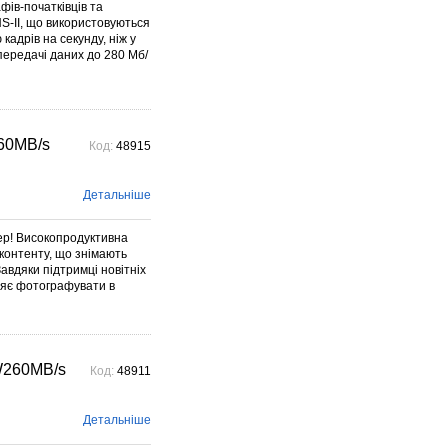
фів-початківців та
S-II, що використовуються
адрів на секунду, ніж у
передачі даних до 280 Мб/
260MB/s
Код:
48915
Детальніше
ер! Високопродуктивна
 контенту, що знімають
авдяки підтримці новітніх
оляє фотографувати в
/W260MB/s
Код:
48911
Детальніше