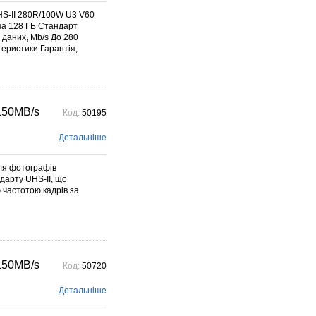
HS-II 280R/100W U3 V60
ча 128 ГБ Стандарт
 даних, Mb/s До 280
теристики Гарантія,
150MB/s
Код:
50195
Детальніше
для фотографів
дарту UHS-II, що
 частотою кадрів за
150MB/s
Код:
50720
Детальніше