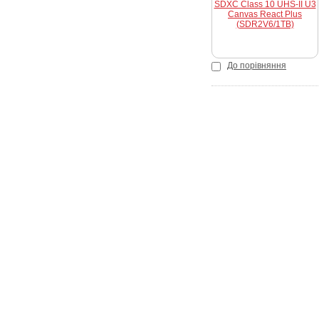
До порівняння
Покупцеві
Як зробити замовлення
Доставка і оплата
Акції
Кредит