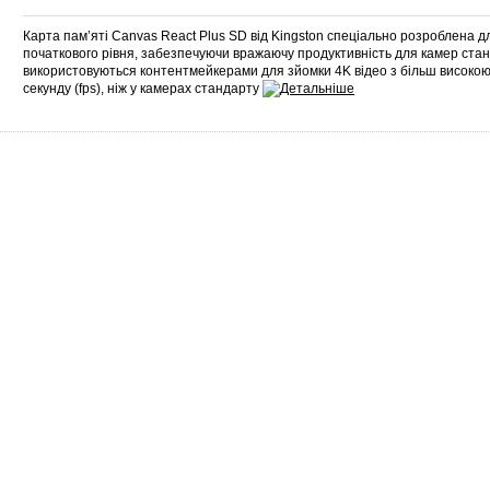
Карта пам’яті Canvas React Plus SD від Kingston спеціально розроблена 
початкового рівня, забезпечуючи вражаючу продуктивність для камер стан
використовуються контентмейкерами для зйомки 4K відео з більш високою
секунду (fps), ніж у камерах стандарту
Сервіс
Про нас
Гарантія
Про компанію
Повернення і обмін
Сертифікати
Законодавство
Контакти
Сервісні центри