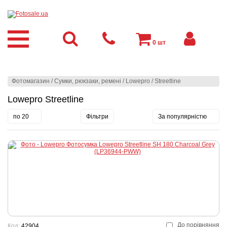
0
шт
Фотомагазин
/
Сумки, рюкзаки, ремені
/
Lowepro
/
Streetline
Lowepro Streetline
по 20
Фільтри
За популярністю
До порівняння
Код:
42904