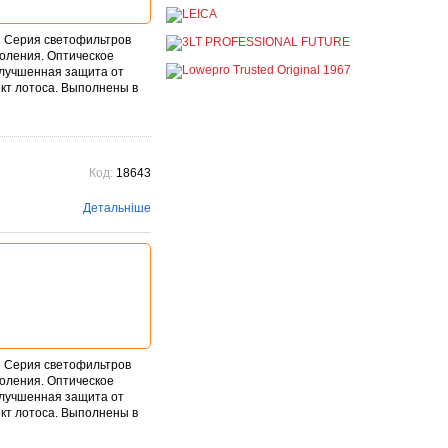
постійно
При покупці будь-якої
продукції Manfrotto, National
2 Серия светофильтров
Geographic і Kata отримуйте
коления. Оптическое
гарантовану знижку від 50 до
Улучшенная защита от
1...
ект лотоса. Выполнены в
Детальніше →
Знижки до -30% на
видошукачі, бленди,
адаптери, об"єктиви
Voigtlander
Код:
18643
постійно
Детальніше
Знижки до -30% на
видошукачі, блонди,
адаптери, об'єктиви
Voigtlander – найстарішого
фотографічного ...
Детальніше →
5 Серия светофильтров
коления. Оптическое
Улучшенная защита от
ект лотоса. Выполнены в