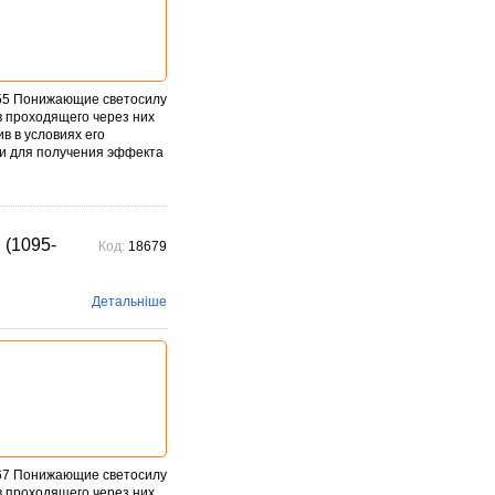
M55 Понижающие светосилу
 проходящего через них
в в условиях его
ки для получения эффекта
 (1095-
Код:
18679
Детальніше
M67 Понижающие светосилу
 проходящего через них