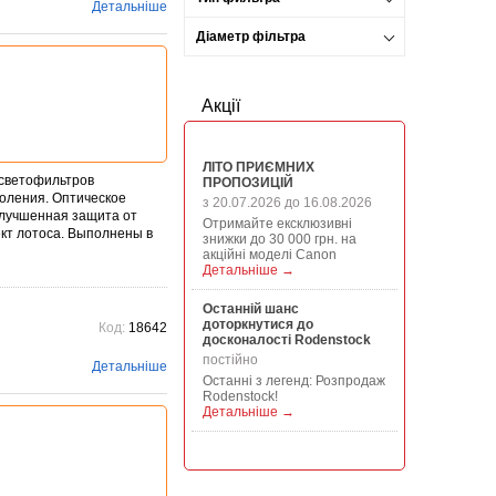
Детальніше
Діаметр фільтра
Акції
ЛІТО ПРИЄМНИХ
 светофильтров
ПРОПОЗИЦІЙ
коления. Оптическое
з 20.07.2026 до 16.08.2026
Улучшенная защита от
Отримайте ексклюзивні
ект лотоса. Выполнены в
знижки до 30 000 грн. на
акційні моделі Canon
Детальніше →
Останній шанс
доторкнутися до
Код:
18642
досконалості Rodenstock
постійно
Детальніше
Останні з легенд: Розпродаж
Rodenstock!
Детальніше →
Акція на всю продукцію
Manfrotto, National
Geographic і Kata!