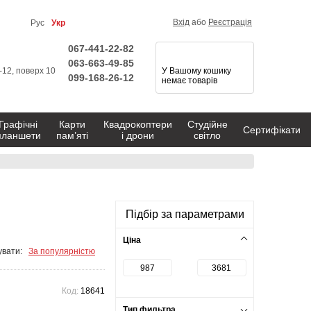
Вхід
або
Реєстрація
Рус
Укр
067-441-22-82
063-663-49-85
1-12, поверх 10
У Вашому кошику
099-168-26-12
немає товарів
Графічні
Карти
Квадрокоптери
Студійне
Сертифікати
планшети
пам’яті
і дрони
світло
Підбір за параметрами
Ціна
вати:
За популярністю
Код:
18641
Тип фильтра