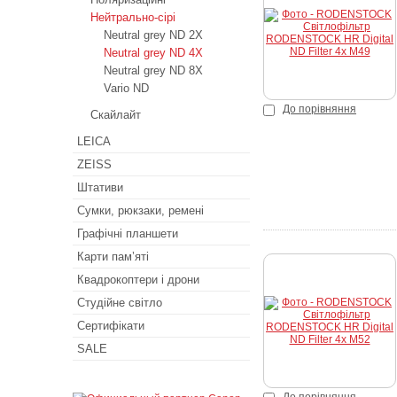
К
Нейтрально-сірі
Neutral grey ND 2X
Neutral grey ND 4X
Neutral grey ND 8X
Vario ND
До порівняння
Скайлайт
LEICA
ZEISS
Штативи
Сумки, рюкзаки, ремені
Графічні планшети
Карти пам’яті
Квадрокоптери і дрони
К
Студійне світло
Сертифікати
SALE