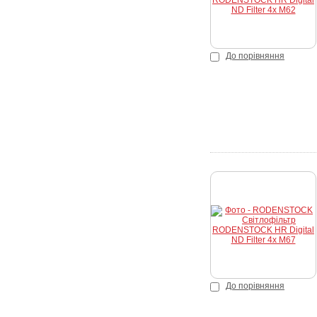
До порівняння
К
До порівняння