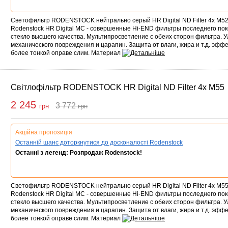
Светофильтр RODENSTOCK нейтрально серый HR Digital ND Filter 4x M5
Rodenstock HR Digital MC - совершенные Hi-END фильтры последнего по
стекло высшего качества. Мультипросветление с обеих сторон фильтра. 
механического повреждения и царапин. Защита от влаги, жира и т.д. эфф
более тонкой оправе слим. Материал
Світлофільтр RODENSTOCK HR Digital ND Filter 4x M55
2 245
3 772
грн
грн
упити
Акційна пропозиція
Останній шанс доторкнутися до досконалості Rodenstock
Останні з легенд: Розпродаж Rodenstock!
Светофильтр RODENSTOCK нейтрально серый HR Digital ND Filter 4x M5
Rodenstock HR Digital MC - совершенные Hi-END фильтры последнего по
стекло высшего качества. Мультипросветление с обеих сторон фильтра. 
механического повреждения и царапин. Защита от влаги, жира и т.д. эфф
более тонкой оправе слим. Материал