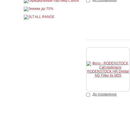
До порівняння
К
До порівняння