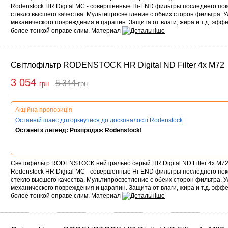
Rodenstock HR Digital MC - совершенные Hi-END фильтры последнего по
стекло высшего качества. Мультипросветление с обеих сторон фильтра. 
механического повреждения и царапин. Защита от влаги, жира и т.д. эфф
более тонкой оправе слим. Материал
Світлофільтр RODENSTOCK HR Digital ND Filter 4x M72
3 054
5 344
грн
грн
упити
Акційна пропозиція
Останній шанс доторкнутися до досконалості Rodenstock
Останні з легенд: Розпродаж Rodenstock!
Светофильтр RODENSTOCK нейтрально серый HR Digital ND Filter 4x M7
Rodenstock HR Digital MC - совершенные Hi-END фильтры последнего по
стекло высшего качества. Мультипросветление с обеих сторон фильтра. 
механического повреждения и царапин. Защита от влаги, жира и т.д. эфф
более тонкой оправе слим. Материал