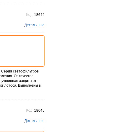
Код:
18644
Детальніше
8 Серия светофильтров
коления. Оптическое
Улучшенная защита от
ект лотоса. Выполнены в
Код:
18645
Детальніше