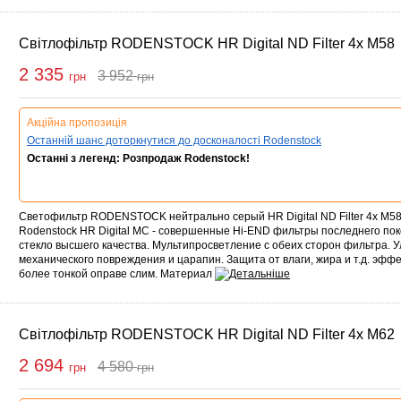
Світлофільтр RODENSTOCK HR Digital ND Filter 4x M58
2 335
3 952
грн
грн
упити
Акційна пропозиція
Останній шанс доторкнутися до досконалості Rodenstock
Останні з легенд: Розпродаж Rodenstock!
Светофильтр RODENSTOCK нейтрально серый HR Digital ND Filter 4x M5
Rodenstock HR Digital MC - совершенные Hi-END фильтры последнего по
стекло высшего качества. Мультипросветление с обеих сторон фильтра. 
механического повреждения и царапин. Защита от влаги, жира и т.д. эфф
более тонкой оправе слим. Материал
Світлофільтр RODENSTOCK HR Digital ND Filter 4x M62
2 694
4 580
грн
грн
упити