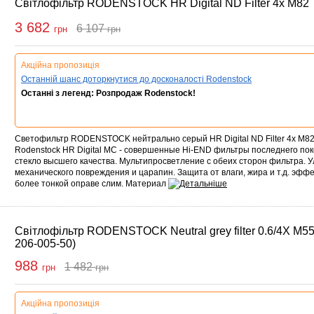
Світлофільтр RODENSTOCK HR Digital ND Filter 4x M82
3 682
6 107
грн
грн
упити
Акційна пропозиція
Останній шанс доторкнутися до досконалості Rodenstock
Останні з легенд: Розпродаж Rodenstock!
Светофильтр RODENSTOCK нейтрально серый HR Digital ND Filter 4x M8
Rodenstock HR Digital MC - совершенные Hi-END фильтры последнего по
стекло высшего качества. Мультипросветление с обеих сторон фильтра. 
механического повреждения и царапин. Защита от влаги, жира и т.д. эфф
более тонкой оправе слим. Материал
Світлофільтр RODENSTOCK Neutral grey filter 0.6/4X M55
206-005-50)
988
1 482
грн
грн
ити
Акційна пропозиція