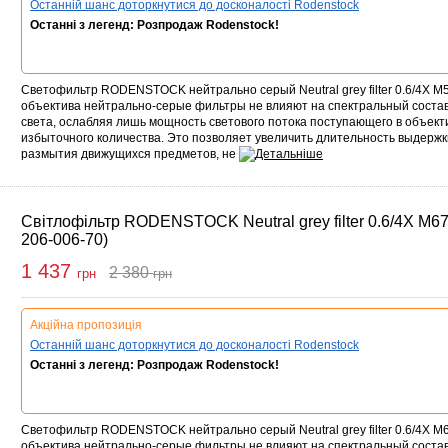
Останній шанс доторкнутися до досконалості Rodenstock
Останні з легенд: Розпродаж Rodenstock!
Светофильтр RODENSTOCK нейтрально серый Neutral grey filter 0.6/4X 
объектива нейтрально-серые фильтры не влияют на спектральный состав
света, ослабляя лишь мощность светового потока поступающего в объекти
избыточного количества. Это позволяет увеличить длительность выдерж
размытия движущихся предметов, не
Світлофільтр RODENSTOCK Neutral grey filter 0.6/4X M67
206-006-70)
1 437
2 380
грн
грн
упити
Акційна пропозиція
Останній шанс доторкнутися до досконалості Rodenstock
Останні з легенд: Розпродаж Rodenstock!
Светофильтр RODENSTOCK нейтрально серый Neutral grey filter 0.6/4X 
объектива нейтрально-серые фильтры не влияют на спектральный состав