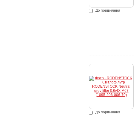
До порівняння
К
До порівняння