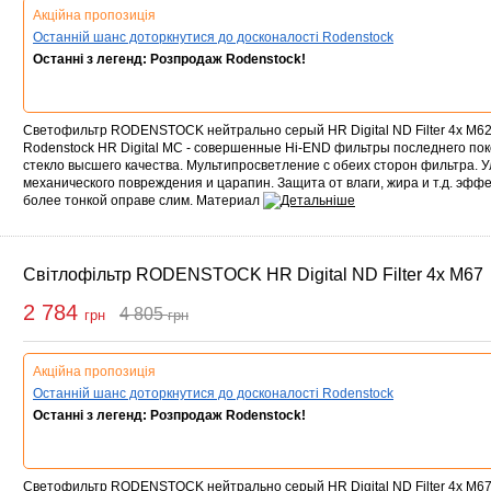
Акційна пропозиція
Останній шанс доторкнутися до досконалості Rodenstock
Останні з легенд: Розпродаж Rodenstock!
Светофильтр RODENSTOCK нейтрально серый HR Digital ND Filter 4x M6
Rodenstock HR Digital MC - совершенные Hi-END фильтры последнего по
стекло высшего качества. Мультипросветление с обеих сторон фильтра. 
механического повреждения и царапин. Защита от влаги, жира и т.д. эфф
более тонкой оправе слим. Материал
Світлофільтр RODENSTOCK HR Digital ND Filter 4x M67
2 784
4 805
грн
грн
упити
Акційна пропозиція
Останній шанс доторкнутися до досконалості Rodenstock
Останні з легенд: Розпродаж Rodenstock!
Светофильтр RODENSTOCK нейтрально серый HR Digital ND Filter 4x M6