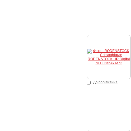
К
До порівняння