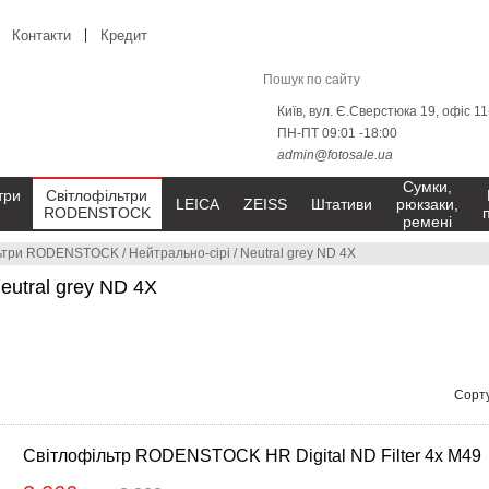
Контакти
Кредит
Київ, вул. Є.Сверстюка 19, офіс 1
ПН-ПТ 09:01 -18:00
admin@fotosale.ua
Сумки,
три
Світлофільтри
LEICA
ZEISS
Штативи
рюкзаки,
RODENSTOCK
ремені
льтри RODENSTOCK
/
Нейтрально-сірі
/
Neutral grey ND 4X
eutral grey ND 4X
Сорту
Світлофільтр RODENSTOCK HR Digital ND Filter 4x M49