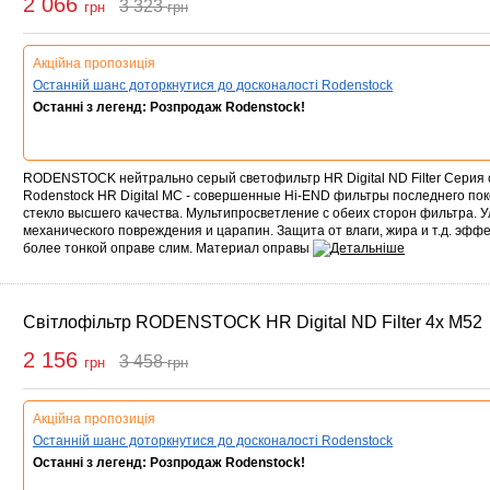
2 066
3 323
грн
грн
упити
Акційна пропозиція
Останній шанс доторкнутися до досконалості Rodenstock
Останні з легенд: Розпродаж Rodenstock!
RODENSTOCK нейтрально серый светофильтр HR Digital ND Filter Серия
Rodenstock HR Digital MC - совершенные Hi-END фильтры последнего по
стекло высшего качества. Мультипросветление с обеих сторон фильтра. 
механического повреждения и царапин. Защита от влаги, жира и т.д. эфф
более тонкой оправе слим. Материал оправы
Світлофільтр RODENSTOCK HR Digital ND Filter 4x M52
2 156
3 458
грн
грн
упити
Акційна пропозиція
Останній шанс доторкнутися до досконалості Rodenstock
Останні з легенд: Розпродаж Rodenstock!