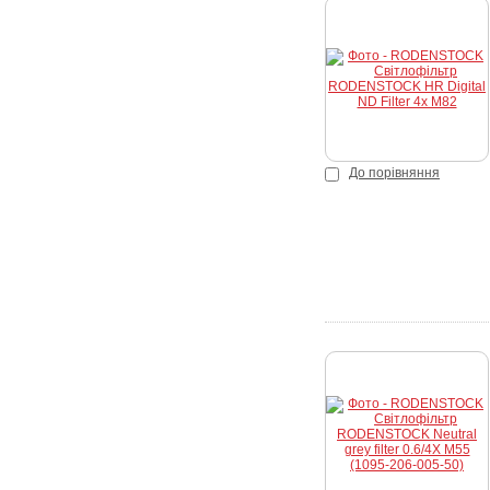
К
До порівняння
Куп