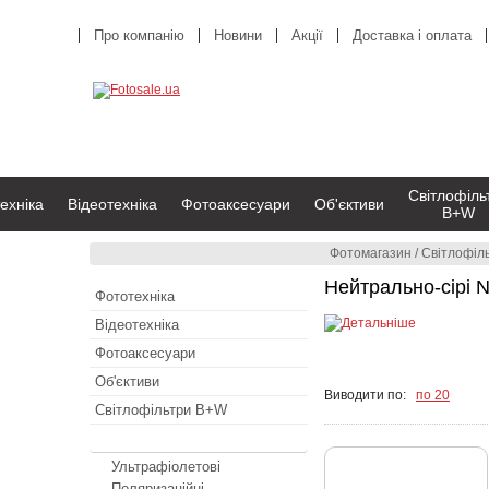
Про компанію
Новини
Акції
Доставка і оплата
Світлофіль
ехніка
Відеотехніка
Фотоаксесуари
Об'єктиви
B+W
Фотомагазин
/
Світлофі
Нейтрально-сірі N
Фототехніка
Відеотехніка
Фотоаксесуари
Об'єктиви
Виводити по:
по 20
Світлофільтри B+W
Світлофільтри RODENSTOCK
Ультрафіолетові
Поляризаційні