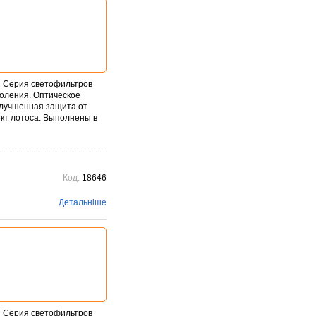
2 Серия светофильтров
коления. Оптическое
Улучшенная защита от
ект лотоса. Выполнены в
Код:
18646
Детальніше
7 Серия светофильтров