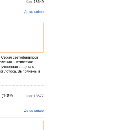
Код:
18649
Детальніше
2 Серия светофильтров
коления. Оптическое
Улучшенная защита от
ект лотоса. Выполнены в
 (1095-
Код:
18677
Детальніше