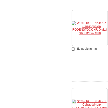
К
До порівняння
К