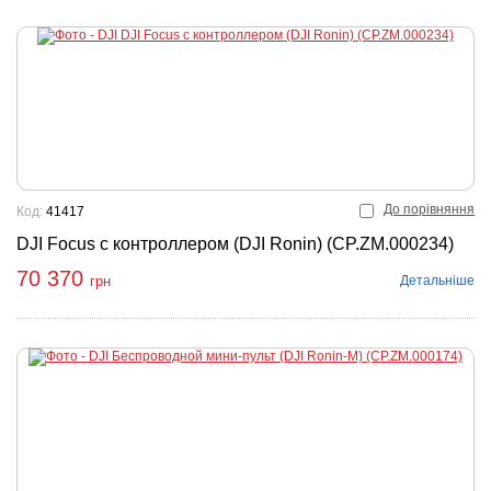
До порівняння
Код:
41417
DJI Focus с контроллером (DJI Ronin) (CP.ZM.000234)
70 370
Детальніше
грн