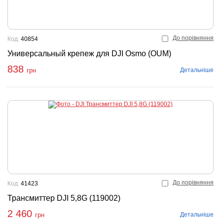
До порівняння
Код:
40854
Универсальный крепеж для DJI Osmo (OUM)
838
Детальніше
грн
До порівняння
Код:
41423
Трансмиттер DJI 5,8G (119002)
2 460
Детальніше
грн