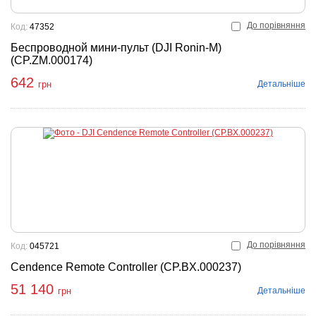
До порівняння
Код:
47352
Беспроводной мини-пульт (DJI Ronin-M)
(CP.ZM.000174)
642
Детальніше
грн
До порівняння
Код:
045721
Cendence Remote Controller (CP.BX.000237)
51 140
Детальніше
грн