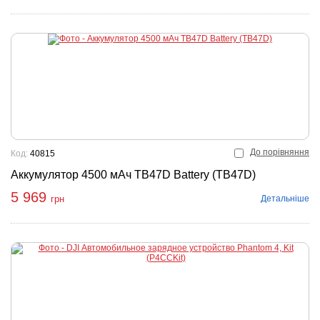
До порівняння
Код:
40815
Аккумулятор 4500 мАч TB47D Battery (TB47D)
5 969
Детальніше
грн