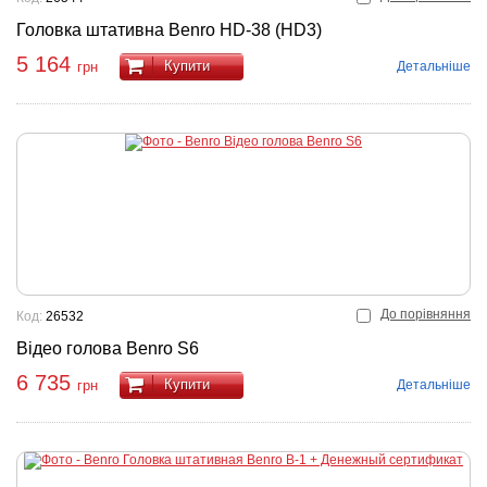
Головка штативна Benro HD-38 (HD3)
5 164
Купити
Детальніше
грн
До порівняння
Код:
26532
Відео голова Benro S6
6 735
Купити
Детальніше
грн