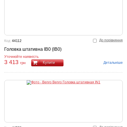
До порівняння
Код:
44112
Головка штативна IB0 (IB0)
Уточнюйте наявність
3 413
Купити
Детальніше
грн