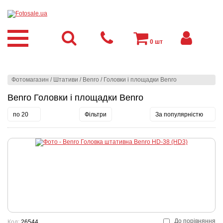
0
шт
Фотомагазин
/
Штативи
/
Benro
/
Головки і площадки Benro
Benro Головки і площадки Benro
по 20
Фільтри
За популярністю
До порівняння
Код:
26544