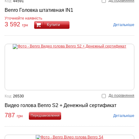
До порівняння
Код:
44591
Benro Головка штативная IN1
Уточнюйте наявність
3 592
Купити
Детальніше
грн
До порівняння
Код:
26530
Видео голова Benro S2 + Денежный сертификат
787
Детальніше
грн
Купити