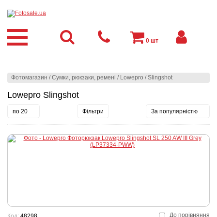
0
шт
Фотомагазин
/
Сумки, рюкзаки, ремені
/
Lowepro
/
Slingshot
Lowepro Slingshot
по 20
Фільтри
За популярністю
До порівняння
Код:
48298