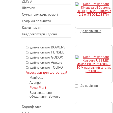
ZEISS
К
Штативи
Сумки, рюкзаки, ремені
Графічні планшети
Карти пам’яті
До порівняння
Квадрокоптери і дрони
Студійне світло
Студійне світло BOWENS
Студійне світло HENSEL
Студійне світло GODOX
Купити
Студійне світло Aputure
Студійне світло TOLIFO
Аксесуари для фотостудій
Manfrotto
Avenger
До порівняння
PowerPlant
Вимірювальне
обладнання Sekonic
Сертифікати