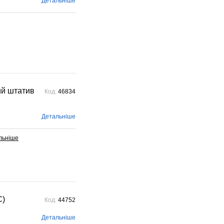
Детальніше
Voigtlander – найстарішого
фотографічного ...
Детальніше →
ий штатив
Код:
46834
Детальніше
C)
Код:
44752
Детальніше