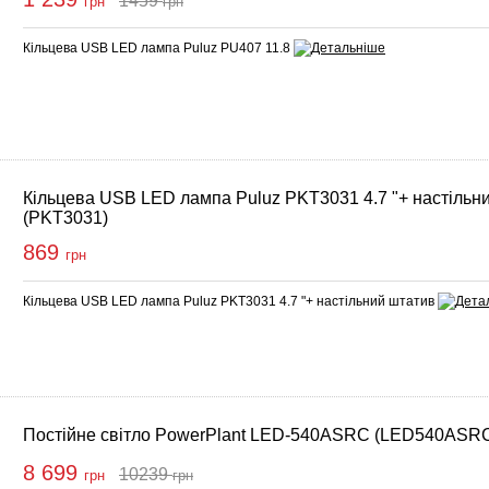
1459
грн
грн
упити
Кільцева USB LED лампа Puluz PU407 11.8
Кільцева USB LED лампа Puluz PKT3031 4.7 "+ настільн
(PKT3031)
869
грн
Кільцева USB LED лампа Puluz PKT3031 4.7 "+ настільний штатив
Постійне світло PowerPlant LED-540ASRC (LED540ASR
8 699
10239
грн
грн
Купити