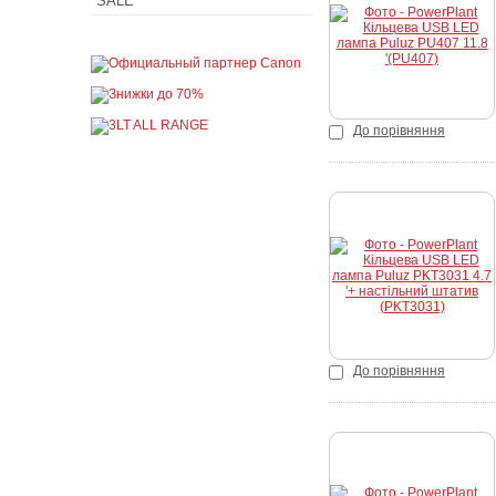
SALE
К
До порівняння
Купити
До порівняння