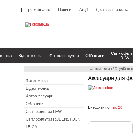
Про компанію
Новини
Акції
Доставка і оплата
Світлофіль
ехніка
Відеотехніка
Фотоаксесуари
Об'єктиви
B+W
Фотомагазин
/
Студійне с
Аксесуари для фо
Фототехніка
Відеотехніка
Фотоаксесуари
Об'єктиви
Виводити по:
по 20
Світлофільтри B+W
Світлофільтри RODENSTOCK
LEICA