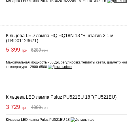
Кільцева LED лампа Puluz TBD0201422204 18" + штатив 2.1 м
Кільцева LED лампа HQ HQ18N 18 "+ штатив 2.1 м
(TBD01123671)
5 399
6289
грн
грн
упити
Максимальная мощность - 55 Дж, регулировка теплоты света, диаметр коль
температура - 2900-6500
Кільцева LED лампа Puluz PU521EU 18 "(PU521EU)
3 729
4389
грн
грн
упити
Кільцева LED лампа Puluz PU521EU 18