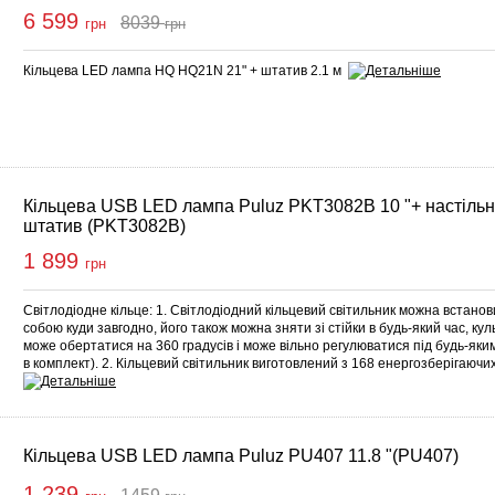
6 599
8039
грн
грн
упити
Кільцева LED лампа HQ HQ21N 21" + штатив 2.1 м
Кільцева USB LED лампа Puluz PKT3082B 10 "+ настіль
штатив (PKT3082B)
1 899
грн
Світлодіодне кільце: 1. Світлодіодний кільцевий світильник можна встанов
собою куди завгодно, його також можна зняти зі стійки в будь-який час, ку
може обертатися на 360 градусів і може вільно регулюватися під будь-яки
в комплект). 2. Кільцевий світильник виготовлений з 168 енергозберігаючих
Кільцева USB LED лампа Puluz PU407 11.8 "(PU407)
1 239