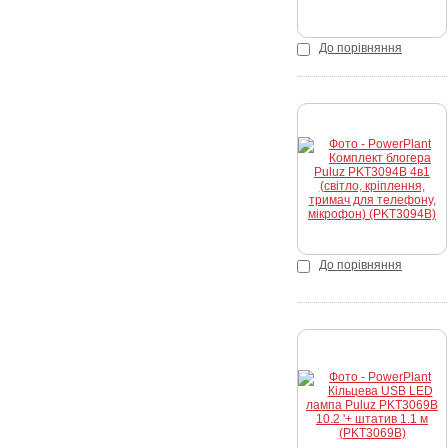
До порівняння
К
До порівняння
К