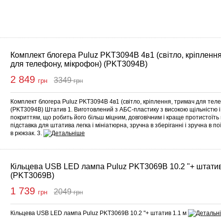
Комплект блогера Puluz PKT3094B 4в1 (світло, кріплення
для телефону, мікрофон) (PKT3094B)
2 849
3349
грн
грн
упити
Комплект блогера Puluz PKT3094B 4в1 (світло, кріплення, тримач для тел
(PKT3094B) Штатив 1. Виготовлений з АБС-пластику з високою щільністю і
покриттям, що робить його більш міцним, довговічним і краще протистоїть 
підставка для штатива легка і мініатюрна, зручна в зберіганні і зручна в п
в рюкзак. 3.
Кільцева USB LED лампа Puluz PKT3069B 10.2 "+ штатив
(PKT3069B)
1 739
2049
грн
грн
упити
Кільцева USB LED лампа Puluz PKT3069B 10.2 "+ штатив 1.1 м