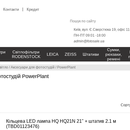
Контакти
Кредит
Київ, вул. Є.Сверстюка 19, офіс 1
ПН-ПТ 09:01 -18:00
admin@fotosale.ua
Сумки,
три
Світлофільтри
LEICA
ZEISS
Штативи
рюкзаки,
RODENSTOCK
ремені
вітло
/
Аксесуари для фотостудій
/
PowerPlant
тостудій PowerPlant
Сорту
Кільцева LED лампа HQ HQ21N 21" + штатив 2.1 м
(TBD01123476)