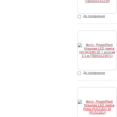
До порівняння
К
До порівняння
К