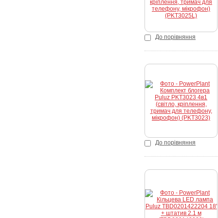
До порівняння
К
До порівняння
К