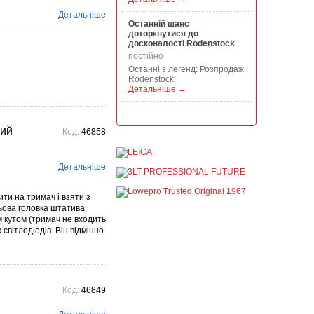
Детальніше
Останній шанс
доторкнутися до
досконалості Rodenstock
постійно
Останні з легенд: Розпродаж
Rodenstock!
Детальніше →
Акція на всю продукцію
Manfrotto, National
ний
Код:
46858
Geographic і Kata!
постійно
При покупці будь-якої
Детальніше
продукції Manfrotto, National
Geographic і Kata отримуйте
гарантовану знижку від 50 до
ити на тримач і взяти з
1...
льова головка штатива
Детальніше →
м кутом (тримач не входить
 світлодіодів. Він відмінно
Знижки до -30% на
видошукачі, бленди,
адаптери, об"єктиви
Voigtlander
постійно
Знижки до -30% на
Код:
46849
видошукачі, блонди,
адаптери, об'єктиви