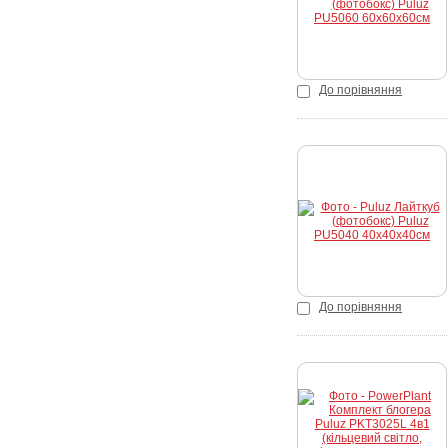
До порівняння
Купити
До порівняння
К