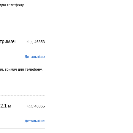
ч для телефону,
 тримач
Код:
46853
Детальніше
ня, тримач для телефону,
2.1 м
Код:
46865
Детальніше