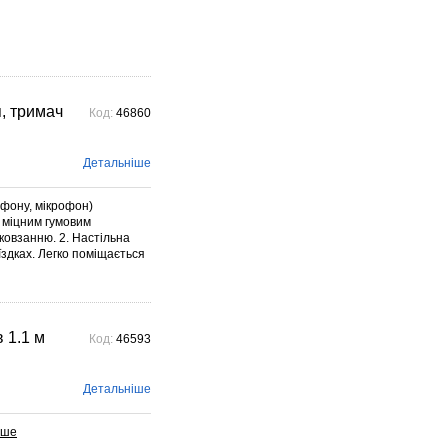
, тримач
Код:
46860
Детальніше
ефону, мікрофон)
 міцним гумовим
ковзанню. 2. Настільна
оїздках. Легко поміщається
 1.1 м
Код:
46593
Детальніше