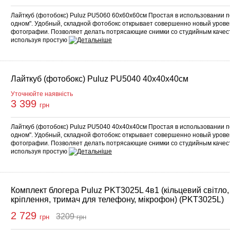
Лайткуб (фотобокс) Puluz PU5060 60x60x60см Простая в использовании п
одном". Удобный, складной фотобокс открывает совершенно новый урове
фотографии. Позволяет делать потрясающие снимки со студийным качес
используя простую
Лайткуб (фотобокс) Puluz PU5040 40x40x40см
Уточнюйте наявність
3 399
грн
Лайткуб (фотобокс) Puluz PU5040 40x40x40см Простая в использовании п
одном". Удобный, складной фотобокс открывает совершенно новый урове
фотографии. Позволяет делать потрясающие снимки со студийным качес
используя простую
Комплект блогера Puluz PKT3025L 4в1 (кільцевий світло,
кріплення, тримач для телефону, мікрофон) (PKT3025L)
2 729
3209
грн
грн
упити