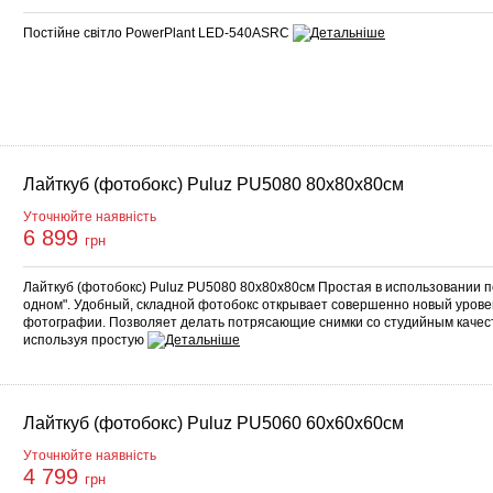
Постійне світло PowerPlant LED-540ASRC
Лайткуб (фотобокс) Puluz PU5080 80x80x80см
Уточнюйте наявність
6 899
грн
Лайткуб (фотобокс) Puluz PU5080 80x80x80см Простая в использовании п
одном". Удобный, складной фотобокс открывает совершенно новый урове
фотографии. Позволяет делать потрясающие снимки со студийным качес
используя простую
Лайткуб (фотобокс) Puluz PU5060 60x60x60см
Уточнюйте наявність
4 799
грн