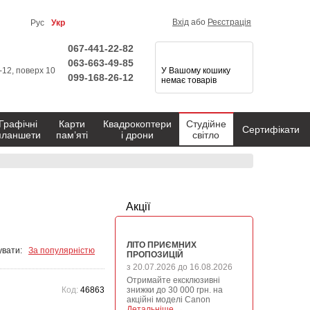
Вхід
або
Реєстрація
Рус
Укр
067-441-22-82
063-663-49-85
1-12, поверх 10
У Вашому кошику
099-168-26-12
немає товарів
Графічні
Карти
Квадрокоптери
Студійне
Сертифікати
планшети
пам’яті
і дрони
світло
Акції
ЛІТО ПРИЄМНИХ
вати:
За популярністю
ПРОПОЗИЦІЙ
з 20.07.2026 до 16.08.2026
Отримайте ексклюзивні
Код:
46863
знижки до 30 000 грн. на
акційні моделі Canon
Детальніше →