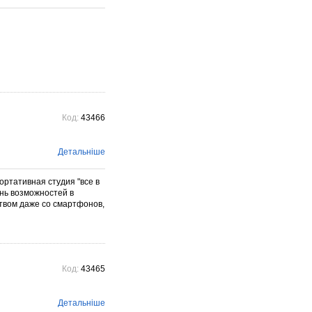
Код:
43466
Детальніше
ортативная студия "все в
нь возможностей в
твом даже со смартфонов,
Код:
43465
Детальніше