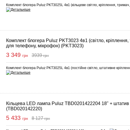
Комплект блогера Puluz PKT3025L 4в1 (кільцеве світло, кріплення, трима
Комплект блогера Puluz PKT3023 4в1 (світло, кріплення,
для телефону, мікрофон) (PKT3023)
3 349
3939
грн
грн
упити
Комплект блогера Puluz PKT3025L 4в1 (постійне світло, штативне кріплен
Кільцева LED лампа Puluz TBD0201422204 18" + штатив 
(TBD020142220)
5 433
8 127
грн
грн
упити