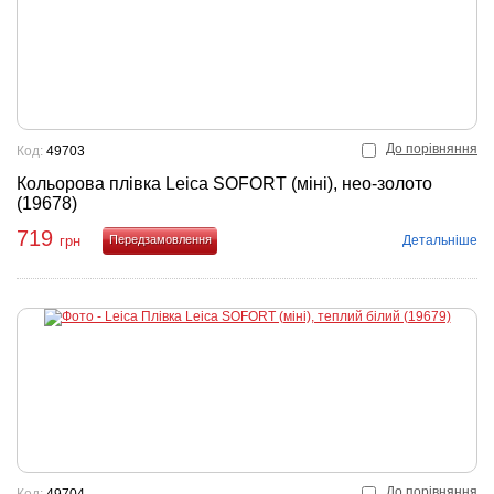
До порівняння
Код:
49703
Кольорова плівка Leica SOFORT (міні), нео-золото
(19678)
719
Детальніше
грн
Купити
До порівняння