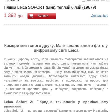
Код:
49704
Плівка Leica SOFORT (міні), теплий білий (19679)
1 392
Купити
Детальніше
грн
Камери миттєвого друку: Магія аналогового фото у
цифровому світі Leica
У нашу цифрову епоху, коли більшість фотографій залишаються на
екранах гаджетів, камери миттєвого друку повертають нам забуте
відчуття магії. Отримати справжній, відчутний на дотик знімок за кілька
секунд після клацання затвора — це унікальний досвід, який не може
замінити жоден дисплей. Фотоапарати миттєвого друку стали
незамінними на вечірках, весіллях, у подорожах та просто для
створення теплих спогадів, якими можна одразу поділитися. І сьогодні
ця технологія зробила крок у майбутнє, поєднавши найкраще з
аналогового та цифрового світів.
Leica Sofort 2: Гібридна технологія у преміальному
виконанні
Leica Sofort 2 — це вершина еволюції камер миттєвого друку. На відміну