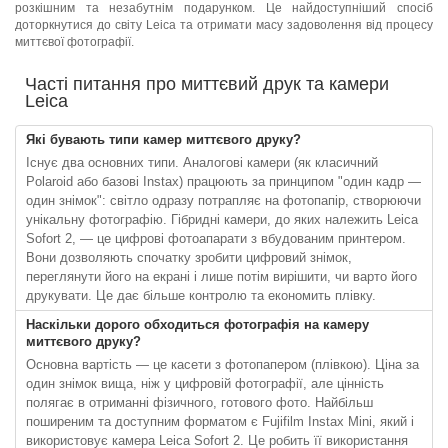
розкішним та незабутнім подарунком. Це найдоступніший спосіб
доторкнутися до світу Leica та отримати масу задоволення від процесу
миттєвої фотографії.
Часті питання про миттєвий друк та камери
Leica
Які бувають типи камер миттєвого друку?
Існує два основних типи. Аналогові камери (як класичний
Polaroid або базові Instax) працюють за принципом "один кадр —
один знімок": світло одразу потрапляє на фотопапір, створюючи
унікальну фотографію. Гібридні камери, до яких належить Leica
Sofort 2, — це цифрові фотоапарати з вбудованим принтером.
Вони дозволяють спочатку зробити цифровий знімок,
переглянути його на екрані і лише потім вирішити, чи варто його
друкувати. Це дає більше контролю та економить плівку.
Наскільки дорого обходиться фотографія на камеру
миттєвого друку?
Основна вартість — це касети з фотопапером (плівкою). Ціна за
один знімок вища, ніж у цифровій фотографії, але цінність
полягає в отриманні фізичного, готового фото. Найбільш
поширеним та доступним форматом є Fujifilm Instax Mini, який і
використовує камера Leica Sofort 2. Це робить її використання