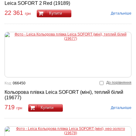
Leica SOFORT 2 Red (19189)
22 361
Купити
Детальніше
грн
До порівняння
Код:
066450
Кольорова плівка Leica SOFORT (міні), теплий білий
(19677)
719
Купити
Детальніше
грн