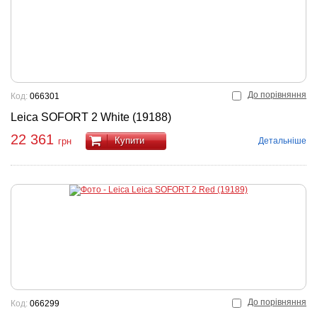
До порівняння
Код:
066301
Leica SOFORT 2 White (19188)
22 361
Купити
Детальніше
грн
До порівняння
Код:
066299