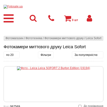
0
шт
Фотомагазин
/
Фототехніка
/
Фотокамери миттєвого друку
/
Leica Sofort
Фотокамери миттєвого друку Leica Sofort
по 20
Фільтри
За популярністю
До порівняння
Код:
067569