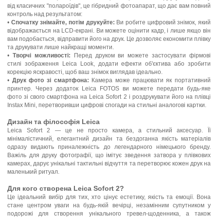
від класичних "полароїдів", це гібридний фотоапарат, що дає вам повний
контроль над результатом:
•
Спочатку знімайте, потім друкуйте:
Ви робите цифровий знімок, який
відображається на LCD-екрані. Ви можете оцінити кадр, і лише якщо він
вам подобається, відправити його на друк. Це дозволяє економити плівку
та друкувати лише найкращі моменти.
•
Творчі можливості:
Перед друком ви можете застосувати фірмові
стилі зображення Leica Look, додати ефекти об'єктива або зробити
корекцію яскравості, щоб ваш знімок виглядав ідеально.
•
Друк фото зі смартфона:
Камера може працювати як портативний
принтер. Через додаток Leica FOTOS ви можете передати будь-яке
фото зі свого смартфона на Leica Sofort 2 і роздрукувати його на плівці
Instax Mini, перетворивши цифрові спогади на стильні аналогові картки.
Дизайн та філософія Leica
Leica Sofort 2 — це не просто камера, а стильний аксесуар. Її
мінімалістичний, елегантний дизайн та бездоганна якість матеріалів
одразу видають приналежність до легендарного німецького бренду.
Важіль для друку фотографії, що імітує зведення затвора у плівкових
камерах, дарує унікальні тактильні відчуття та перетворює кожен друк на
маленький ритуал.
Для кого створена Leica Sofort 2?
Це ідеальний вибір для тих, хто цінує естетику, якість та емоції. Вона
стане центром уваги на будь-якій вечірці, незамінним супутником у
подорожі для створення унікального тревел-щоденника, а також