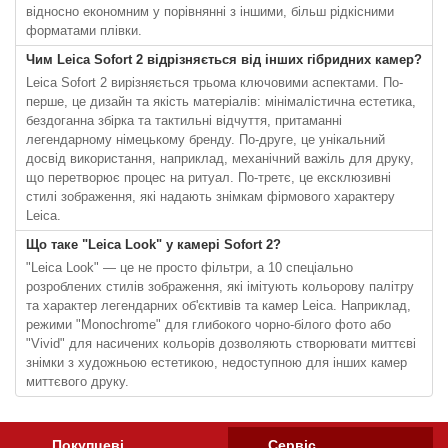
відносно економним у порівнянні з іншими, більш рідкісними
форматами плівки.
Чим Leica Sofort 2 відрізняється від інших гібридних камер?
Leica Sofort 2 вирізняється трьома ключовими аспектами. По-
перше, це дизайн та якість матеріалів: мінімалістична естетика,
бездоганна збірка та тактильні відчуття, притаманні
легендарному німецькому бренду. По-друге, це унікальний
досвід використання, наприклад, механічний важіль для друку,
що перетворює процес на ритуал. По-третє, це ексклюзивні
стилі зображення, які надають знімкам фірмового характеру
Leica.
Що таке "Leica Look" у камері Sofort 2?
"Leica Look" — це не просто фільтри, а 10 спеціально
розроблених стилів зображення, які імітують кольорову палітру
та характер легендарних об'єктивів та камер Leica. Наприклад,
режими "Monochrome" для глибокого чорно-білого фото або
"Vivid" для насичених кольорів дозволяють створювати миттєві
знімки з художньою естетикою, недоступною для інших камер
миттєвого друку.
Покупцеві
Сервіс