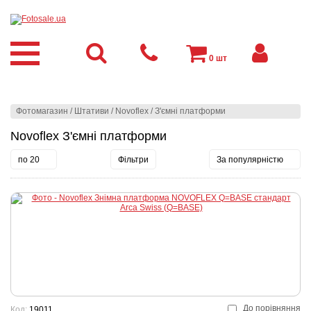
0
шт
Фотомагазин
/
Штативи
/
Novoflex
/
З'ємні платформи
Novoflex З'ємні платформи
по 20
Фільтри
За популярністю
До порівняння
Код:
19011