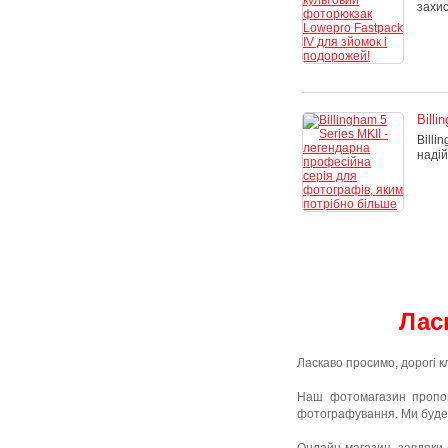
захис
Bill
Billi
надій
Лас
Ласкаво просимо, дорогі к
Наш фотомагазин пропон
фотографування. Ми будем