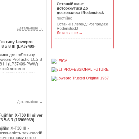
Останній шанс
доторкнутися до
досконалості Rodenstock
постійно
Останні з легенд: Розпродаж
Детальніше →
Rodenstock!
Детальніше →
'єктиву Lowepro
Акція на всю продукцію
8 x 8 III (LP37499-
Manfrotto, National
Geographic і Kata!
умка для об'єктиву
постійно
owepro ProTactic LCS 8
 8 III (LP37499-PWW)
При покупці будь-якої
продукції Manfrotto, National
'який чохол із
Geographic і Kata отримуйте
іксуючим ременем
гарантовану знижку від 50 до
я о...
1...
Детальніше →
Знижки до -30% на
видошукачі, бленди,
Детальніше →
адаптери, об"єктиви
Voigtlander
ifilm X-T30 III silver
постійно
3.5-6.3 (16966969)
Знижки до -30% на
видошукачі, блонди,
jifilm X-T30 III -
адаптери, об'єктиви
осконалість технологій
Voigtlander – найстарішого
 компактному ретро-
фотографічного ...