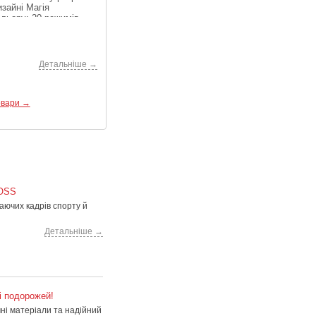
изайні Магія
Детальніше →
ольору: 20 режимів
ітації плівки ...
Детальніше →
овари →
 OSS
аючих кадрів спорту й
Детальніше →
і подорожей!
чні матеріали та надійний