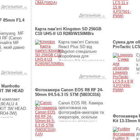
игіна...
Представляємо
універсал...
Детальніше →
89 390
грн
Детальніше →
F 85mm F1.4
3 368
грн
Карта пам'яті Kingston SD 256GB
 Samyang MF
C10 UHS-II U3 R280/W150MB/s
 RF (Canon
Карта пам’яті Canvas
Сумка для об
ічайте MF
React Plus SD від
ProTactic LCS 
, який давно
Kingston спеціально
PWW)
й
С
розроблена для
и...
L
фотографів початкового
x
рівня, забезпечую...
М
Детальніше →
ф
5 599
грн
Детальніше →
дл
Manfrotto
Фотокамера Canon EOS R8 RF 24-
KIT 3W HEAD
50mm f/4.5-6.3 IS STM (5803C016)
й комплект
(UA)
2 245
грн
Canon EOS R8. Камера
190 ALU 4
орієнтована на
KIT 3W HEAD
фотографів-аматорів та
RO4-3W).
Фотокамера Fuj
операторів, оскільки
 штатив
Kit 13-33mm f/
отримала підтримку
O4 з новою
запису відео 4К ...
...
Fu
д
у