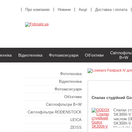
Про компанію
Новини
Акції
Доставка і оплата
Світлофіль
ехніка
Відеотехніка
Фотоаксесуари
Об'єктиви
B+W
Фототехніка
Відеотехніка
Ми рекомен
Фотоаксесуари
Об'єктиви
Спалах студійний Go
Світлофільтри B+W
Спалах ст
Світлофільтри RODENSTOCK
SK300II-V
числом 19
LEICA
SK300II-V 
ZEISS
Monolight