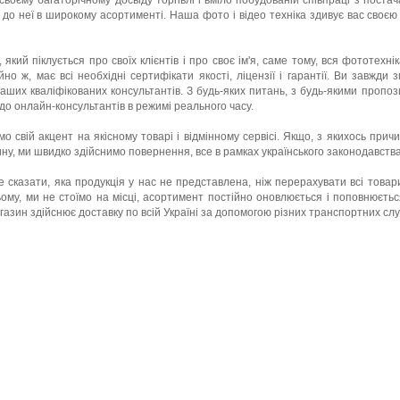
воєму багаторічному досвіду торгівлі і вміло побудованій співпраці з постач
 до неї в широкому асортименті. Наша фото і відео техніка здивує вас своєю
 який піклується про своїх клієнтів і про своє ім'я, саме тому, вся фототехн
чайно ж, має всі необхідні сертифікати якості, ліцензії і гарантії. Ви завжд
наших кваліфікованих консультантів. З будь-яких питань, з будь-якими пропоз
до онлайн-консультантів в режимі реального часу.
 свій акцент на якісному товарі і відмінному сервісі. Якщо, з якихось прич
ну, ми швидко здійснимо повернення, все в рамках українського законодавства
е сказати, яка продукція у нас не представлена, ніж перерахувати всі товари
ому, ми не стоїмо на місці, асортимент постійно оновлюється і поповнюєть
азин здійснює доставку по всій Україні за допомогою різних транспортних слу
Сервіс
Про нас
Гарантія
Про компанію
Повернення і обмін
Сертифікати
Законодавство
Контакти