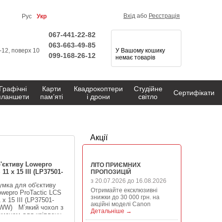
Вхід
або
Реєстрація
Рус
Укр
067-441-22-82
063-663-49-85
1-12, поверх 10
У Вашому кошику
099-168-26-12
немає товарів
Графічні
Карти
Квадрокоптери
Студійне
Сертифікати
планшети
пам’яті
і дрони
світло
Акції
 надходження
'єктиву Lowepro
ЛІТО ПРИЄМНИХ
11 x 15 III (LP37501-
ПРОПОЗИЦІЙ
з 20.07.2026 до 16.08.2026
умка для об'єктиву
Отримайте ексклюзивні
owepro ProTactic LCS
знижки до 30 000 грн. на
 x 15 III (LP37501-
акційні моделі Canon
WW) М’який чохол з
Детальніше →
еменем для кріпленн...