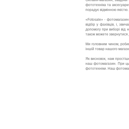
Онлайн-магазин, завдяки с
фототехніка та аксесуари
порадує відмінною якістю.
«Fotosale» - фотомагазин,
відбір у фахівців, і, зви
допомогу при виборі від 
також можете звернутися 
Ми головним чином, робимо
іншій товар нашого магази
Як висновок, нам простіш
наш фотомагазин. При ць
фототехніки. Наш фотомаг
Покупцеві
Як зробити замовлення
Доставка і оплата
Акції