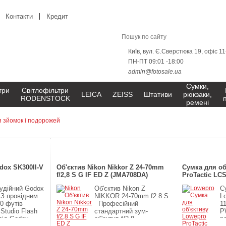
Контакти
Кредит
Київ, вул. Є.Сверстюка 19, офіс 1
ПН-ПТ 09:01 -18:00
admin@fotosale.ua
Сумки,
три
Світлофільтри
LEICA
ZEISS
Штативи
рюкзаки,
RODENSTOCK
ремені
дуємо
Хіти продажів
Нові
dox SK300II-V
Об'єктив Nikon Nikkor Z 24-70mm
Сумка для об
f/2,8 S G IF ED Z (JMA708DA)
ProTactic LCS 
PWW)
удійний Godox
Об'єктив Nikon Z
С
 З провідним
NIKKOR 24-70mm f2.8 S
L
0 футів
Професійний
11
Studio Flash
стандартний зум-
P
 від Godox
об'єктив f/2,8
р