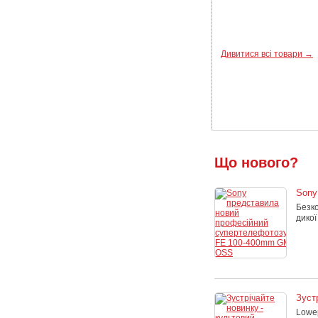
19 386
грн
Дивитися всі товари →
Що нового?
Sony
Безко
дико
Зуст
Lowep