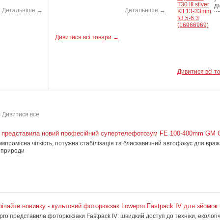
д
70 999
грн
Детальніше →
Детальніше →
к
ім
Дивитися всі товари →
50 590
грн
Дивитися всі т
Дивитися все
 представила новий професійний супертелефотозум FE 100-400mm GM
мпромісна чіткість, потужна стабілізація та блискавичний автофокус для враж
ї природи
річайте новинку - культовий фоторюкзак Lowepro Fastpack IV для зйомок 
ro представила фоторюкзаки Fastpack IV: швидкий доступ до техніки, екологі