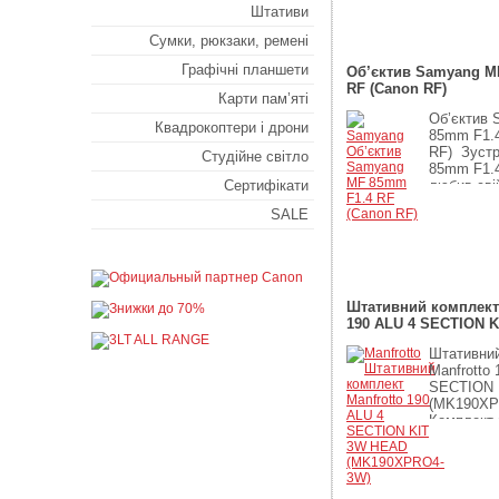
замінює ор
Штативи
5 093
грн
Сумки, рюкзаки, ремені
Графічні планшети
Об’єктив Samyang M
RF (Canon RF)
Карти пам’яті
Об’єктив
Квадрокоптери і дрони
85mm F1.4
RF) Зустр
Студійне світло
85mm F1.4
Сертифікати
любив сві
акварельн
SALE
17 900
грн
Штативний комплект 
190 ALU 4 SECTION 
(MK190XPRO4-3W)
Штативни
Manfrotto 
SECTION 
(MK190XP
Комплект
MT190XPR
моделлю 3