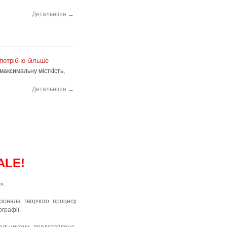
Детальніше →
 потрібно більше
максимальну місткість,
Детальніше →
ALE!
».
іонала творчого процесу
графії.