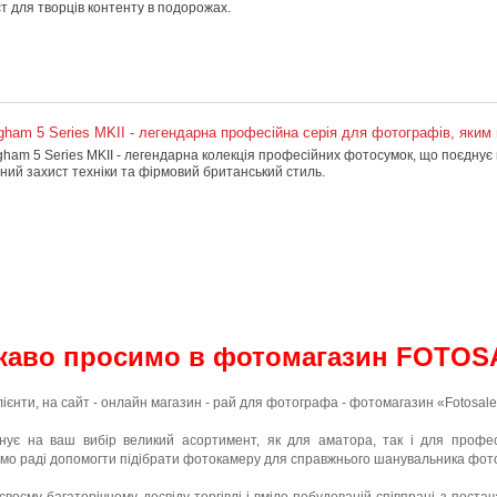
т для творців контенту в подорожах.
ingham 5 Series MKII - легендарна професійна серія для фотографів, яким
ngham 5 Series MKII - легендарна колекція професійних фотосумок, що поєднує 
ний захист техніки та фірмовий британський стиль.
каво просимо в фотомагазин FOTOS
лієнти, на сайт - онлайн магазин - рай для фотографа - фотомагазин «Fotosale
ує на ваш вибір великий асортимент, як для аматора, так і для профес
о раді допомогти підібрати фотокамеру для справжнього шанувальника фото