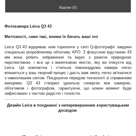
Відгуки (0)
Фотокамера Leica Q3 43
Миттєвості, саме такі, якими їх бачать ваші очі
Leica Q3 43 відкриває нові горизонти у світі Q-фотографії завдяки
спеціально розробленому об'єктиву APO. З фокусною відстанню 43
мм вона робить зображення та відео з разюче природною
перспективою, і все це з винятковою якістю, яку ви очікуєте від
Leica. Ця компактна і стильна повнокадрова камера легко
впишеться у ваш творчий процес і дасть вам змогу легко зв'язатися
з навколишнім світом. Поєднуючи передові технології зі справжніми
емоціями, Q3 43 створює ідеальну синергію між камерою,
об'єктивом і фотографом, гарантуючи, що кожен момент буде
зафіксовано з чистою радістю і точністю.
Дизайн Leica в поєднанні з неперевершеним користувацьким
досвідом