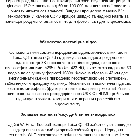
обраної роздільної здатності камера використовує всю матрицю, а
діапазон ISO становить від 50 до 100 000 для виняткової роботи в
умовах низької освітленості. Завдяки процесору Maestro IV з
технологією L² камера Q3 43 працює швидко та надійно навіть за
найвищої роздільної здатності, як для фото-, так і для відеозйомки.
Абсолютно достовірне відео
Оснащена тими самими передовими відеоможливостями, що й
Leica Q3, камера Q3 43 підтримує запис відео з роздільною
здатністю до 8K і пропонує різні відеокодеки, включно з
високоефективними .h265 і ProRes 422 HQ, з частотою кадрів до 60
кадрів на секунду у форматі 1080p. Фокусна відстань 43 мм дає
змогу знімати сцени з природною перспективою без спотворень,
забезпечуючи правдиву картинку. Можливість підключення підвісів,
зовнішніх мікрофонів (функція з'явиться наприкінці жовтня), банків
живлення та зовнішніх рекордерів через USB-C і HDMI ще більше
підвищує гнучкість камери для створення професійного
відеоконтенту.
Залишайтеся на зв'язку, де б ви не знаходилися
Надійні Wi-Fi та Bluetooth камери Leica Q3 43 забезпечують швидке
під'єднання та легкий цифровий робочий процес. Передова
технологія Wi-Fi забезпечує стабільне з'єднання з додатком Leica