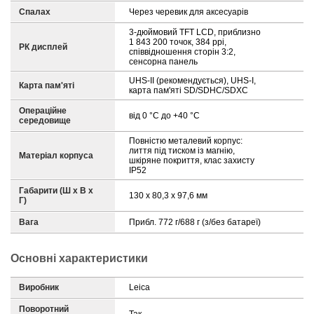
Спалах
Через черевик для аксесуарів
3-дюймовий TFT LCD, приблизно
1 843 200 точок, 384 ppi,
РК дисплей
співвідношення сторін 3:2,
сенсорна панель
UHS-II (рекомендується), UHS-I,
Карта пам'яті
карта пам'яті SD/SDHC/SDXC
Операційне
від 0 °С до +40 °С
середовище
Повністю металевий корпус:
лиття під тиском із магнію,
Матеріал корпуса
шкіряне покриття, клас захисту
IP52
Габарити (Ш х В х
130 х 80,3 х 97,6 мм
Г)
Вага
Прибл. 772 г/688 г (з/без батареї)
Основні характеристики
Виробник
Leica
Поворотний