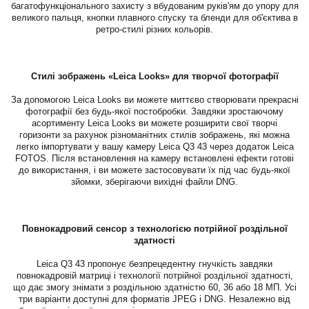
багатофункціонального захисту з вбудованим руків'ям до упору для
великого пальця, кнопки плавного спуску та бленди для об'єктива в
ретро-стилі різних кольорів.
Стилі зображень «Leica Looks» для творчої фотографії
За допомогою Leica Looks ви можете миттєво створювати прекрасні
фотографії без будь-якої постобробки. Завдяки зростаючому
асортименту Leica Looks ви можете розширити свої творчі
горизонти за рахунок різноманітних стилів зображень, які можна
легко імпортувати у вашу камеру Leica Q3 43 через додаток Leica
FOTOS. Після встановлення на камеру встановлені ефекти готові
до використання, і ви можете застосовувати їх під час будь-якої
зйомки, зберігаючи вихідні файли DNG.
Повнокадровий сенсор з технологією потрійної роздільної
здатності
Leica Q3 43 пропонує безпрецедентну гнучкість завдяки
повнокадровій матриці і технології потрійної роздільної здатності,
що дає змогу знімати з роздільною здатністю 60, 36 або 18 МП. Усі
три варіанти доступні для форматів JPEG і DNG. Незалежно від