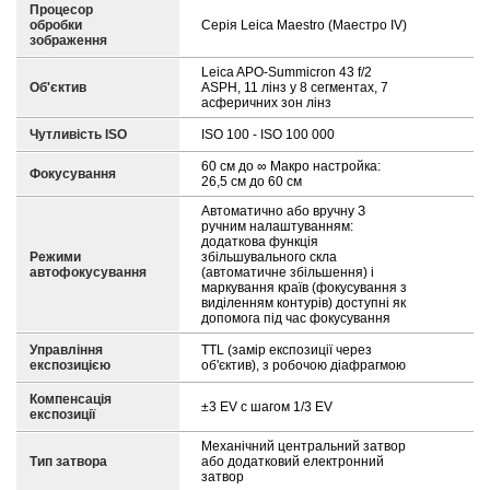
Процесор
обробки
Серія Leica Maestro (Маестро IV)
зображення
Leica APO-Summicron 43 f/2
Об'єктив
ASPH, 11 лінз у 8 сегментах, 7
асферичних зон лінз
Чутливість ISO
ISO 100 - ISO 100 000
60 см до ∞ Макро настройка:
Фокусування
26,5 см до 60 см
Автоматично або вручну З
ручним налаштуванням:
додаткова функція
Режими
збільшувального скла
автофокусування
(автоматичне збільшення) і
маркування країв (фокусування з
виділенням контурів) доступні як
допомога під час фокусування
Управління
TTL (замір експозиції через
експозицією
об'єктив), з робочою діафрагмою
Компенсація
±3 EV с шагом 1/3 EV
експозиції
Механічний центральний затвор
Тип затвора
або додатковий електронний
затвор