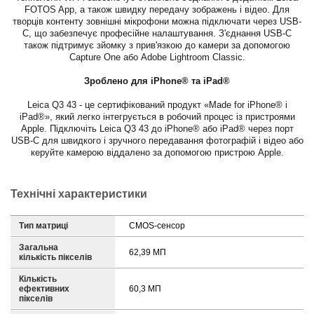
FOTOS App, а також швидку передачу зображень і відео. Для
творців контенту зовнішні мікрофони можна підключати через USB-
C, що забезпечує професійне налаштування. З'єднання USB-C
також підтримує зйомку з прив'язкою до камери за допомогою
Capture One або Adobe Lightroom Classic.
Зроблено для iPhone® та iPad®
Leica Q3 43 - це сертифікований продукт «Made for iPhone® і
iPad®», який легко інтегрується в робочий процес із пристроями
Apple. Підключіть Leica Q3 43 до iPhone® або iPad® через порт
USB-C для швидкого і зручного передавання фотографій і відео або
керуйте камерою віддалено за допомогою пристрою Apple.
Технічні характеристики
Тип матриці
CMOS-сенсор
Загальна
62,39 МП
кількість пікселів
Кількість
ефективних
60,3 МП
пікселів