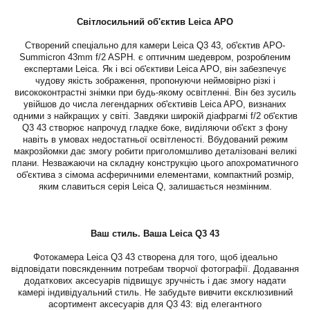
Світлосильний об'єктив Leica APO
Створений спеціально для камери Leica Q3 43, об'єктив APO-
Summicron 43mm f/2 ASPH. є оптичним шедевром, розробленим
експертами Leica. Як і всі об'єктиви Leica APO, він забезпечує
чудову якість зображення, пропонуючи неймовірно різкі і
висококонтрастні знімки при будь-якому освітленні. Він без зусиль
увійшов до числа легендарних об'єктивів Leica APO, визнаних
одними з найкращих у світі. Завдяки широкій діафрагмі f/2 об'єктив
Q3 43 створює напрочуд гладке боке, виділяючи об'єкт з фону
навіть в умовах недостатньої освітленості. Вбудований режим
макрозйомки дає змогу робити приголомшливо деталізовані великі
плани. Незважаючи на складну конструкцію цього апохроматичного
об'єктива з сімома асферичними елементами, компактний розмір,
яким славиться серія Leica Q, залишається незмінним.
Ваш стиль. Ваша Leica Q3 43
Фотокамера Leica Q3 43 створена для того, щоб ідеально
відповідати повсякденним потребам творчої фотографії. Додавання
додаткових аксесуарів підвищує зручність і дає змогу надати
камері індивідуальний стиль. Не забудьте вивчити ексклюзивний
асортимент аксесуарів для Q3 43: від елегантного