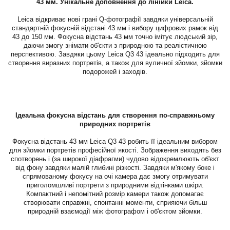
43 мм. Унікальне доповнення до лінійки Leica.
Leica відкриває нові грані Q-фотографії завдяки універсальній
стандартній фокусній відстані 43 мм і вибору цифрових рамок від
43 до 150 мм. Фокусна відстань 43 мм точно імітує людський зір,
даючи змогу знімати об'єкти з природною та реалістичною
перспективою. Завдяки цьому Leica Q3 43 ідеально підходить для
створення виразних портретів, а також для вуличної зйомки, зйомки
подорожей і заходів.
Ідеальна фокусна відстань для створення по-справжньому
природних портретів
Фокусна відстань 43 мм Leica Q3 43 робить її ідеальним вибором
для зйомки портретів професійної якості. Зображення виходять без
спотворень і (за широкої діафрагми) чудово відокремлюють об'єкт
від фону завдяки малій глибині різкості. Завдяки м'якому боке і
спрямованому фокусу на очі камера дає змогу отримувати
приголомшливі портрети з природними відтінками шкіри.
Компактний і непомітний розмір камери також допомагає
створювати справжні, спонтанні моменти, сприяючи більш
природній взаємодії між фотографом і об'єктом зйомки.