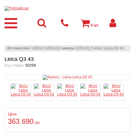
0
шт
Фотомагазин
/
LEICA
/
LEICA Q
/
камеры LEICA Q
/
Leica
/
Leica Q3 43
Leica Q3 43
Код товару:
50258
Ціна:
363 690
грн