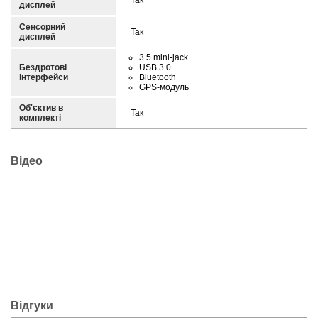
Так
дисплей
Сенсорний
Так
дисплей
3.5 mini-jack
Бездротові
USB 3.0
інтерфейси
Bluetooth
GPS-модуль
Об'єктив в
Так
комплекті
Відео
Відгуки