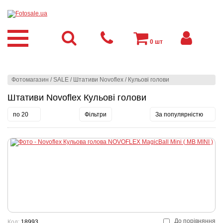
0
шт
Фотомагазин
/
SALE
/
Штативи Novoflex
/
Кульові голови
Штативи Novoflex Кульові голови
по 20
Фільтри
За популярністю
До порівняння
Код:
18993