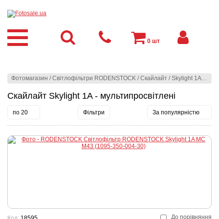
0
шт
Фотомагазин
/
Світлофільтри RODENSTOCK
/
Скайлайт
/
Skylight 1A - мультипросвітлені
Скайлайт Skylight 1A - мультипросвітлені
по 20
Фільтри
За популярністю
До порівняння
Код:
18595