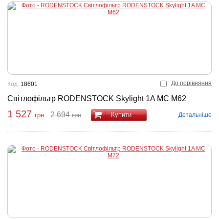
До порівняння
Код:
18601
Світлофільтр RODENSTOCK Skylight 1A MC M62
1 527
2 694
Купити
Детальніше
грн
грн