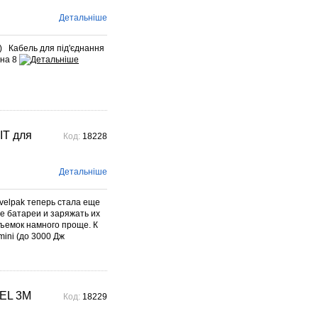
Voigtlander – найстарішого
фотографічного ...
Детальніше
Детальніше →
) Кабель для під'єднання
ина 8
T для
Код:
18228
Детальніше
velpak теперь стала еще
е батареи и заряжать их
ъемок намного проще. К
ini (до 3000 Дж
EL 3M
Код:
18229