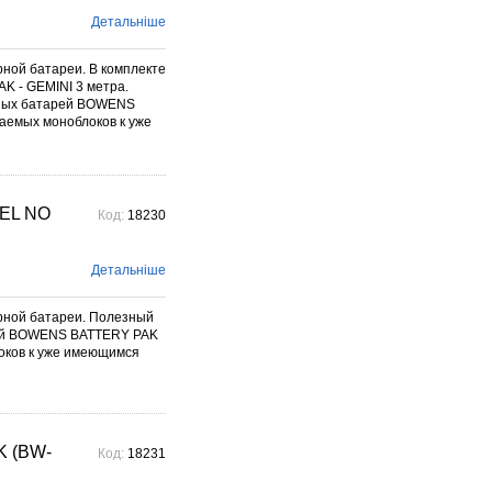
Детальніше
ой батареи. В комплекте
K - GEMINI 3 метра.
орных батарей BOWENS
аемых моноблоков к уже
EL NO
Код:
18230
Детальніше
ной батареи. Полезный
арей BOWENS BATTERY PAK
оков к уже имеющимся
K (BW-
Код:
18231