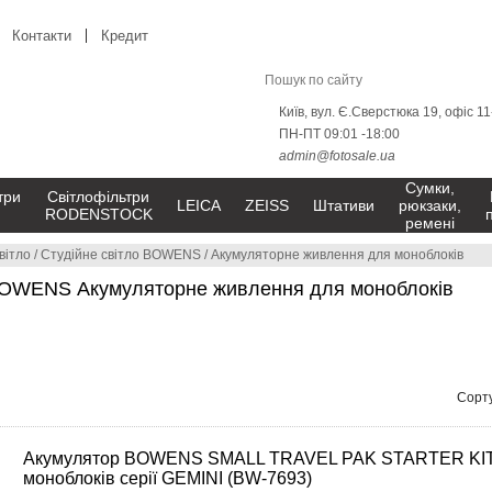
Контакти
Кредит
Київ, вул. Є.Сверстюка 19, офіс 1
ПН-ПТ 09:01 -18:00
admin@fotosale.ua
Сумки,
три
Світлофільтри
LEICA
ZEISS
Штативи
рюкзаки,
RODENSTOCK
ремені
вітло
/
Студійне світло BOWENS
/
Акумуляторне живлення для моноблоків
 BOWENS Акумуляторне живлення для моноблоків
Сорту
Акумулятор BOWENS SMALL TRAVEL PAK STARTER KIT
моноблоків серії GEMINI (BW-7693)