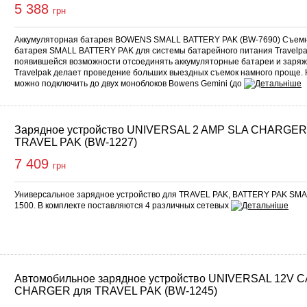
5 388
грн
Аккумуляторная батарея BOWENS SMALL BATTERY PAK (BW-7690) Съемн
батарея SMALL BATTERY PAK для системы батарейного питания Travelpa
появившейся возможности отсоединять аккумуляторные батареи и заряж
Travelpak делает проведение больших выездных съемок намного проще. К
можно подключить до двух моноблоков Bowens Gemini (до
Зарядное устройство UNIVERSAL 2 AMP SLA CHARGER
TRAVEL PAK (BW-1227)
7 409
грн
Универсальное зарядное устройство для TRAVEL PAK, BATTERY PAK S
1500. В комплекте поставляются 4 различных сетевых
Автомобильное зарядное устройство UNIVERSAL 12V 
CHARGER для TRAVEL PAK (BW-1245)