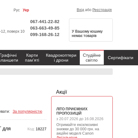
Вхід
або
Реєстрація
Рус
Укр
067-441-22-82
063-663-49-85
1-12, поверх 10
У Вашому кошику
099-168-26-12
немає товарів
Графічні
Карти
Квадрокоптери
Студійне
Сертифікати
планшети
пам’яті
і дрони
світло
Акції
ЛІТО ПРИЄМНИХ
вати:
За популярністю
ПРОПОЗИЦІЙ
з 20.07.2026 до 16.08.2026
Отримайте ексклюзивні
 для
Код:
18227
знижки до 30 000 грн. на
акційні моделі Canon
Детальніше →