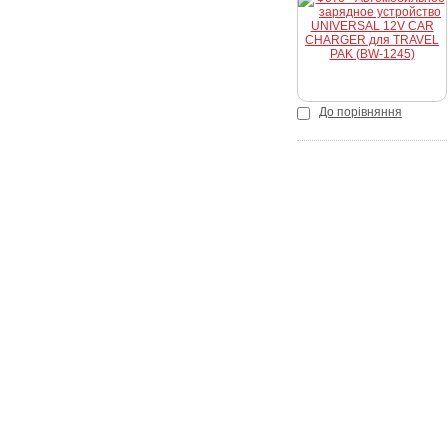
Купити
До порівняння
Покупцеві
Як зробити замовлення
Доставка і оплата
Акції
Кредит