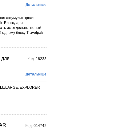
Детальніше
ая аккумуляторная
k. Благодаря
ать их отдельно, новый
 одному блоку Travelpak
 для
Код:
18233
Детальніше
MALL/LARGE, EXPLORER
CAR
Код:
014742