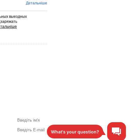
Детальніше
льных выездных
дзаряжать
Акції та спеціальні пропозиції
поштою