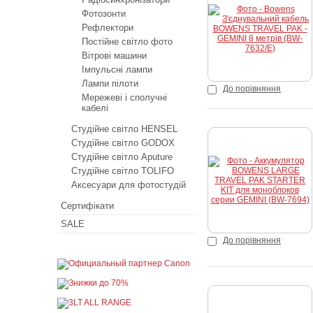
Фотозонти
К
Рефлектори
Постійне світло фото
Вітрові машини
Імпульсні лампи
Лампи пілоти
До порівняння
Мережеві і сполучні
кабелі
Студійне світло HENSEL
Студійне світло GODOX
Студійне світло Aputure
Купити
Студійне світло TOLIFO
Аксесуари для фотостудій
Сертифікати
SALE
До порівняння