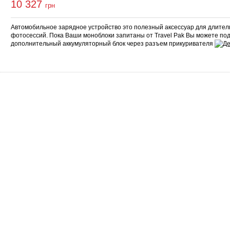
10 327
грн
Автомобильное зарядное устройство это полезный аксессуар для длите
фотосессий. Пока Ваши моноблоки запитаны от Travel Pak Вы можете по
дополнительный аккумуляторный блок через разъем прикуривателя
Сервіс
Про нас
Гарантія
Про компанію
Повернення і обмін
Сертифікати
Законодавство
Контакти
Сервісні центри