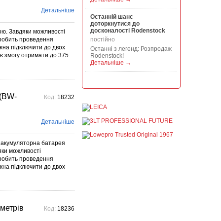
Детальніше
Останній шанс
доторкнутися до
досконалості Rodenstock
ою. Завдяки можливості
k робить проведення
постійно
жна підключити до двох
Останні з легенд: Розпродаж
ає змогу отримати до 375
Rodenstock!
Детальніше →
Акція на всю продукцію
Manfrotto, National
Geographic і Kata!
(BW-
Код:
18232
постійно
При покупці будь-якої
продукції Manfrotto, National
Детальніше
Geographic і Kata отримуйте
гарантовану знижку від 50 до
1...
акумуляторна батарея
Детальніше →
яки можливості
k робить проведення
Знижки до -30% на
жна підключити до двох
видошукачі, бленди,
адаптери, об"єктиви
Voigtlander
постійно
Знижки до -30% на
метрів
Код:
18236
видошукачі, блонди,
адаптери, об'єктиви