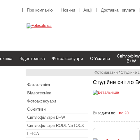
Про компанію
Новини
Акції
Доставка і оплата
Світлофіль
ехніка
Відеотехніка
Фотоаксесуари
Об'єктиви
B+W
Фотомагазин
/
Студійне с
Студійне світло
Фототехніка
Відеотехніка
Фотоаксесуари
Об'єктиви
Виводити по:
по 20
Світлофільтри B+W
Світлофільтри RODENSTOCK
LEICA