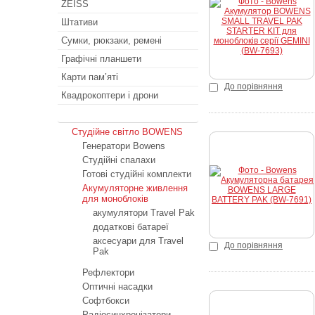
ZEISS
Купити
Штативи
Сумки, рюкзаки, ремені
Графічні планшети
Карти пам’яті
До порівняння
Квадрокоптери і дрони
Студійне світло
Студійне світло BOWENS
Генератори Bowens
Студійні спалахи
Готові студійні комплекти
Акумуляторне живлення
для моноблоків
акумулятори Travel Pak
додаткові батареї
аксесуари для Travel
До порівняння
Pak
Рефлектори
Оптичні насадки
Софтбокси
Радіосинхронізатори