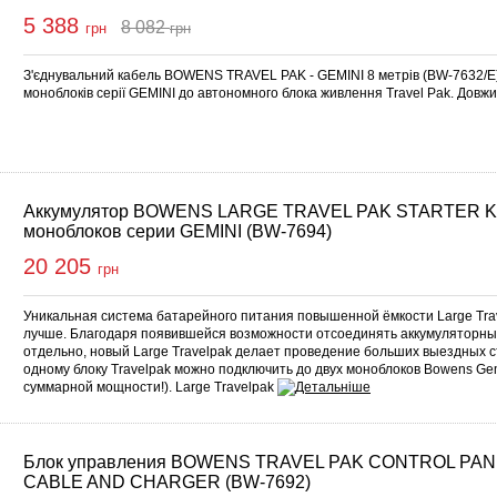
5 388
8 082
грн
грн
упити
З'єднувальний кабель BOWENS TRAVEL PAK - GEMINI 8 метрів (BW-7632/E
моноблоків серії GEMINI до автономного блока живлення Travel Pak. Довж
Аккумулятор BOWENS LARGE TRAVEL PAK STARTER KI
моноблоков серии GEMINI (BW-7694)
20 205
грн
Уникальная система батарейного питания повышенной ёмкости Large Tra
лучше. Благодаря появившейся возможности отсоединять аккумуляторны
отдельно, новый Large Travelpak делает проведение больших выездных с
одному блоку Travelpak можно подключить до двух моноблоков Bowens Gem
суммарной мощности!). Large Travelpak
Блок управления BOWENS TRAVEL PAK CONTROL PAN
CABLE AND CHARGER (BW-7692)