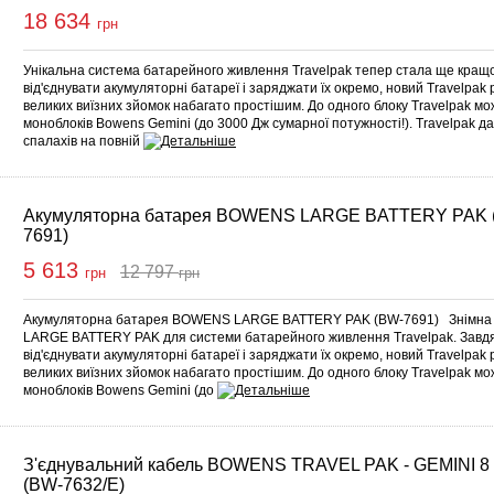
18 634
грн
Унікальна система батарейного живлення Travelpak тепер стала ще кращ
від'єднувати акумуляторні батареї і заряджати їх окремо, новий Travelpa
великих виїзних зйомок набагато простішим. До одного блоку Travelpak мо
моноблоків Bowens Gemini (до 3000 Дж сумарної потужності!). Travelpak д
спалахів на повній
Акумуляторна батарея BOWENS LARGE BATTERY PAK 
7691)
5 613
12 797
грн
грн
Купити
Акумуляторна батарея BOWENS LARGE BATTERY PAK (BW-7691) Знімна 
LARGE BATTERY PAK для системи батарейного живлення Travelpak. Завд
від'єднувати акумуляторні батареї і заряджати їх окремо, новий Travelpa
великих виїзних зйомок набагато простішим. До одного блоку Travelpak мо
моноблоків Bowens Gemini (до
З'єднувальний кабель BOWENS TRAVEL PAK - GEMINI 8 
(BW-7632/E)