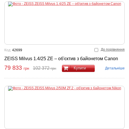
До порівняння
Код:
42699
ZEISS Milvus 1.4/25 ZE – об'єктив з байонетом Canon
79 833
102 372
Купити
Детальніше
грн
грн