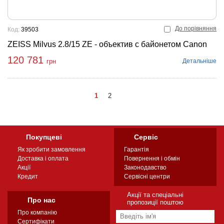
До порівняння
Код:
39503
ZEISS Milvus 2.8/15 ZE - объектив с байонетом Canon
120 781
Детальніше
грн
1
2
Покупцеві
Сервіс
Як зробити замовлення
Гарантія
Доставка і оплата
Повернення і обмін
Акції
Законодавство
Кредит
Сервісні центри
Акції та спеціальні
Про нас
пропозиції поштою
Про компанію
Сертифікати