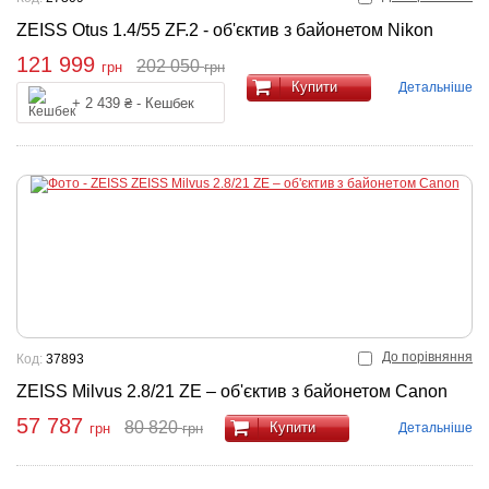
ZEISS Otus 1.4/55 ZF.2 - об'єктив з байонетом Nikon
121 999
202 050
грн
грн
Купити
Детальніше
+ 2 439 ₴ - Кешбек
До порівняння
Код:
37893
ZEISS Milvus 2.8/21 ZE – об'єктив з байонетом Canon
57 787
80 820
Купити
Детальніше
грн
грн