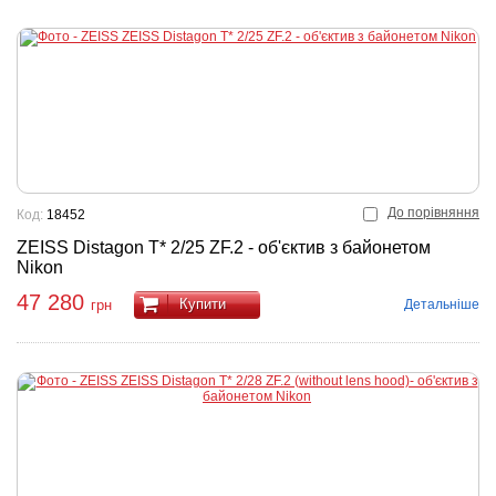
До порівняння
Код:
18452
ZEISS Distagon T* 2/25 ZF.2 - об'єктив з байонетом
Nikon
47 280
Купити
Детальніше
грн