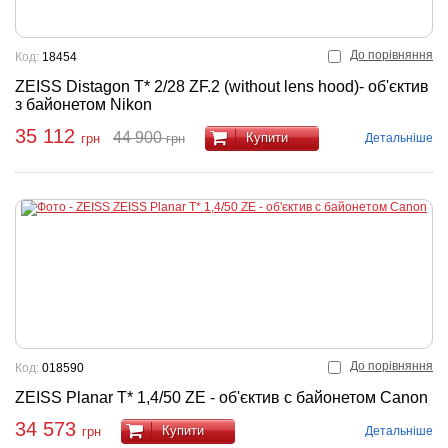
До порівняння
Код:
18454
ZEISS Distagon T* 2/28 ZF.2 (without lens hood)- об'єктив
з байонетом Nikon
35 112
44 900
Купити
Детальніше
грн
грн
До порівняння
Код:
018590
ZEISS Planar T* 1,4/50 ZE - об'єктив с байонетом Canon
34 573
Купити
Детальніше
грн