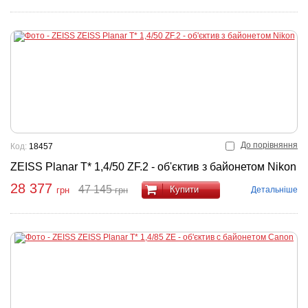
До порівняння
Код:
18457
ZEISS Planar T* 1,4/50 ZF.2 - об'єктив з байонетом Nikon
28 377
47 145
Купити
Детальніше
грн
грн