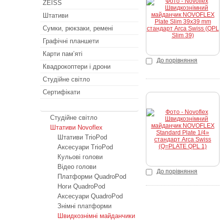
ZEISS
К
Штативи
Сумки, рюкзаки, ремені
Графічні планшети
Карти пам’яті
До порівняння
Квадрокоптери і дрони
Студійне світло
Сертифікати
SALE
Студійне світло
К
Штативи Novoflex
Штативи TrioPod
Аксесуари TrioPod
Кульові голови
Відео голови
До порівняння
Платформи QuadroPod
Ноги QuadroPod
Аксесуари QuadroPod
Знімні платформи
Швидкознімні майданчики