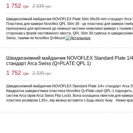
1 752
2 335
грн
грн
упити
Швидкознімний майданчик NOVOFLEX Plate Slim 39x39 mm стандарт Arca S
Пластина для камери Novoflex QPL Slim 39 - це пластина для камери глиб
призначена для кріплення до нижньої частини невеликої камери з тонким 
сторонам у формі ластівчиного хвоста, QPL Slim 39 сумісна зі швидкознім
Swiss, такими як Novoflex Q=Mount
Швидкознімний майданчик NOVOFLEX Standard Plate 1/
стандарт Arca Swiss (Q=PLATE QPL 1)
1 752
2 335
грн
грн
упити
Швидкознімний майданчик NOVOFLEX Standard Plate 1/4» стандарт Arca S
Квадратна швидкоз'ємна пластина Novoflex Q=Plate серії QPL-1 підходить 
систем Arca (крім Arca Swiss Flip-Lock). Вона оснащена гвинтом для камер
пластині розміром 1,65», яку можна вставити з будь-якого боку. Нижні кра