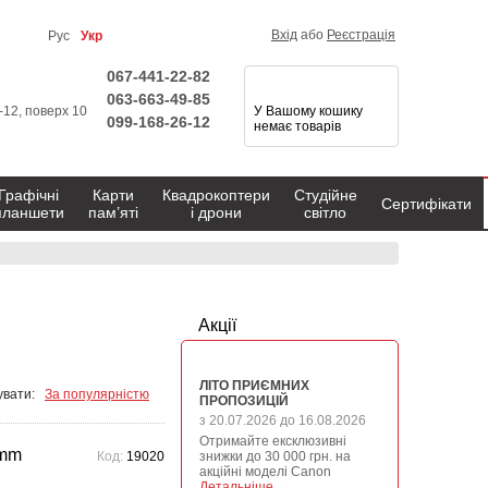
Вхід
або
Реєстрація
Рус
Укр
067-441-22-82
063-663-49-85
1-12, поверх 10
У Вашому кошику
099-168-26-12
немає товарів
Графічні
Карти
Квадрокоптери
Студійне
Сертифікати
планшети
пам’яті
і дрони
світло
Акції
ЛІТО ПРИЄМНИХ
вати:
За популярністю
ПРОПОЗИЦІЙ
з 20.07.2026 до 16.08.2026
Отримайте ексклюзивні
 mm
Код:
19020
знижки до 30 000 грн. на
акційні моделі Canon
Детальніше →