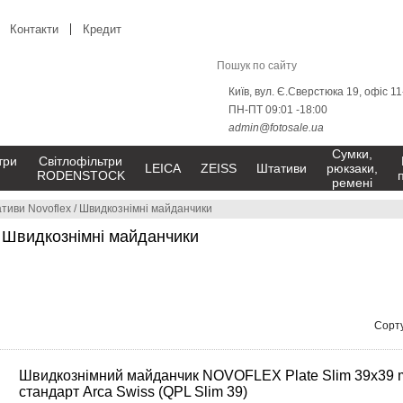
Контакти
Кредит
Київ, вул. Є.Сверстюка 19, офіс 1
ПН-ПТ 09:01 -18:00
admin@fotosale.ua
Сумки,
три
Світлофільтри
LEICA
ZEISS
Штативи
рюкзаки,
RODENSTOCK
ремені
тиви Novoflex
/
Швидкознімні майданчики
 Швидкознімні майданчики
Сорту
Швидкознімний майданчик NOVOFLEX Plate Slim 39x39
стандарт Arca Swiss (QPL Slim 39)