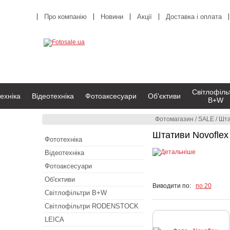
Про компанію
Новини
Акції
Доставка і оплата
Світлофіль
ехніка
Відеотехніка
Фотоаксесуари
Об'єктиви
B+W
Фотомагазин
/
SALE
/
Шта
Штативи Novoflex
Фототехніка
Відеотехніка
Фотоаксесуари
Об'єктиви
Виводити по:
по 20
Світлофільтри B+W
Світлофільтри RODENSTOCK
LEICA