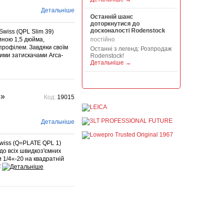
Детальніше
Останній шанс
доторкнутися до
досконалості Rodenstock
wiss (QPL Slim 39)
иною 1,5 дюйма,
постійно
профілем. Завдяки своїм
Останні з легенд: Розпродаж
ними затискачами Arca-
Rodenstock!
Детальніше →
Акція на всю продукцію
Manfrotto, National
Geographic і Kata!
4»
Код:
19015
постійно
При покупці будь-якої
продукції Manfrotto, National
Детальніше
Geographic і Kata отримуйте
гарантовану знижку від 50 до
1...
wiss (Q=PLATE QPL 1)
Детальніше →
до всіх швидкоз'ємних
и 1/4«-20 на квадратній
Знижки до -30% на
ї
видошукачі, бленди,
адаптери, об"єктиви
Voigtlander
постійно
Знижки до -30% на
видошукачі, блонди,
адаптери, об'єктиви