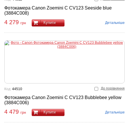
Фотокамера Canon Zoemini C CV123 Seeside blue
(3884C008)
4 279
Купити
Детальніше
грн
До порівняння
Код:
44510
Фотокамера Canon Zoemini C CV123 Bubblebee yellow
(3884C006)
4 479
Купити
Детальніше
грн