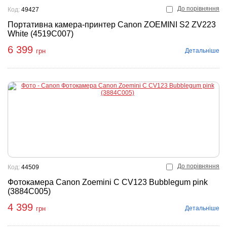
До порівняння
Код:
49427
Портативна камера-принтер Canon ZOEMINI S2 ZV223
White (4519C007)
6 399
Детальніше
грн
До порівняння
Код:
44509
Фотокамера Canon Zoemini C CV123 Bubblegum pink
(3884C005)
4 399
Детальніше
грн