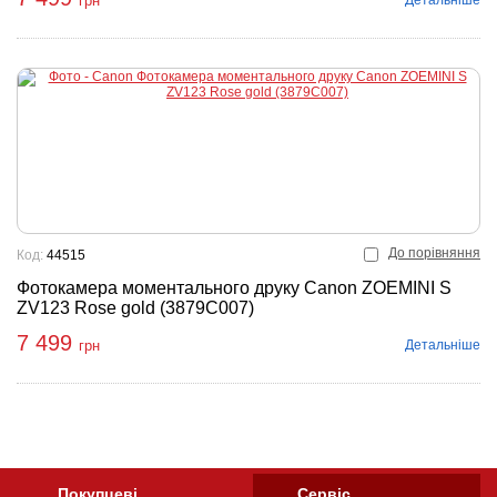
грн
До порівняння
Код:
44515
Фотокамера моментального друку Canon ZOEMINI S
ZV123 Rose gold (3879C007)
7 499
Детальніше
грн
Покупцеві
Сервіс