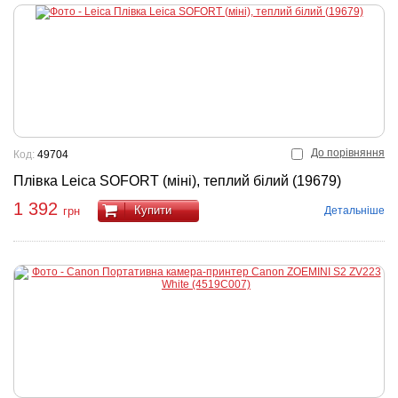
До порівняння
Код:
49704
Плівка Leica SOFORT (міні), теплий білий (19679)
1 392
Купити
Детальніше
грн