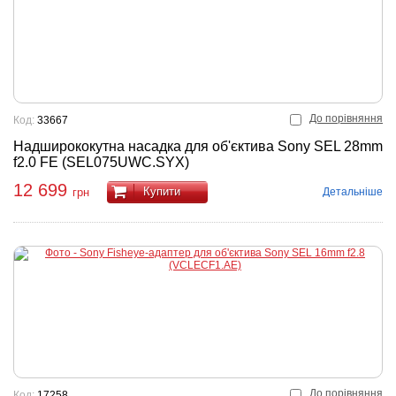
До порівняння
Код:
33667
Надширококутна насадка для об'єктива Sony SEL 28mm
f2.0 FE (SEL075UWC.SYX)
12 699
Купити
Детальніше
грн
До порівняння
Код:
17258