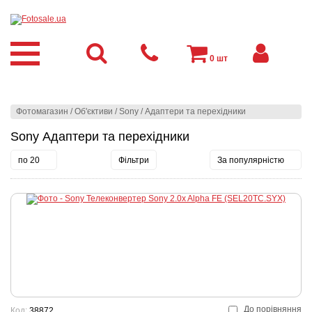
0
шт
Фотомагазин
/
Об'єктиви
/
Sony
/
Адаптери та перехідники
Sony Адаптери та перехідники
по 20
Фільтри
За популярністю
До порівняння
Код:
38872