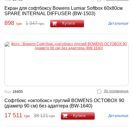
Екран для софтбоксу Bowens Lumiar Softbox 60x80см
SPARE INTERNAL DIFFUSER (BW-1503)
898
1 347
Купити
Детальніше
грн
грн
До порівняння
Код:
18405
Софтбокс «октобокс» груглий BOWENS OCTOBOX 90
(діаметр 90 см) без адаптера (BW-1640)
17 511
38 121
Купити
Детальніше
грн
грн