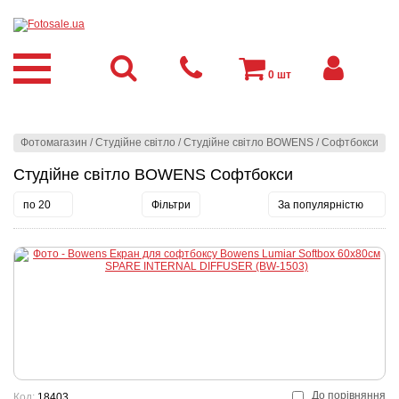
0
шт
Фотомагазин
/
Студійне світло
/
Студійне світло BOWENS
/
Софтбокси
Студійне світло BOWENS Софтбокси
по 20
Фільтри
За популярністю
До порівняння
Код:
18403