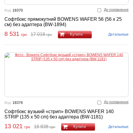
До порівняння
Код:
18370
Софтбокс прямокутний BOWENS WAFER 56 (56 х 25
см) без адаптера (BW-1894)
8 531
17 018
Купити
Детальніше
грн
грн
До порівняння
Код:
18376
Софтбокс вузький «стрип» BOWENS WAFER 140
STRIP (135 x 50 cm) без адаптера (BW-1181)
13 021
16 838
Купити
Детальніше
грн
грн