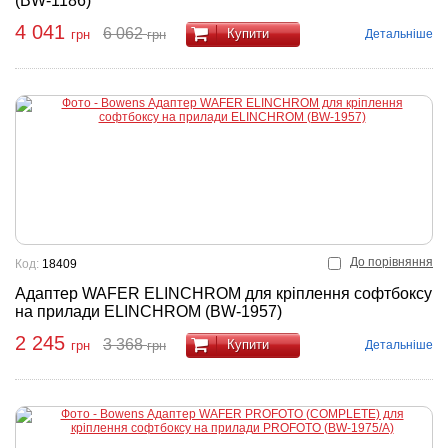
(BW-1186)
4 041
6 062
Купити
Детальніше
грн
грн
До порівняння
Код:
18409
Адаптер WAFER ELINCHROM для кріплення софтбоксу
на прилади ELINCHROM (BW-1957)
2 245
3 368
Купити
Детальніше
грн
грн