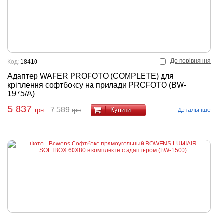
До порівняння
Код:
18410
Адаптер WAFER PROFOTO (COMPLETE) для
кріплення софтбоксу на прилади PROFOTO (BW-
1975/A)
5 837
7 589
Купити
Детальніше
грн
грн