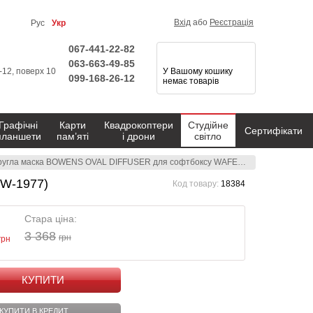
Вхід
або
Реєстрація
Рус
Укр
067-441-22-82
063-663-49-85
1-12, поверх 10
У Вашому кошику
099-168-26-12
немає товарів
Графічні
Карти
Квадрокоптери
Студійне
Сертифікати
планшети
пам’яті
і дрони
світло
угла маска BOWENS OVAL DIFFUSER для софтбоксу WAFER 100 (BW-1977)
W-1977)
Код товару:
18384
Стара ціна:
3 368
грн
грн
КУПИТИ
КУПИТИ В КРЕДИТ