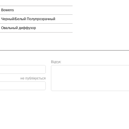
Bowens
Черный/Белый Полупрозрачный
Овальный диффузор
Відгук:
не публікується