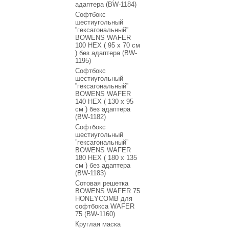
адаптера (BW-1184)
Софтбокс
шестиугольный
”гексагональный”
BOWENS WAFER
100 HEX ( 95 x 70 см
) без адаптера (BW-
1195)
Софтбокс
шестиугольный
”гексагональный”
BOWENS WAFER
140 HEX ( 130 x 95
см ) без адаптера
(BW-1182)
Софтбокс
шестиугольный
”гексагональный”
BOWENS WAFER
180 HEX ( 180 x 135
см ) без адаптера
(BW-1183)
Сотовая решетка
BOWENS WAFER 75
HONEYCOMB для
софтбокса WAFER
75 (BW-1160)
Круглая маска