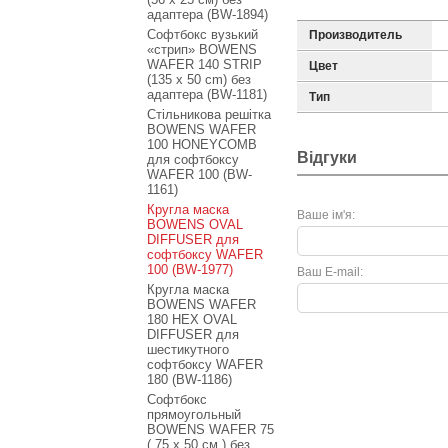
адаптера (BW-1894)
Софтбокс вузький
Производитель
«стрип» BOWENS
WAFER 140 STRIP
Цвет
(135 x 50 cm) без
адаптера (BW-1181)
Тип
Стільникова решітка
BOWENS WAFER
100 HONEYCOMB
Відгуки
для софтбоксу
WAFER 100 (BW-
1161)
Кругла маска
Ваше ім'я:
BOWENS OVAL
DIFFUSER для
софтбоксу WAFER
100 (BW-1977)
Ваш E-mail:
Кругла маска
BOWENS WAFER
180 HEX OVAL
DIFFUSER для
шестикутного
софтбоксу WAFER
180 (BW-1186)
Софтбокс
прямоугольный
BOWENS WAFER 75
( 75 х 50 см ) без