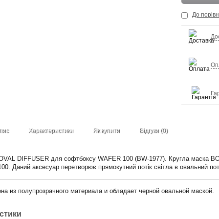
До порів
До
Оп
Га
пис
Характеристики
Як купити
Відгуки (0)
VAL DIFFUSER для софтбоксу WAFER 100 (BW-1977). Кругла маска B
. Даний аксесуар перетворює прямокутний потік світла в овальний поті
ена из полупрозрачного материала и обладает черной овальной маской.
истики