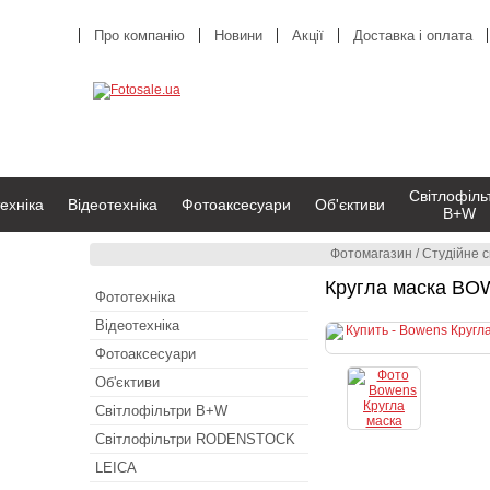
Про компанію
Новини
Акції
Доставка і оплата
Світлофіль
ехніка
Відеотехніка
Фотоаксесуари
Об'єктиви
B+W
Фотомагазин
/
Студійне с
Кругла маска BO
Фототехніка
Відеотехніка
Фотоаксесуари
Об'єктиви
Світлофільтри B+W
Світлофільтри RODENSTOCK
LEICA