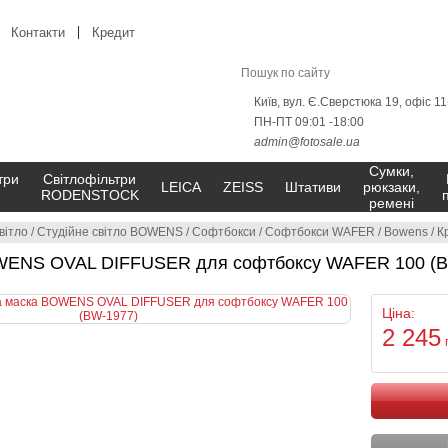
Контакти
Кредит
Київ, вул. Є.Сверстюка 19, офіс 1
ПН-ПТ 09:01 -18:00
admin@fotosale.ua
Сумки,
три
Світлофільтри
LEICA
ZEISS
Штативи
рюкзаки,
RODENSTOCK
ремені
вітло
/
Студійне світло BOWENS
/
Софтбокси
/
Софтбокси WAFER
/
Bowens
/
Кр
WENS OVAL DIFFUSER для софтбоксу WAFER 100 (B
Ціна:
2 245