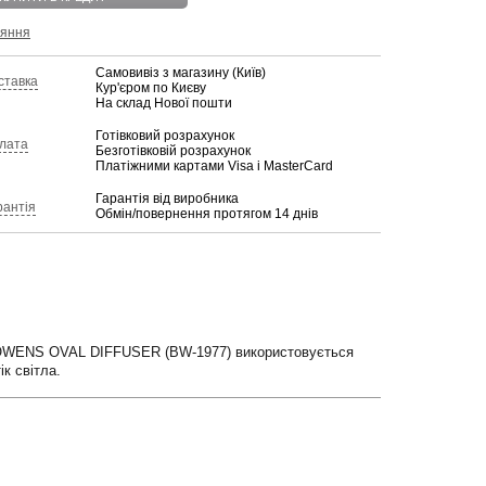
няння
Самовивіз з магазину (Київ)
ставка
Кур'єром по Києву
На склад Нової пошти
Готівковий розрахунок
лата
Безготівковій розрахунок
Платіжними картами Visa і MasterCard
Гарантія від виробника
рантія
Обмін/повернення протягом 14 днів
OWENS OVAL DIFFUSER (BW-1977) використовується
к світла.