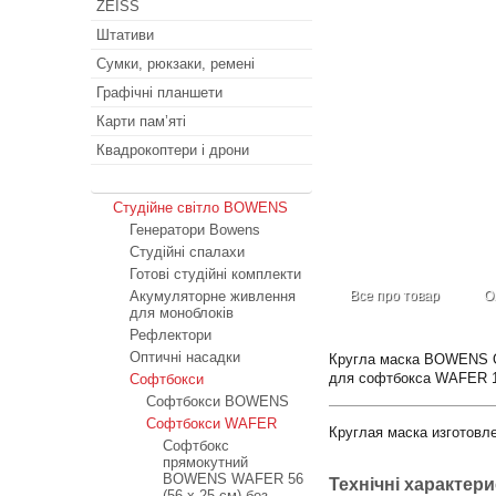
ZEISS
Штативи
Сумки, рюкзаки, ремені
Графічні планшети
Карти пам’яті
Квадрокоптери і дрони
Студійне світло
Студійне світло BOWENS
Генератори Bowens
Студійні спалахи
Готові студійні комплекти
Акумуляторне живлення
Все про товар
О
для моноблоків
Рефлектори
Оптичні насадки
Кругла маска BOWENS O
для софтбокса WAFER 100
Софтбокси
Софтбокси BOWENS
Софтбокси WAFER
Круглая маска изготовл
Софтбокс
прямокутний
BOWENS WAFER 56
Технічні характер
(56 х 25 см) без