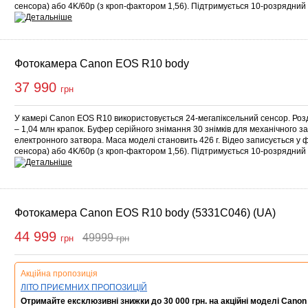
сенсора) або 4K/60p (з кроп-фактором 1,56). Підтримується 10-розрядн
Фотокамера Canon EOS R10 body
37 990
грн
У камері Canon EOS R10 використовується 24-мегапіксельний сенсор. Роз
– 1,04 млн крапок. Буфер серійного знімання 30 знімків для механічного за
електронного затвора. Маса моделі становить 426 г. Відео записується у 
сенсора) або 4K/60p (з кроп-фактором 1,56). Підтримується 10-розрядн
Фотокамера Canon EOS R10 body (5331C046) (UA)
44 999
49999
грн
грн
Купити
Акційна пропозиція
ЛІТО ПРИЄМНИХ ПРОПОЗИЦІЙ
Отримайте ексклюзивні знижки до 30 000 грн. на акційні моделі Canon