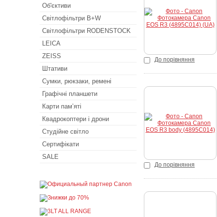
Купити
Об'єктиви
Світлофільтри B+W
Світлофільтри RODENSTOCK
LEICA
ZEISS
До порівняння
Штативи
Сумки, рюкзаки, ремені
Графічні планшети
Карти пам’яті
Купити
Квадрокоптери і дрони
Студійне світло
Сертифікати
SALE
До порівняння
Купити