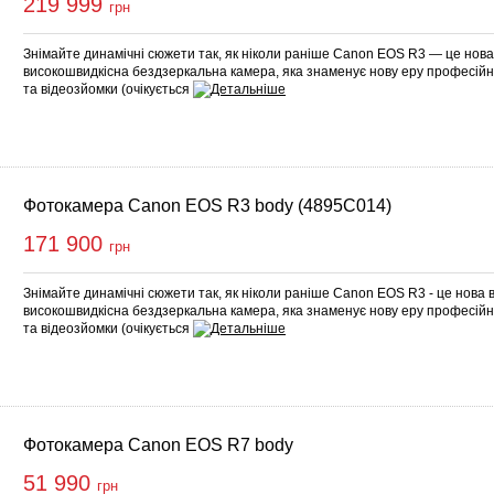
219 999
грн
Знімайте динамічні сюжети так, як ніколи раніше Canon EOS R3 — це нов
високошвидкісна бездзеркальна камера, яка знаменує нову еру професійн
та відеозйомки (очікується
Фотокамера Canon EOS R3 body (4895C014)
171 900
грн
Знімайте динамічні сюжети так, як ніколи раніше Canon EOS R3 - це нова
високошвидкісна бездзеркальна камера, яка знаменує нову еру професійн
та відеозйомки (очікується
Фотокамера Canon EOS R7 body
51 990
грн