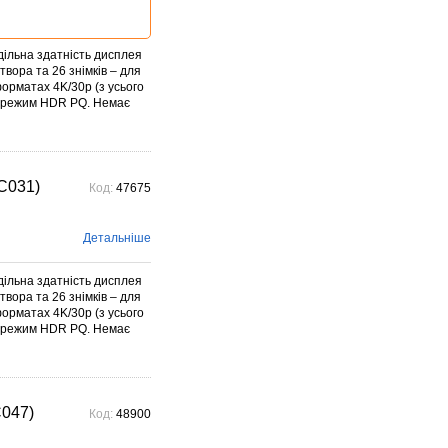
дільна здатність дисплея
твора та 26 знімків – для
форматах 4K/30p (з усього
ий режим HDR PQ. Немає
C031)
Код:
47675
Детальніше
дільна здатність дисплея
твора та 26 знімків – для
форматах 4K/30p (з усього
ий режим HDR PQ. Немає
C047)
Код:
48900