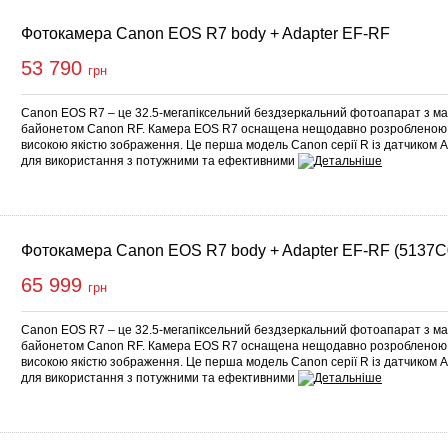
Фотокамера Canon EOS R7 body + Adapter EF-RF
53 790
грн
Canon EOS R7 – це 32.5-мегапіксельний бездзеркальний фотоапарат з м
байонетом Canon RF. Камера EOS R7 оснащена нещодавно розробленою
високою якістю зображення. Це перша модель Canon серії R із датчиком
для використання з потужними та ефективними
Фотокамера Canon EOS R7 body + Adapter EF-RF (5137C
65 999
грн
Canon EOS R7 – це 32.5-мегапіксельний бездзеркальний фотоапарат з м
байонетом Canon RF. Камера EOS R7 оснащена нещодавно розробленою
високою якістю зображення. Це перша модель Canon серії R із датчиком
для використання з потужними та ефективними