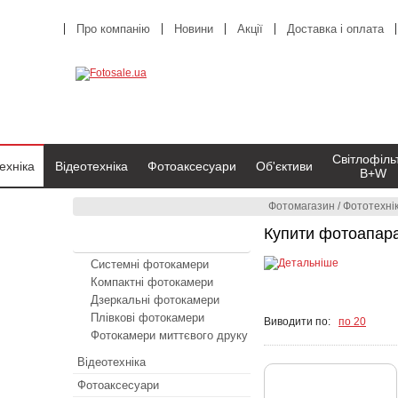
Про компанію
Новини
Акції
Доставка і оплата
Світлофіль
ехніка
Відеотехніка
Фотоаксесуари
Об'єктиви
B+W
Фотомагазин
/
Фототехні
Купити фотоапар
Фототехніка
Системні фотокамери
Компактні фотокамери
Дзеркальні фотокамери
Плівкові фотокамери
Виводити по:
по 20
Фотокамери миттєвого друку
Відеотехніка
Фотоаксесуари