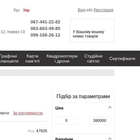
Вхід
або
Реєстрація
Рус
Укр
067-441-22-82
063-663-49-85
1-12, поверх 10
У Вашому кошику
099-168-26-12
немає товарів
Графічні
Карти
Квадрокоптери
Студійне
Сертифікати
планшети
пам’яті
і дрони
світло
Підбір за параметрами
Ціна
вати:
За популярністю
Код:
47626
Виробник