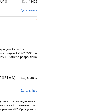
C040)
Код:
48422
Детальніше
атрицею APS-C та
 матрицею APS-C CMOS із
 APS-C. Камера розроблена
1C031AA)
Код:
064657
Детальніше
дільна здатність дисплея
твора та 26 знімків – для
форматах 4K/30p (з усього