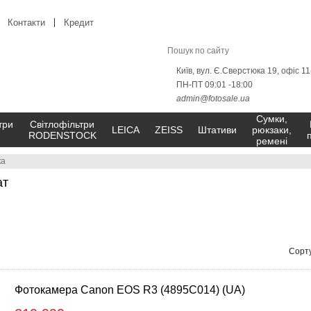
Контакти
Кредит
Київ, вул. Є.Сверстюка 19, офіс 1
ПН-ПТ 09:01 -18:00
admin@fotosale.ua
Сумки,
три
Світлофільтри
LEICA
ZEISS
Штативи
рюкзаки,
RODENSTOCK
ремені
ка
ат
Сорту
Фотокамера Canon EOS R3 (4895C014) (UA)