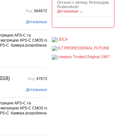
Останні з легенд: Розпродаж
Rodenstock!
Код:
064672
Детальніше →
Детальніше
Акція на всю продукцію
Manfrotto, National
Geographic і Kata!
атрицею APS-C та
постійно
 матрицею APS-C CMOS із
При покупці будь-якої
 APS-C. Камера розроблена
продукції Manfrotto, National
Geographic і Kata отримуйте
гарантовану знижку від 50 до
1...
Детальніше →
Знижки до -30% на
018)
Код:
47673
видошукачі, бленди,
адаптери, об"єктиви
Voigtlander
Детальніше
постійно
Знижки до -30% на
атрицею APS-C та
видошукачі, блонди,
 матрицею APS-C CMOS із
адаптери, об'єктиви
 APS-C. Камера розроблена
Voigtlander – найстарішого
фотографічного ...
Детальніше →