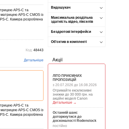
Видошукач
атрицею APS-C та
 матрицею APS-C CMOS із
Максимальна роздільна
 APS-C. Камера розроблена
здатність відео, пікселів
Бездротові інтерфейси
Об'єктив в комплекті
Код:
48443
Акції
Детальніше
ЛІТО ПРИЄМНИХ
ПРОПОЗИЦІЙ
з 20.07.2026 до 16.08.2026
Отримайте ексклюзивні
знижки до 30 000 грн. на
акційні моделі Canon
Детальніше →
атрицею APS-C та
 матрицею APS-C CMOS із
Останній шанс
 APS-C. Камера розроблена
доторкнутися до
досконалості Rodenstock
постійно