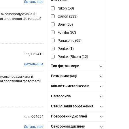
Детальніше
Nikon (50)
а високопродуктивна й
Canon (133)
ої спортивної фотографії
Sony (65)
Fujifilm (97)
Panasonic (65)
Pentax (1)
Код:
062413
Pentax (Ricoh) (12)
Детальніше
Тип фотокамери
Розмір матриці
 високопродуктивна й
ої спортивної фотографії
Кількість мегапікселів
Світлосила
Стабілізація зображення
Поворотний дисплей
Код:
064654
Сенсорний дисплей
Детальніше