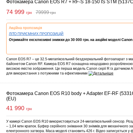
Фотокамера Canon EOS R7 + RF-S 18-150 IS STM (5137
74 999
79999
грн
грн
Купити
Акційна пропозиція
ЛІТО ПРИЄМНИХ ПРОПОЗИЦІЙ
Отримайте ексклюзивні знижки до 30 000 грн. на акційні моделі Canon
Canon EOS R7 – це 32.5-мегапіксельний бездзеркальний фотоапарат з м
байонетом Canon RF. Камера EOS R7 оснащена нещодавно розробленою
високою якістю зображення. Це перша модель Canon серії R із датчиком
для використання з потужними та ефективними
Фотокамера Canon EOS R10 body + Adapter EF-RF (533
(EU)
41 990
грн
У камері Canon EOS R10 використовується 24-мегапіксельний сенсор. Роз
– 1,04 млн крапок. Буфер серійного знімання 30 знімків для механічного за
електронного затвора. Маса моделі становить 426 г. Відео записується у 