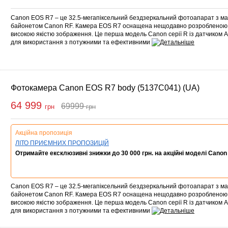
Canon EOS R7 – це 32.5-мегапіксельний бездзеркальний фотоапарат з м
байонетом Canon RF. Камера EOS R7 оснащена нещодавно розробленою
високою якістю зображення. Це перша модель Canon серії R із датчиком
для використання з потужними та ефективними
Фотокамера Canon EOS R7 body (5137C041) (UA)
64 999
69999
грн
грн
Купити
Акційна пропозиція
ЛІТО ПРИЄМНИХ ПРОПОЗИЦІЙ
Отримайте ексклюзивні знижки до 30 000 грн. на акційні моделі Canon
Canon EOS R7 – це 32.5-мегапіксельний бездзеркальний фотоапарат з м
байонетом Canon RF. Камера EOS R7 оснащена нещодавно розробленою
високою якістю зображення. Це перша модель Canon серії R із датчиком
для використання з потужними та ефективними