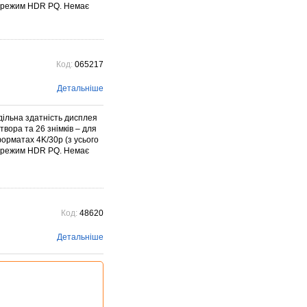
ий режим HDR PQ. Немає
Код:
065217
Детальніше
дільна здатність дисплея
твора та 26 знімків – для
форматах 4K/30p (з усього
ий режим HDR PQ. Немає
Код:
48620
Детальніше