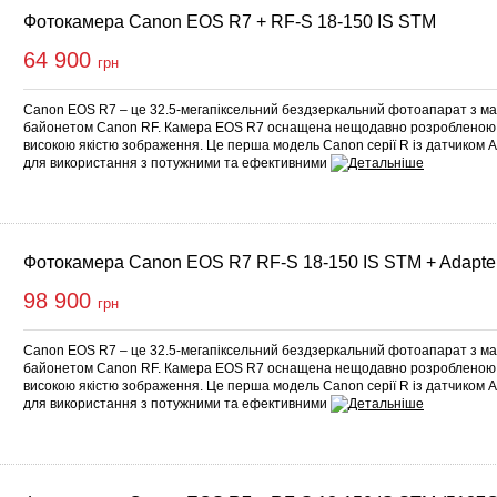
Фотокамера Canon EOS R7 + RF-S 18-150 IS STM
64 900
грн
Canon EOS R7 – це 32.5-мегапіксельний бездзеркальний фотоапарат з м
байонетом Canon RF. Камера EOS R7 оснащена нещодавно розробленою
високою якістю зображення. Це перша модель Canon серії R із датчиком
для використання з потужними та ефективними
Фотокамера Canon EOS R7 RF-S 18-150 IS STM + Adapte
98 900
грн
Canon EOS R7 – це 32.5-мегапіксельний бездзеркальний фотоапарат з м
байонетом Canon RF. Камера EOS R7 оснащена нещодавно розробленою
високою якістю зображення. Це перша модель Canon серії R із датчиком
для використання з потужними та ефективними