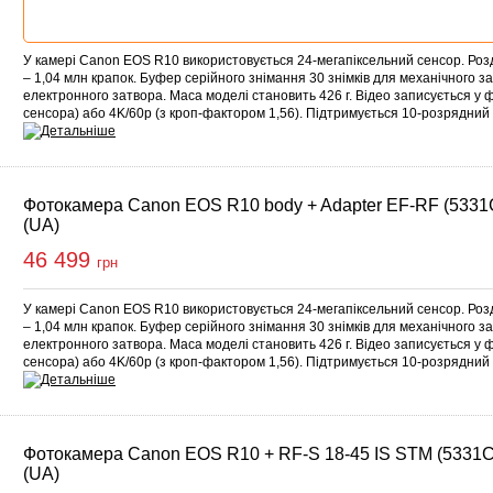
У камері Canon EOS R10 використовується 24-мегапіксельний сенсор. Роз
– 1,04 млн крапок. Буфер серійного знімання 30 знімків для механічного за
електронного затвора. Маса моделі становить 426 г. Відео записується у 
сенсора) або 4K/60p (з кроп-фактором 1,56). Підтримується 10-розрядн
Фотокамера Canon EOS R10 body + Adapter EF-RF (5331
(UA)
46 499
грн
У камері Canon EOS R10 використовується 24-мегапіксельний сенсор. Роз
– 1,04 млн крапок. Буфер серійного знімання 30 знімків для механічного за
електронного затвора. Маса моделі становить 426 г. Відео записується у 
сенсора) або 4K/60p (з кроп-фактором 1,56). Підтримується 10-розрядн
Фотокамера Canon EOS R10 + RF-S 18-45 IS STM (5331
(UA)