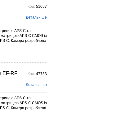
Код:
51057
Детальніше
атрицею APS-C та
 матрицею APS-C CMOS із
 APS-C. Камера розроблена
r EF-RF
Код:
47733
Детальніше
атрицею APS-C та
 матрицею APS-C CMOS із
 APS-C. Камера розроблена