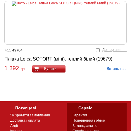
До порівняння
Код:
49704
Плівка Leica SOFORT (міні), теплий білий (19679)
1 392
Купити
Детальніше
грн
Покупцеві
Сервіс
Як зробити замовлення
Гарантія
Доставка і оплата
Повернення і обмін
Акції
Законодавство