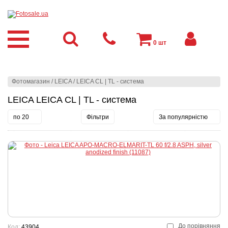
0
шт
Фотомагазин
/
LEICA
/
LEICA CL | TL - система
LEICA LEICA CL | TL - система
по 20
Фільтри
За популярністю
До порівняння
Код:
43904