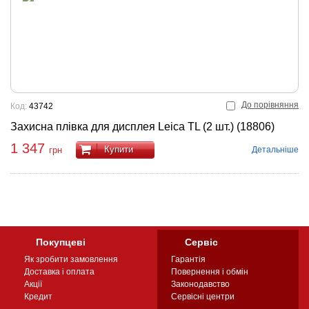
До порівняння
Код:
43742
Захисна плівка для дисплея Leica TL (2 шт.) (18806)
1 347
Купити
Детальніше
грн
Покупцеві
Сервіс
Як зробити замовлення
Гарантія
Доставка і оплата
Повернення і обмін
Акції
Законодавство
Кредит
Сервісні центри