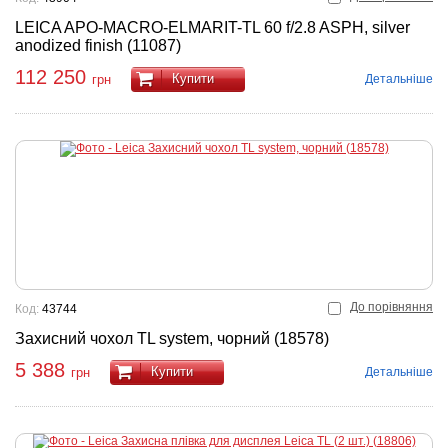
LEICA APO-MACRO-ELMARIT-TL 60 f/2.8 ASPH, silver
anodized finish (11087)
112 250
Купити
Детальніше
грн
До порівняння
Код:
43744
Захисний чохол TL system, чорний (18578)
5 388
Купити
Детальніше
грн