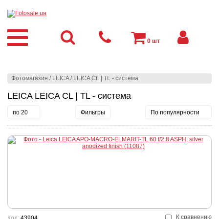
0
шт
Фотомагазин
/
LEICA
/
LEICA CL | TL - система
LEICA LEICA CL | TL - система
по 20
Фильтры
По популярности
К сравнению
Код:
43904