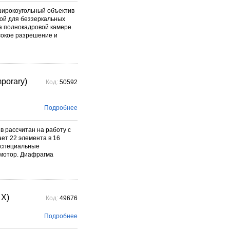
 широкоугольный объектив
лой для беззеркальных
а полнокадровой камере.
ысокое разрешение и
porary)
Код:
50592
Подробнее
в рассчитан на работу с
ет 22 элемента в 16
- специальные
 мотор. Диафрагма
 X)
Код:
49676
Подробнее