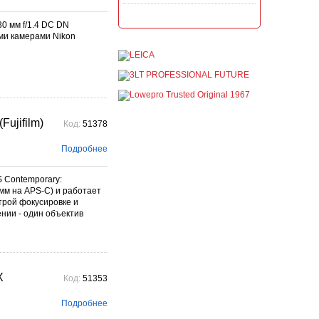
Акция на всю продукцию
0 мм f/1.4 DC DN
Manfrotto, National
Geographic и Kata!
ыми камерами Nikon
постоянно
При покупке любой
продукции Manfrotto, National
Geographic и Kata получите
гарантиров...
Подробнее →
ujifilm)
Код:
51378
Скидки до -30% на
видоискатели, бленды,
адаптеры, объективы
Подробнее
Voigtlander
постоянно
S Contemporary:
Скидки до -30% на
 мм на APS-C) и работает
видоискатели, бленды,
трой фокусировке и
адаптеры, объективы
Voigtlander - старейшего
ении - один объектив
фотографического бренда.
Подробнее →
X
Код:
51353
Подробнее