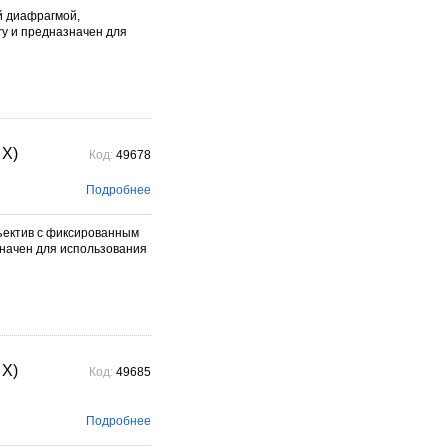
й диафрагмой,
ry и предназначен для
 X)
Код:
49678
Подробнее
бъектив с фиксированным
значен для использования
 X)
Код:
49685
Подробнее