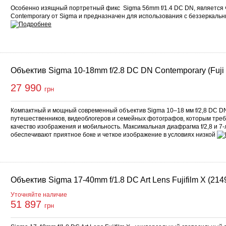
Особенно изящный портретный фикс Sigma 56mm f/1.4 DC DN, является 
Contemporary от Sigma и предназначен для использования с беззеркальн
Объектив Sigma 10-18mm f/2.8 DC DN Contemporary (Fuji
27 990
грн
Компактный и мощный современный объектив Sigma 10–18 мм f/2,8 DC D
путешественников, видеоблогеров и семейных фотографов, которым тре
качество изображения и мобильность. Максимальная диафрагма f/2,8 и 7
обеспечивают приятное боке и четкое изображение в условиях низкой
Объектив Sigma 17-40mm f/1.8 DC Art Lens Fujifilm X (214
Уточняйте наличие
51 897
грн