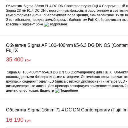
Объектив Sigma 23mm f/1.4 DC DN Contemporary for Fuji X Современный
Sigma 23 мм f/1,4 DC DN с постоянным фокусным расстоянием и светоси
камер формата APS-C обеспечивает поле зрения, эквивалентное 35 мм н
Этот объектив, предлагаемый здесь с байонетом Fuji X, обеспечивает в
красивый эффект боке
Объектив Sigma AF 100-400mm f/5-6.3 DG DN OS (Contem
Fuji X
35 400
грн
Sigma AF 100-400mm f/5-6.3 DG DN OS (Contemporary) для Fuji X Объекти
полнокадровыми беззеркальными камерами. Оптическая схема насчитыва
группах и содержит одну FLD (линза с низкой дисперсией) и четыре SLD 
низкодисперсные линзы. Для привода автофокуса применяется шаговый
девятилепестковая. Диаметр
Объектив Sigma 16mm f/1.4 DC DN Contemporary (Fujifilm
16 190
грн