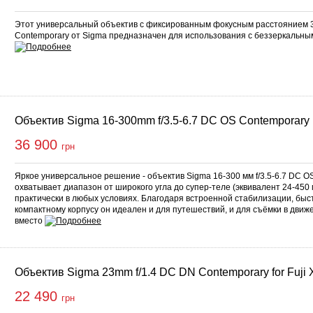
Этот универсальный объектив с фиксированным фокусным расстоянием 3
Contemporary от Sigma предназначен для использования с беззеркальн
Объектив Sigma 16-300mm f/3.5-6.7 DC OS Contemporary (F
36 900
грн
Яркое универсальное решение - объектив Sigma 16-300 мм f/3.5-6.7 DC O
охватывает диапазон от широкого угла до супер-теле (эквивалент 24-450
практически в любых условиях. Благодаря встроенной стабилизации, быс
компактному корпусу он идеален и для путешествий, и для съёмки в движ
вместо
Объектив Sigma 23mm f/1.4 DC DN Contemporary for Fuji 
22 490
грн