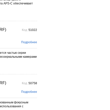
та APS-C обеспечивает
 RF)
Код:
51022
Подробнее
ется частью серии
 беззеркальными камерами
 RF)
Код:
50758
Подробнее
сированным фокусным
 использования с