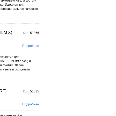
 зум-объектив для фото и
ке. Идеален для
рофессиональное качество
ILM X)
Код:
51366
Подробнее
объектив для
≈ 18–19 мм в экв.) и
й съёмки. Лёгкий,
м свете и создавать
 RF)
Код:
51035
Подробнее
ой апертурой и