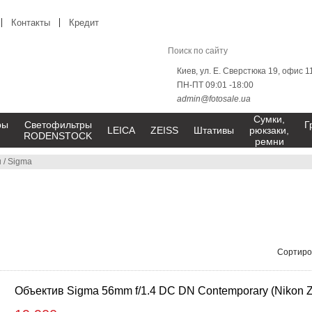
Контакты
Кредит
Киев, ул. Е. Сверстюка 19, офис 1
ПН-ПТ 09:01 -18:00
admin@fotosale.ua
Сумки,
ры
Светофильтры
Г
LEICA
ZEISS
Штативы
рюкзаки,
RODENSTOCK
ремни
ы
/
Sigma
Сортиро
Объектив Sigma 56mm f/1.4 DC DN Contemporary (Nikon Z