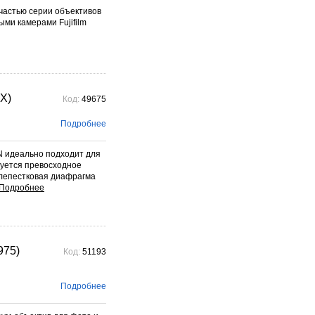
частью серии объективов
ыми камерами Fujifilm
 X)
Код:
49675
Подробнее
N идеально подходит для
буется превосходное
-лепестковая диафрагма
975)
Код:
51193
Подробнее