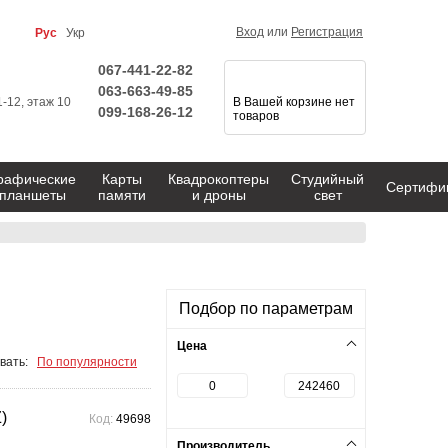
Вход
или
Регистрация
Рус
Укр
067-441-22-82
063-663-49-85
1-12, этаж 10
В Вашей корзине нет
099-168-26-12
товаров
рафические
Карты
Квадрокоптеры
Студийный
Сертифи
планшеты
памяти
и дроны
свет
Подбор по параметрам
Цена
вать:
По популярности
)
Код:
49698
Производитель