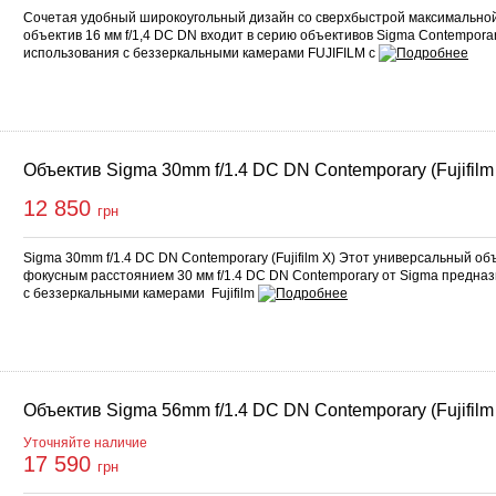
Сочетая удобный широкоугольный дизайн со сверхбыстрой максимально
объектив 16 мм f/1,4 DC DN входит в серию объективов Sigma Contempora
использования с беззеркальными камерами FUJIFILM с
Объектив Sigma 30mm f/1.4 DC DN Contemporary (Fujifilm
12 850
грн
Sigma 30mm f/1.4 DC DN Contemporary (Fujifilm X) Этот универсальный о
фокусным расстоянием 30 мм f/1.4 DC DN Contemporary от Sigma предна
с беззеркальными камерами Fujifilm
Объектив Sigma 56mm f/1.4 DC DN Contemporary (Fujifilm
Уточняйте наличие
17 590
грн