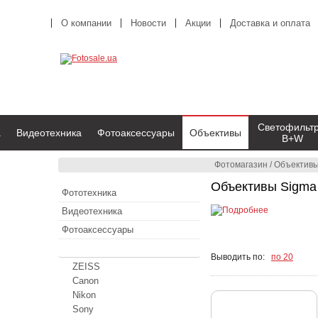
О компании
Новости
Акции
Доставка и оплата
Светофильт
а
Видеотехника
Фотоаксессуары
Объективы
B+W
Фотомагазин
/
Объектив
Объективы Sigma
Фототехника
Видеотехника
Фотоаксессуары
Объективы
Выводить по:
по 20
ZEISS
Canon
Nikon
Sony