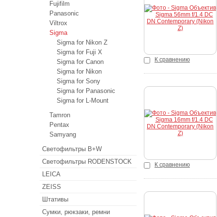
Купить
Fujifilm
Panasonic
Viltrox
Sigma
Sigma for Nikon Z
Sigma for Fuji X
К сравнению
Sigma for Canon
Sigma for Nikon
Sigma for Sony
Sigma for Panasonic
Sigma for L-Mount
Купить
Tamron
Pentax
Samyang
Светофильтры B+W
Светофильтры RODENSTOCK
К сравнению
LEICA
ZEISS
Штативы
Сумки, рюкзаки, ремни
Купить