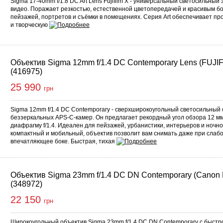
Sigma 17-40mm f/1.8 DC Art Lens Fujifilm X - универсальный светосильный
видео. Поражает резкостью, естественной цветопередачей и красивым бо
пейзажей, портретов и съёмки в помещениях. Серия Art обеспечивает п
и творческую
Объектив Sigma 12mm f/1.4 DC Contemporary Lens (FUJIF
(416975)
25 990
грн
Sigma 12mm f/1.4 DC Contemporary - сверхширокоугольный светосильный 
беззеркальных APS-C-камер. Он предлагает рекордный угол обзора 12 мм (
диафрагму f/1.4. Идеален для пейзажей, урбанистики, интерьеров и ночно
компактный и мобильный, объектив позволит вам снимать даже при слабо
впечатляющее боке. Быстрая, тихая
Объектив Sigma 23mm f/1.4 DC DN Contemporary (Canon
(348972)
22 150
грн
Широкоугольный объектив Sigma 23mm f/1.4 DC DN Contemporary с быстр