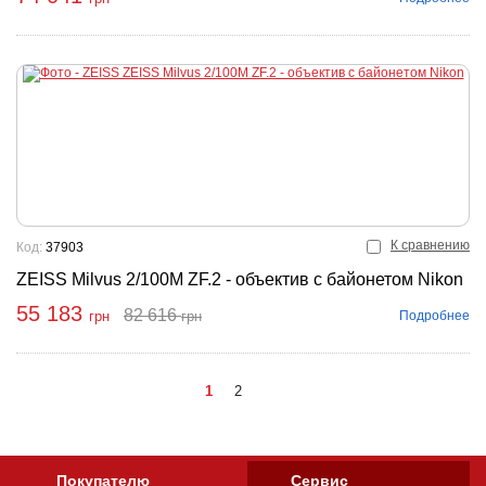
К сравнению
Код:
37903
ZEISS Milvus 2/100M ZF.2 - объектив с байонетом Nikon
55 183
82 616
Подробнее
грн
грн
Купить
1
2
Покупателю
Сервис