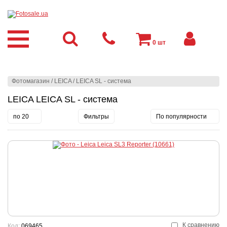
0
шт
Фотомагазин
/
LEICA
/
LEICA SL - система
LEICA LEICA SL - система
по 20
Фильтры
По популярности
К сравнению
Код:
069465