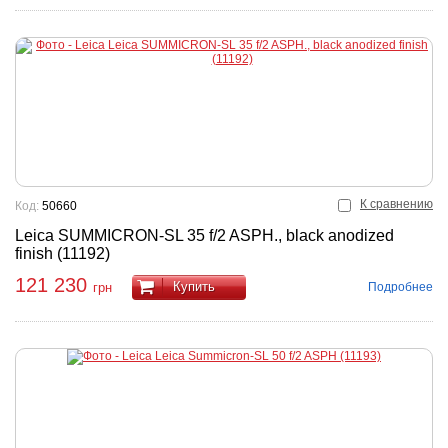
К сравнению
Код:
50660
Leica SUMMICRON-SL 35 f/2 ASPH., black anodized
finish (11192)
121 230
Купить
Подробнее
грн