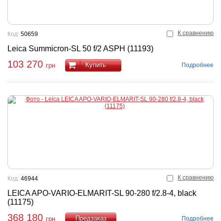
К сравнению
Код:
50659
Leica Summicron-SL 50 f/2 ASPH (11193)
103 270
Купить
Подробнее
грн
К сравнению
Код:
46944
LEICA APO-VARIO-ELMARIT-SL 90-280 f/2.8-4, black
(11175)
368 180
Подробнее
грн