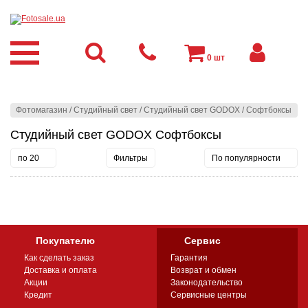
0
шт
Фотомагазин
/
Студийный свет
/
Студийный свет GODOX
/
Софтбоксы
Студийный свет GODOX Софтбоксы
по 20
Фильтры
По популярности
Покупателю
Сервис
Как сделать заказ
Гарантия
Доставка и оплата
Возврат и обмен
Акции
Законодательство
Кредит
Сервисные центры