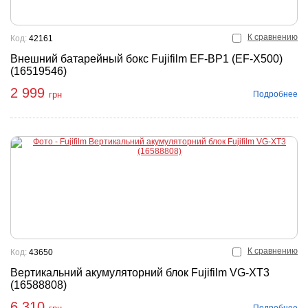
К сравнению
Код:
42161
Внешний батарейный бокс Fujifilm EF-BP1 (EF-X500)
(16519546)
2 999
Подробнее
грн
К сравнению
Код:
43650
Вертикальний акумуляторний блок Fujifilm VG-XT3
(16588808)
6 310
Подробнее